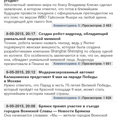
угодно»
Абсолютный чемпион мира по боксу Владимир Кличко сделал
заявление, в котором отметил, что готов в ближайшем
Авто
будущем провести поединок с официальным претендентом на
его пояс по версии WBO Тайсоном Фьюри на любой арене,
подходящей для такого боя.
Спорт
Комментариев: 0 |
Просмотров: 2 463
Контакты
6-05-2015, 20:17
Создан робот-андроид, обладающий
уникальной лицевой мимикой
Точнее, робота можно назвать гиноид, ведь у Янгянг
подчёркнуто женская внешность, которая была создана
разработчиками компании Shanghai Shenqing по образу одной
их коллеги. Его особенность заключается в том, что он, вернее
она, обладает уникальной мимикой лица. Андроида
презентовали в Пекине во
Комментариев: 0 |
Просмотров: 1 951
6-05-2015, 20:12
Модернизированный автомат
Калашникова представят 9 мая на параде Победы
в Москве
Нужно отметить, что Парад в честь 70-летия Великой Победы,
который пройдёт на Красной площади 9 мая, может стать
крупнейшим в истории нашей страны.
Комментариев: 0 |
Просмотров: 1 928
6-05-2015, 20:08
Брянск принял участие в съезде
городов Воинской Славы — Новости Брянска
Она начинается словами: «Мы — жители городов Воинской