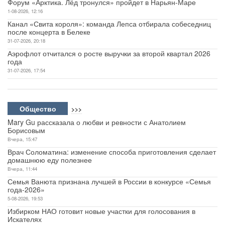
Форум «Арктика. Лёд тронулся» пройдет в Нарьян-Маре
1-08-2026, 12:16
Канал «Свита короля»: команда Лепса отбирала собеседниц
после концерта в Белеке
31-07-2026, 20:18
Аэрофлот отчитался о росте выручки за второй квартал 2026
года
31-07-2026, 17:54
Общество
>>>
Mary Gu рассказала о любви и ревности с Анатолием
Борисовым
Вчера, 15:47
Врач Соломатина: изменение способа приготовления сделает
домашнюю еду полезнее
Вчера, 11:44
Семья Ванюта признана лучшей в России в конкурсе «Семья
года-2026»
5-08-2026, 19:53
Избирком НАО готовит новые участки для голосования в
Искателях