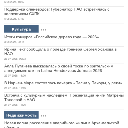
5-08-2026, 18:07
Поддержка оленеводов: Губернатор НАО встретилась с
коллективом СХПК
5-08-2026, 17:59
Культура
>>>
Итоги конкурса «Российское дерево года — 2026»
3-08-2026, 20:16
Ирина Гехт сообщила о приезде тренера Сергея Усанова в
НАО
28-07-2026, 09:03
Алла Пугачева высказалась о своей тоске по зрительским
аплодисментам на Laima Rendezvous Jurmala 2026
26-07-2026, 14:06
В Нарьян-Маре состоялась вечёрка «Песни у Печоры, у реки»
26-07-2026, 11:16
Встреча с культурным наследием: Презентация книги Матрёны
Талеевой в НАО
24-07-2026, 11:26
Недвижимость
>>>
Новая волна расселения аварийного жилья в Архангельской
области