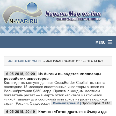
MENU
Главная
ИА НАРЬЯН-МАР ONLINE
» МАТЕРИАЛЫ ЗА 06.05.2015 » СТРАНИЦА 9
Политика
6-05-2015, 20:20
Из Англии выводятся миллиарды
Бизнес
российских инвесторов
Как свидетельствуют данные CrossBorder Capital, только за
последние 15 месяцев иностранные инвесторы вывели из
Общество
Великобритании $356 млрд. Причем с каждым месяцем
показатель растет — в марте отток капитала из ключевой
«тихой гавани» для состояний олигархов из развивающихся
Культура
стран (Россия, Саудовская
Комментариев: 0 |
Просмотров: 2 916
6-05-2015, 20:19
Кличко: «Готов драться с Фьюри где
Медиа