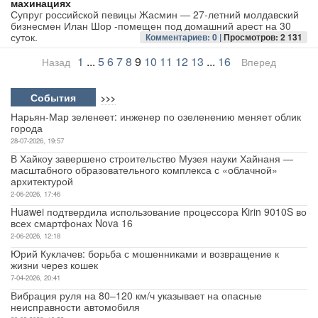
махинациях
Супруг российской певицы Жасмин — 27-летний молдавский
бизнесмен Илан Шор -помещен под домашний арест на 30
суток.
Комментариев: 0 |
Просмотров: 2 131
1
...
5
6
7
8
9
10
11
12
13
...
16
Назад
Вперед
События
>>>
Нарьян-Мар зеленеет: инженер по озеленению меняет облик
города
28-07-2026, 19:57
В Хайкоу завершено строительство Музея науки Хайнаня —
масштабного образовательного комплекса с «облачной»
архитектурой
2-06-2026, 17:46
Huawei подтвердила использование процессора Kirin 9010S во
всех смартфонах Nova 16
2-06-2026, 12:18
Юрий Куклачев: борьба с мошенниками и возвращение к
жизни через кошек
7-04-2026, 20:41
Вибрация руля на 80–120 км/ч указывает на опасные
неисправности автомобиля