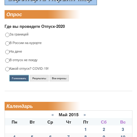
Опрос
Где вы проведете Отпуск-2020
За границей
В России на курорте
На даче
В отпуск не поеду
Какой отпуск? COVID-19!
Голосовать
Результаты
Все опросы
Календарь
«
Май 2015
»
Пн
Вт
Ср
Чт
Пт
Сб
Вс
1
2
3
4
5
6
7
8
9
10