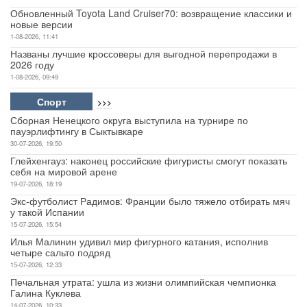
Обновленный Toyota Land Cruiser70: возвращение классики и
новые версии
1-08-2026, 11:41
Названы лучшие кроссоверы для выгодной перепродажи в
2026 году
1-08-2026, 09:49
Спорт
>>>
Сборная Ненецкого округа выступила на турнире по
пауэрлифтингу в Сыктывкаре
30-07-2026, 19:50
Глейхенгауз: наконец российские фигуристы смогут показать
себя на мировой арене
19-07-2026, 18:19
Экс-футболист Радимов: Франции было тяжело отбирать мяч
у такой Испании
15-07-2026, 15:54
Илья Малинин удивил мир фигурного катания, исполнив
четыре сальто подряд
15-07-2026, 12:33
Печальная утрата: ушла из жизни олимпийская чемпионка
Галина Куклева
14-07-2026, 10:33