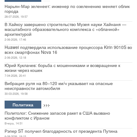
Нарьян-Мар зеленеет: инженер по озеленению меняет облик
города
28-07-2026, 19:57
В Хайкоу завершено строительство Музея науки Хайнаня —
масштабного образовательного комплекса с «облачной»
архитектурой
2-06-2026, 17:46
Huawei подтвердила использование процессора Kirin 9010S во
всех смартфонах Nova 16
2-06-2026, 12:18
Юрий Куклачев: борьба с мошенниками и возвращение к
жизни через кошек
7-04-2026, 20:41
Вибрация руля на 80–120 км/ч указывает на опасные
неисправности автомобиля
30-03-2026, 19:58
Политика
>>>
Политолог: Снижение запасов ракет в США вызвано
конфликтом с Ираном
Вчера, 14:51
Рэпер ST получил благодарность от президента Путина
6-08-2026, 19:15