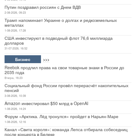
Путин поздравил россиян с Днем ВДВ
2-08-2026, 09:23
Трамп напоминает Украине о долгах и редкоземельных
металлах
1-08-2026, 17:28
США инвестируют в подводный флот 76,6 миллиарда
долларов
31-07-2026, 16:52
Бизнес
>>>
Reebok продлил права на свои товарные знаки в России до
2035 года
Вчера, 16:23
Социальный фонд России провёл перерасчёт накопительных
пенсий
3-08-2026, 10:39
Amazon инвестировал $50 млрд в OpenAI
1-08-2026, 14:24
Форум «Арктика. Лёд тронулся» пройдет в Нарьян-Маре
1-08-2026, 12:16
Канал «Свита короля»: команда Лепса отбирала собеседниц
после концерта в Белеке