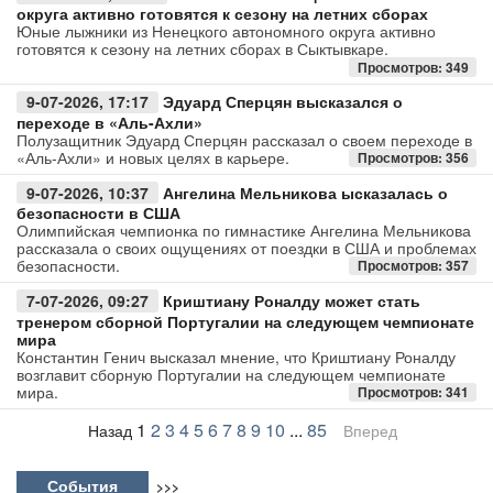
округа активно готовятся к сезону на летних сборах
Юные лыжники из Ненецкого автономного округа активно
готовятся к сезону на летних сборах в Сыктывкаре.
Просмотров: 349
9-07-2026, 17:17
Эдуард Сперцян высказался о
переходе в «Аль-Ахли»
Полузащитник Эдуард Сперцян рассказал о своем переходе в
«Аль-Ахли» и новых целях в карьере.
Просмотров: 356
9-07-2026, 10:37
Ангелина Мельникова ысказалась о
безопасности в США
Олимпийская чемпионка по гимнастике Ангелина Мельникова
рассказала о своих ощущениях от поездки в США и проблемах
безопасности.
Просмотров: 357
7-07-2026, 09:27
Криштиану Роналду может стать
тренером сборной Португалии на следующем чемпионате
мира
Константин Генич высказал мнение, что Криштиану Роналду
возглавит сборную Португалии на следующем чемпионате
мира.
Просмотров: 341
1
2
3
4
5
6
7
8
9
10
...
85
Назад
Вперед
События
>>>