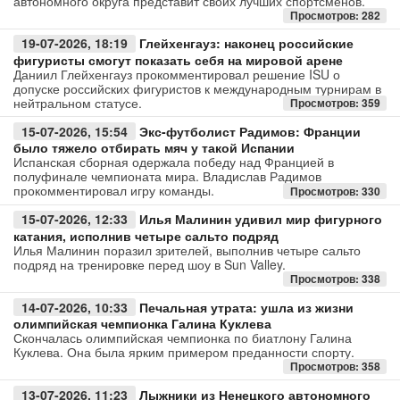
автономного округа представит своих лучших спортсменов.
Просмотров: 282
Авто
19-07-2026, 18:19
Глейхенгауз: наконец российские
фигуристы смогут показать себя на мировой арене
Спорт
Даниил Глейхенгауз прокомментировал решение ISU о
допуске российских фигуристов к международным турнирам в
нейтральном статусе.
Просмотров: 359
Контакты
15-07-2026, 15:54
Экс-футболист Радимов: Франции
было тяжело отбирать мяч у такой Испании
Испанская сборная одержала победу над Францией в
полуфинале чемпионата мира. Владислав Радимов
прокомментировал игру команды.
Просмотров: 330
15-07-2026, 12:33
Илья Малинин удивил мир фигурного
катания, исполнив четыре сальто подряд
Илья Малинин поразил зрителей, выполнив четыре сальто
подряд на тренировке перед шоу в Sun Valley.
Просмотров: 338
14-07-2026, 10:33
Печальная утрата: ушла из жизни
олимпийская чемпионка Галина Куклева
Скончалась олимпийская чемпионка по биатлону Галина
Куклева. Она была ярким примером преданности спорту.
Просмотров: 358
13-07-2026, 11:23
Лыжники из Ненецкого автономного