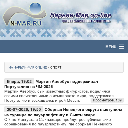
MENU
Главная
ИА НАРЬЯН-МАР ONLINE
» СПОРТ
Политика
Вчера, 19:02
Мартин Авербух поддерживал
Бизнес
Португалию на ЧМ-2026
Мартин Авербух, сын известных фигуристов, поделился
своими впечатлениями о чемпионате мира, поддерживая
Общество
Португалию и восхищаясь игрой Месси.
Просмотров: 109
30-07-2026, 19:50
Сборная Ненецкого округа выступила
Культура
на турнире по пауэрлифтингу в Сыктывкаре
С 7 по 9 августа в Сыктывкаре пройдут республиканские
соревнования по пауэрлифтингу, где сборная Ненецкого
Медиа