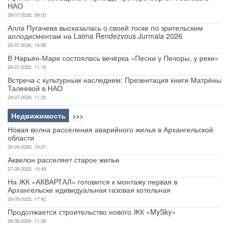
НАО
28-07-2026, 09:03
Алла Пугачева высказалась о своей тоске по зрительским
аплодисментам на Laima Rendezvous Jurmala 2026
26-07-2026, 14:06
В Нарьян-Маре состоялась вечёрка «Песни у Печоры, у реки»
26-07-2026, 11:16
Встреча с культурным наследием: Презентация книги Матрёны
Талеевой в НАО
24-07-2026, 11:26
Недвижимость
>>>
Новая волна расселения аварийного жилья в Архангельской
области
30-04-2026, 19:21
Аквилон расселяет старое жилье
27-09-2025, 15:48
На ЖК «АКВАРТАЛ» готовится к монтажу первая в
Архангельске идивидуальная газовая котельная
26-05-2025, 17:42
Продолжается строительство нового ЖК «MySky»
26-06-2024, 11:28