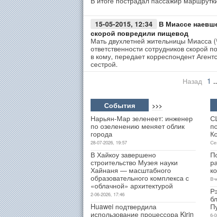
В итоге пострадал пассажир маршрутки
15-05-2015, 12:34
В Миассе наевш
скорой повредили пищевод
Мать двухлетней жительницы Миасса (
ответственности сотрудников скорой п
в кому, передает корреспондент Агент
сестрой.
1
..
Назад
События
>>>
Нарьян-Мар зеленеет: инженер
С
по озеленению меняет облик
п
города
К
28-07-2026, 19:57
Се
В Хайкоу завершено
П
строительство Музея науки
р
Хайнаня — масштабного
к
образовательного комплекса с
Вч
«облачной» архитектурой
Р
2-06-2026, 17:46
б
Huawei подтвердила
П
использование процессора Kirin
6-0