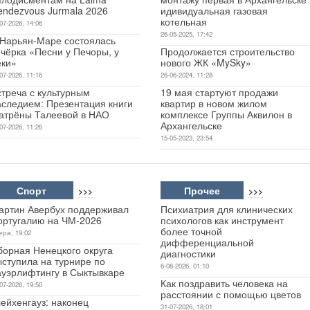
endezvous Jurmala 2026
идивидуальная газовая
котельная
07-2026, 14:06
26-05-2025, 17:42
 Нарьян-Маре состоялась
чёрка «Песни у Печоры, у
Продолжается строительство
еки»
нового ЖК «MySky»
07-2026, 11:16
26-06-2024, 11:28
стреча с культурным
19 мая стартуют продажи
аследием: Презентация книги
квартир в новом жилом
атрёны Талеевой в НАО
комплексе Группы Аквилон в
Архангельске
07-2026, 11:26
15-05-2023, 23:54
Спорт
Прочее
>>>
>>>
артин Авербух поддерживал
Психиатрия для клинических
ортугалию на ЧМ-2026
психологов как инструмент
более точной
ера, 19:02
дифференциальной
борная Ненецкого округа
диагностики
ыступила на турнире по
6-08-2026, 01:10
ауэрлифтингу в Сыктывкаре
Как поздравить человека на
07-2026, 19:50
расстоянии с помощью цветов
ейхенгауз: наконец
31-07-2026, 18:01