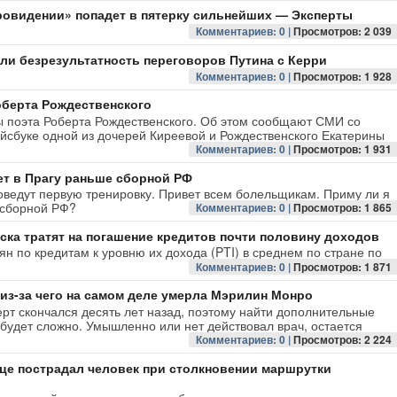
ровидении» попадет в пятерку сильнейших — Эксперты
Комментариев: 0 |
Просмотров: 2 039
ли безрезультатность переговоров Путина с Керри
Комментариев: 0 |
Просмотров: 1 928
оберта Рождественского
ы поэта Роберта Рождественского. Об этом сообщают СМИ со
йсбуке одной из дочерей Киреевой и Рождественского Екатерины
Комментариев: 0 |
Просмотров: 1 931
т в Прагу раньше сборной РФ
ведут первую тренировку. Привет всем болельщикам. Приму ли я
 сборной РФ?
Комментариев: 0 |
Просмотров: 1 865
ка тратят на погашение кредитов почти половину доходов
 по кредитам к уровню их дохода (PTI) в среднем по стране по
Комментариев: 0 |
Просмотров: 1 871
 из-за чего на самом деле умерла Мэрилин Монро
рт скончался десять лет назад, поэтому найти дополнительные
 будет сложно. Умышленно или нет действовал врач, остается
Комментариев: 0 |
Просмотров: 2 224
це пострадал человек при столкновении маршрутки