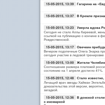
15-05-2015, 13:39
Гагарина на «Ев
15-05-2015, 13:37
В Кремле призна
15-05-2015, 13:23
Умерла вдова Р
Сегодня не стало Аллы Киреевой, жен
ссылкой на публикацию о кончине в фе
Рождественской.
15-05-2015, 13:17
Овечкин прибуде
Вечером подопечные Олега Знарка про
сегодня участие в ледовой тренировке
15-05-2015, 13:00
Жители Челябинс
Соотношение размера платежей россиян
состоянию на 1 апреля достигло 41%.
15-05-2015, 12:48
Стало известно,
Лечащий врач звезды Хайман Энгельбе
доказательства этой версии, вероятно,
загадкой.
15-05-2015, 12:36
В донской столи
с иномаркой