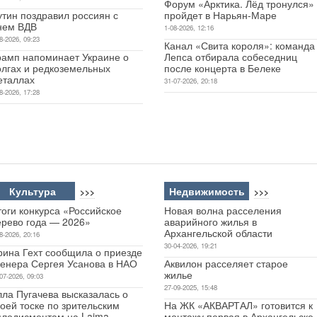
Форум «Арктика. Лёд тронулся»
утин поздравил россиян с
пройдет в Нарьян-Маре
нем ВДВ
1-08-2026, 12:16
8-2026, 09:23
Канал «Свита короля»: команда
рамп напоминает Украине о
Лепса отбирала собеседниц
олгах и редкоземельных
после концерта в Белеке
еталлах
31-07-2026, 20:18
8-2026, 17:28
Культура
Недвижимость
>>>
>>>
оги конкурса «Российское
Новая волна расселения
ерево года — 2026»
аварийного жилья в
Архангельской области
8-2026, 20:16
30-04-2026, 19:21
рина Гехт сообщила о приезде
ренера Сергея Усанова в НАО
Аквилон расселяет старое
жилье
07-2026, 09:03
27-09-2025, 15:48
лла Пугачева высказалась о
оей тоске по зрительским
На ЖК «АКВАРТАЛ» готовится к
плодисментам на Laima
монтажу первая в Архангельске