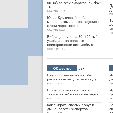
9010S во всех смартфонах Nova
П
16
Д
2-06-2026, 12:18
2-0
Юрий Куклачев: борьба с
Т
мошенниками и возвращение к
д
жизни через кошек
м
7-04-2026, 20:41
1-0
Вибрация руля на 80–120 км/ч
указывает на опасные
неисправности автомобиля
30-03-2026, 19:58
Общество
>>>
Невролог назвала способы
Ит
распознать инсульт за минуту
д
Вчера, 19:02
3-0
Психологические аспекты
И
зависимости: мнение эксперта
т
Вчера, 17:00
28-
Как выбрать спелый арбуз и
А
дыню: советы экспертов
св
а