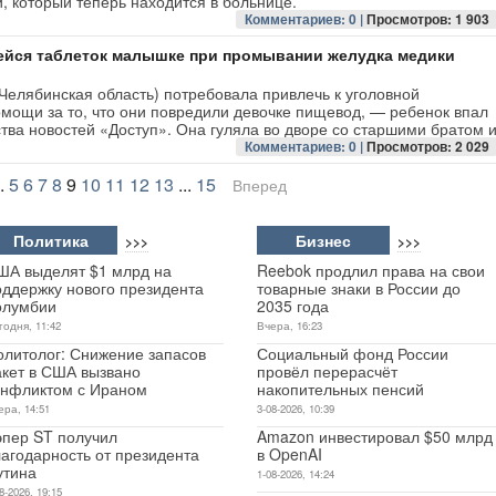
, который теперь находится в больнице.
Комментариев: 0 |
Просмотров: 1 903
ейся таблеток малышке при промывании желудка медики
Челябинская область) потребовала привлечь к уголовной
омощи за то, что они повредили девочке пищевод, — ребенок впал
ства новостей «Доступ». Она гуляла во дворе со старшими братом 
Комментариев: 0 |
Просмотров: 2 029
.
5
6
7
8
9
10
11
12
13
...
15
Вперед
Политика
Бизнес
>>>
>>>
ША выделят $1 млрд на
Reebok продлил права на свои
оддержку нового президента
товарные знаки в России до
олумбии
2035 года
годня, 11:42
Вчера, 16:23
олитолог: Снижение запасов
Социальный фонд России
акет в США вызвано
провёл перерасчёт
онфликтом с Ираном
накопительных пенсий
ера, 14:51
3-08-2026, 10:39
эпер ST получил
Amazon инвестировал $50 млрд
лагодарность от президента
в OpenAI
утина
1-08-2026, 14:24
8-2026, 19:15