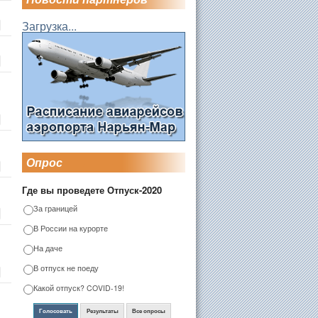
Загрузка...
Опрос
Где вы проведете Отпуск-2020
За границей
В России на курорте
На даче
В отпуск не поеду
Какой отпуск? COVID-19!
Голосовать
Результаты
Все опросы