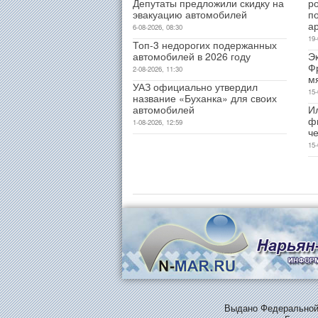
Депутаты предложили скидку на
р
эвакуацию автомобилей
п
а
6-08-2026, 08:30
19-
Топ-3 недорогих подержанных
автомобилей в 2026 году
Э
Ф
2-08-2026, 11:30
м
УАЗ официально утвердил
15-
название «Буханка» для своих
автомобилей
И
ф
1-08-2026, 12:59
ч
15-
Выдано Федеральной 