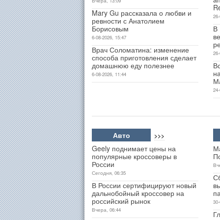
Вчера, 13:09
R
Mary Gu рассказала о любви и
26-
ревности с Анатолием
Борисовым
В
ве
6-08-2026, 15:47
р
Врач Соломатина: изменение
26-
способа приготовления сделает
домашнюю еду полезнее
В
н
6-08-2026, 11:44
М
24-
Авто
>>>
Geely поднимает цены на
М
популярные кроссоверы в
П
России
Вч
Сегодня, 06:35
С
В России сертифицируют новый
в
дальнобойный кроссовер на
п
российский рынок
30-
Вчера, 06:44
Гл