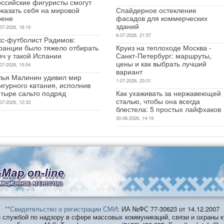
оссийские фигуристы смогут
оказать себя на мировой
Спайдерное остекление
рене
фасадов для коммерческих
зданий
07-2026, 18:19
6-07-2026, 21:57
кс-футболист Радимов:
ранции было тяжело отбирать
Круиз на теплоходе Москва -
яч у такой Испании
Санкт-Петербург: маршруты,
цены и как выбрать лучший
07-2026, 15:54
вариант
лья Малинин удивил мир
1-07-2026, 23:01
игурного катания, исполнив
етыре сальто подряд
Как ухаживать за нержавеющей
сталью, чтобы она всегда
07-2026, 12:33
блестела: 5 простых лайфхаков
30-06-2026, 14:19
**Свидетельство о регистрации СМИ
: ИА №ФС 77-30623 от 14.12.2007
службой по надзору в сфере массовых коммуникаций, связи и охраны к