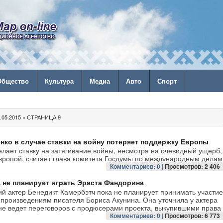
Общество
Культура
Медиа
Авто
Спорт
05.2015 » СТРАНИЦА 9
ко в случае ставки на войну потеряет поддержку Европы
лает ставку на затягивание войны, несмотря на очевидный ущерб,
вропой, считает глава комитета Госдумы по международным делам
Комментариев: 0 |
Просмотров: 2 406
 не планирует играть Эраста Фандорина
й актер Бенедикт Камербэтч пока не планирует принимать участие
 произведениям писателя Бориса Акунина. Она уточнила у актера
не ведет переговоров с продюсерами проекта, выкупившими права
Комментариев: 0 |
Просмотров: 6 773