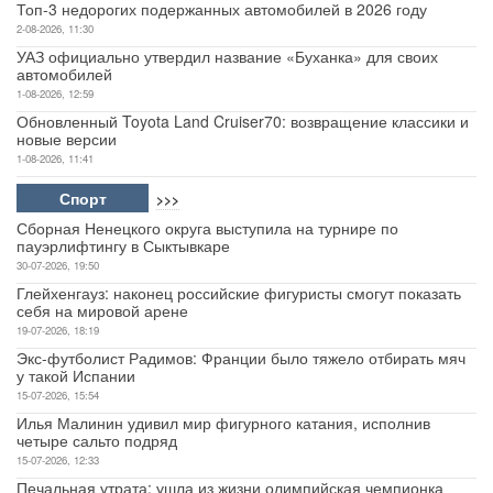
Топ-3 недорогих подержанных автомобилей в 2026 году
2-08-2026, 11:30
УАЗ официально утвердил название «Буханка» для своих
автомобилей
1-08-2026, 12:59
Обновленный Toyota Land Cruiser70: возвращение классики и
новые версии
1-08-2026, 11:41
Спорт
>>>
Сборная Ненецкого округа выступила на турнире по
пауэрлифтингу в Сыктывкаре
30-07-2026, 19:50
Глейхенгауз: наконец российские фигуристы смогут показать
себя на мировой арене
19-07-2026, 18:19
Экс-футболист Радимов: Франции было тяжело отбирать мяч
у такой Испании
15-07-2026, 15:54
Илья Малинин удивил мир фигурного катания, исполнив
четыре сальто подряд
15-07-2026, 12:33
Печальная утрата: ушла из жизни олимпийская чемпионка