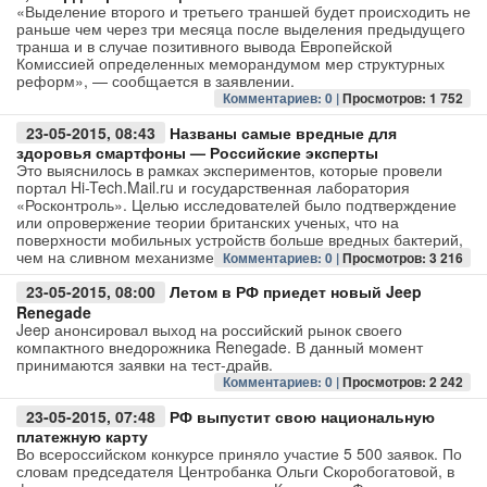
«Выделение второго и третьего траншей будет происходить не
раньше чем через три месяца после выделения предыдущего
транша и в случае позитивного вывода Европейской
Комиссией определенных меморандумом мер структурных
реформ», — сообщается в заявлении.
Комментариев: 0 |
Просмотров: 1 752
23-05-2015, 08:43
Названы самые вредные для
здоровья смартфоны — Российские эксперты
Это выяснилось в рамках экспериментов, которые провели
портал Hi-Tech.Mail.ru и государственная лаборатория
«Росконтроль». Целью исследователей было подтверждение
или опровержение теории британских ученых, что на
поверхности мобильных устройств больше вредных бактерий,
чем на сливном механизме
Комментариев: 0 |
Просмотров: 3 216
23-05-2015, 08:00
Летом в РФ приедет новый Jeep
Renegade
Jeep анонсировал выход на российский рынок своего
компактного внедорожника Renegade. В данный момент
принимаются заявки на тест-драйв.
Комментариев: 0 |
Просмотров: 2 242
23-05-2015, 07:48
РФ выпустит свою национальную
платежную карту
Во всероссийском конкурсе приняло участие 5 500 заявок. По
словам председателя Центробанка Ольги Скоробогатовой, в