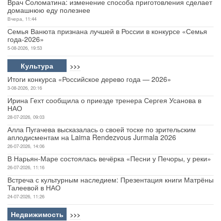
Врач Соломатина: изменение способа приготовления сделает
домашнюю еду полезнее
Вчера, 11:44
Семья Ванюта признана лучшей в России в конкурсе «Семья
года-2026»
5-08-2026, 19:53
Культура
>>>
Итоги конкурса «Российское дерево года — 2026»
3-08-2026, 20:16
Ирина Гехт сообщила о приезде тренера Сергея Усанова в
НАО
28-07-2026, 09:03
Алла Пугачева высказалась о своей тоске по зрительским
аплодисментам на Laima Rendezvous Jurmala 2026
26-07-2026, 14:06
В Нарьян-Маре состоялась вечёрка «Песни у Печоры, у реки»
26-07-2026, 11:16
Встреча с культурным наследием: Презентация книги Матрёны
Талеевой в НАО
24-07-2026, 11:26
Недвижимость
>>>