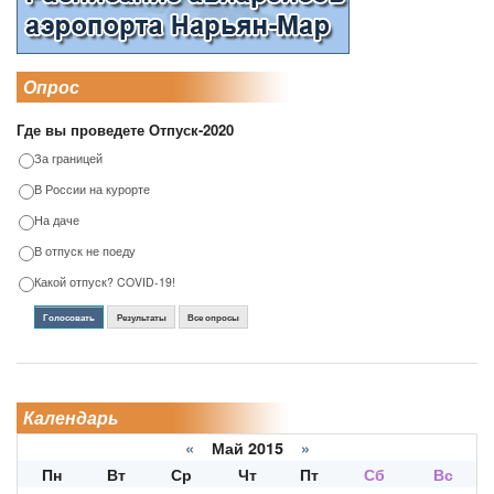
Опрос
Где вы проведете Отпуск-2020
За границей
В России на курорте
На даче
В отпуск не поеду
Какой отпуск? COVID-19!
Голосовать
Результаты
Все опросы
Календарь
«
Май 2015
»
Пн
Вт
Ср
Чт
Пт
Сб
Вс