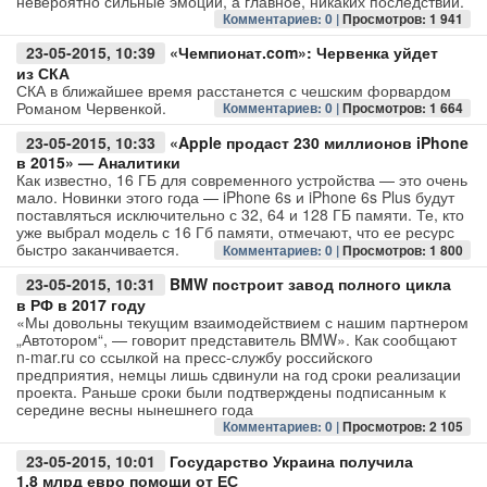
невероятно сильные эмоции, а главное, никаких последствий.
Комментариев: 0 |
Просмотров: 1 941
Авто
23-05-2015, 10:39
«Чемпионат.com»: Червенка уйдет
из СКА
Спорт
СКА в ближайшее время расстанется с чешским форвардом
Романом Червенкой.
Комментариев: 0 |
Просмотров: 1 664
Контакты
23-05-2015, 10:33
«Apple продаст 230 миллионов iPhone
в 2015» — Аналитики
Как известно, 16 ГБ для современного устройства — это очень
мало. Новинки этого года — iPhone 6s и iPhone 6s Plus будут
поставляться исключительно с 32, 64 и 128 ГБ памяти. Те, кто
уже выбрал модель с 16 Гб памяти, отмечают, что ее ресурс
быстро заканчивается.
Комментариев: 0 |
Просмотров: 1 800
23-05-2015, 10:31
BMW построит завод полного цикла
в РФ в 2017 году
«Мы довольны текущим взаимодействием с нашим партнером
„Автотором“, — говорит представитель BMW». Как сообщают
n-mar.ru со ссылкой на пресс-службу российского
предприятия, немцы лишь сдвинули на год сроки реализации
проекта. Раньше сроки были подтверждены подписанным к
середине весны нынешнего года
Комментариев: 0 |
Просмотров: 2 105
23-05-2015, 10:01
Государство Украина получила
1,8 млрд евро помощи от ЕС