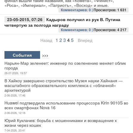
финал вышли такие названия, как «Комета», «Финист»,
«Роса», «Империал», «Патриотъ», «Восход» и иные.
Комментариев: 0 |
Просмотров: 1 631
23-05-2015, 07:26
Кадыров получил из рук В. Путина
четвертую за полгода награду
Комментариев: 0 |
Просмотров: 4 217
1
2
3
4
5
Назад
Вперед
События
>>>
Нарьян-Мар зеленеет: инженер по озеленению меняет облик
города
28-07-2026, 19:57
В Хайкоу завершено строительство Музея науки Хайнаня —
масштабного образовательного комплекса с «облачной»
архитектурой
2-06-2026, 17:46
Huawei подтвердила использование процессора Kirin 9010S во
всех смартфонах Nova 16
2-06-2026, 12:18
Юрий Куклачев: борьба с мошенниками и возвращение к
жизни через кошек
7-04-2026, 20:41