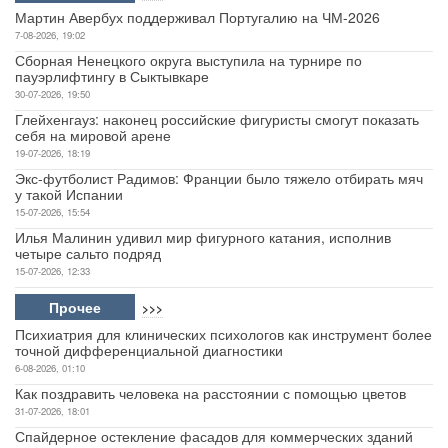
Мартин Авербух поддерживал Португалию на ЧМ-2026
7-08-2026, 19:02
Сборная Ненецкого округа выступила на турнире по
пауэрлифтингу в Сыктывкаре
30-07-2026, 19:50
Глейхенгауз: наконец российские фигуристы смогут показать
себя на мировой арене
19-07-2026, 18:19
Экс-футболист Радимов: Франции было тяжело отбирать мяч
у такой Испании
15-07-2026, 15:54
Илья Малинин удивил мир фигурного катания, исполнив
четыре сальто подряд
15-07-2026, 12:33
Прочее
>>>
Психиатрия для клинических психологов как инструмент более
точной дифференциальной диагностики
6-08-2026, 01:10
Как поздравить человека на расстоянии с помощью цветов
31-07-2026, 18:01
Спайдерное остекление фасадов для коммерческих зданий