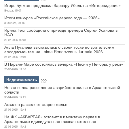
Игорь Бутман предложил Варвару Убель на «Интервидение»
Вчера, 15:07
Итоги конкурса «Российское дерево года — 2026»
3-08-2026, 20:16
Ирина Гехт сообщила о приезде тренера Сергея Усанова в
НАО
28-07-2026, 09:03
Алла Пугачева высказалась о своей тоске по зрительским
аплодисментам на Laima Rendezvous Jurmala 2026
26-07-2026, 14:06
В Нарьян-Маре состоялась вечёрка «Песни у Печоры, у реки»
26-07-2026, 11:16
Недвижимость
>>>
Новая волна расселения аварийного жилья в Архангельской
области
30-04-2026, 19:21
Аквилон расселяет старое жилье
27-09-2025, 15:48
На ЖК «АКВАРТАЛ» готовится к монтажу первая в
Архангельске идивидуальная газовая котельная
26-05-2025, 17:42