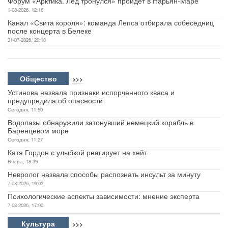
Форум «Арктика. Лёд тронулся» пройдет в Нарьян-Маре
1-08-2026, 12:16
Канал «Свита короля»: команда Лепса отбирала собеседниц
после концерта в Белеке
31-07-2026, 20:18
Общество
>>>
Устинова назвала признаки испорченного кваса и
предупредила об опасности
Сегодня, 11:50
Водолазы обнаружили затонувший немецкий корабль в
Баренцевом море
Сегодня, 11:27
Катя Гордон с улыбкой реагирует на хейт
Вчера, 18:39
Невролог назвала способы распознать инсульт за минуту
7-08-2026, 19:02
Психологические аспекты зависимости: мнение эксперта
7-08-2026, 17:00
Культура
>>>