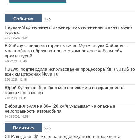
События
>>>
Нарьян-Мар зеленеет: инженер по озеленению меняет облик
города
28-07-2026, 19:57
В Хайкоу завершено строительство Музея науки Хайнаня —
масштабного образовательного комплекса с «облачной»
архитектурой
2-06-2026, 17:46
Huawei подтвердила использование процессора Kirin 9010S во
всех смартфонах Nova 16
2-06-2026, 12:18
Юрий Куклачев: борьба с мошенниками и возвращение к
жизни через кошек
7-04-2026, 20:41
Вибрация руля на 80–120 км/ч указывает на опасные
неисправности автомобиля
30-03-2026, 19:58
Политика
>>>
США выделят $1 млрд на поддержку нового президента