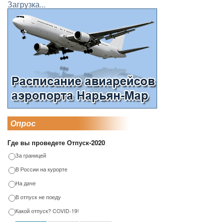
Загрузка...
Опрос
Где вы проведете Отпуск-2020
За границей
В России на курорте
На даче
В отпуск не поеду
Какой отпуск? COVID-19!