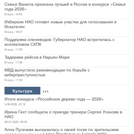
Семья Ванюта признана лучшей в России в конкурсе «Семья
года-2026»
Вчера, 19:53
Избирком НАО готовит новые участки для голосования в
Искателях
Вчера, 18:07
Поддержка оленеводов: Губернатор НАО встретилась с
коллективом СХПК
Вчера, 17:59
Задержки рейсов в Нарьян-Маре
Вчера, 17:58
МВД выпустило рекомендации по борьбе с
киберпреступностью
Вчера, 11:59
Культура
>>>
Итоги конкурса «Российское дерево года — 2026»
3-08-2026, 20:16
Ирина Гехт сообщила о приезде тренера Сергея Усанова в
НАО
28-07-2026, 09:03
Алла Пугачева высказалась о своей тоске по зрительским
аплодисментам на Laima Rendezvous Jurmala 2026