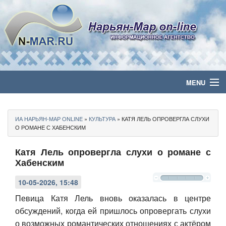
MENU
Главная
ИА НАРЬЯН-МАР ONLINE
»
КУЛЬТУРА
» КАТЯ ЛЕЛЬ ОПРОВЕРГЛА СЛУХИ
Политика
О РОМАНЕ С ХАБЕНСКИМ
Катя Лель опровергла слухи о романе с
Бизнес
Хабенским
Общество
10-05-2026, 15:48
Культура
Певица Катя Лель вновь оказалась в центре
обсуждений, когда ей пришлось опровергать слухи
Медиа
о возможных романтических отношениях с актёром