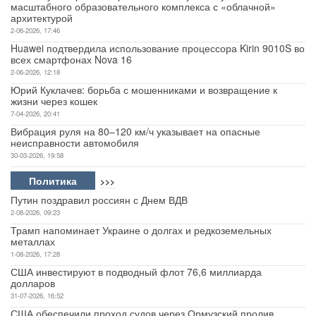
масштабного образовательного комплекса с «облачной»
архитектурой
2-06-2026, 17:46
Huawei подтвердила использование процессора Kirin 9010S во
всех смартфонах Nova 16
2-06-2026, 12:18
Юрий Куклачев: борьба с мошенниками и возвращение к
жизни через кошек
7-04-2026, 20:41
Вибрация руля на 80–120 км/ч указывает на опасные
неисправности автомобиля
30-03-2026, 19:58
Политика
>>>
Путин поздравил россиян с Днем ВДВ
2-08-2026, 09:23
Трамп напоминает Украине о долгах и редкоземельных
металлах
1-08-2026, 17:28
США инвестируют в подводный флот 76,6 миллиарда
долларов
31-07-2026, 16:52
США обеспечили проход судов через Ормузский пролив