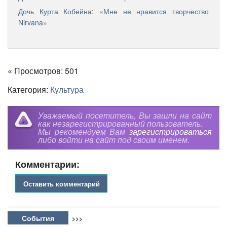
Дочь Курта Кобейна: «Мне не нравится творчество
Nirvana»
«
Просмотров: 501
Категория:
Культура
Уважаемый посетитель, Вы зашли на сайт
как незарегистрированный пользователь.
Мы рекомендуем Вам
зарегистрироваться
либо войти на сайт под своим именем.
Комментарии:
Оставить комментарий
События
>>>