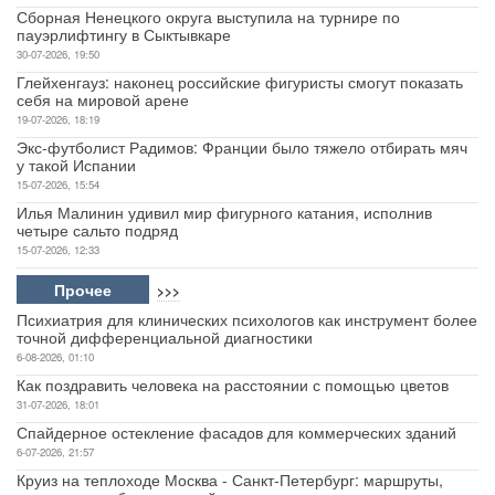
Сборная Ненецкого округа выступила на турнире по
пауэрлифтингу в Сыктывкаре
30-07-2026, 19:50
Глейхенгауз: наконец российские фигуристы смогут показать
себя на мировой арене
19-07-2026, 18:19
Экс-футболист Радимов: Франции было тяжело отбирать мяч
у такой Испании
15-07-2026, 15:54
Илья Малинин удивил мир фигурного катания, исполнив
четыре сальто подряд
15-07-2026, 12:33
Прочее
>>>
Психиатрия для клинических психологов как инструмент более
точной дифференциальной диагностики
6-08-2026, 01:10
Как поздравить человека на расстоянии с помощью цветов
31-07-2026, 18:01
Спайдерное остекление фасадов для коммерческих зданий
6-07-2026, 21:57
Круиз на теплоходе Москва - Санкт-Петербург: маршруты,