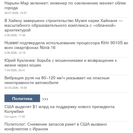
Нарьян-Мар зеленеет: инженер по озеленению меняет облик
города
28-07-2026, 19:57
В Хайкоу завершено строительство Музея науки Хайнаня —
масштабного образовательного комплекса с «облачной»
архитектурой
2-06-2026, 17:46
Huawei подтвердила использование процессора Kirin 9010S во
всех смартфонах Nova 16
2-06-2026, 12:18
Юрий Куклачев: борьба с мошенниками и возвращение к
жизни через кошек
7-04-2026, 20:41
Вибрация руля на 80–120 км/ч указывает на опасные
неисправности автомобиля
30-03-2026, 19:58
Политика
>>>
США выделят $1 млрд на поддержку нового президента
Колумбии
Сегодня, 11:42
Политолог: Снижение запасов ракет в США вызвано
конфликтом с Ираном