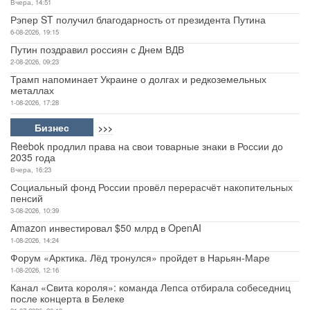
Вчера, 14:51
Рэпер ST получил благодарность от президента Путина
6-08-2026, 19:15
Путин поздравил россиян с Днем ВДВ
2-08-2026, 09:23
Трамп напоминает Украине о долгах и редкоземельных
металлах
1-08-2026, 17:28
Бизнес
>>>
Reebok продлил права на свои товарные знаки в России до
2035 года
Вчера, 16:23
Социальный фонд России провёл перерасчёт накопительных
пенсий
3-08-2026, 10:39
Amazon инвестировал $50 млрд в OpenAI
1-08-2026, 14:24
Форум «Арктика. Лёд тронулся» пройдет в Нарьян-Маре
1-08-2026, 12:16
Канал «Свита короля»: команда Лепса отбирала собеседниц
после концерта в Белеке