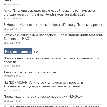
28-07-2026, 09:03
Алла Пугачева высказалась о своей тоске по зрительским
аплодисментам на Laima Rendezvous Jurmala 2026
26-07-2026, 14:06
В Нарьян-Маре состоялась вечёрка «Песни у Печоры, у реки»
26-07-2026, 11:16
Встреча с культурным наследием: Презентация книги Матрёны
Талеевой в НАО
24-07-2026, 11:26
Недвижимость
>>>
Новая волна расселения аварийного жилья в Архангельской
области
30-04-2026, 19:21
Аквилон расселяет старое жилье
27-09-2025, 15:48
На ЖК «АКВАРТАЛ» готовится к монтажу первая в
Архангельске идивидуальная газовая котельная
26-05-2025, 17:42
Продолжается строительство нового ЖК «MySky»
26-06-2024, 11:28
19 мая стартуют продажи квартир в новом жилом комплексе