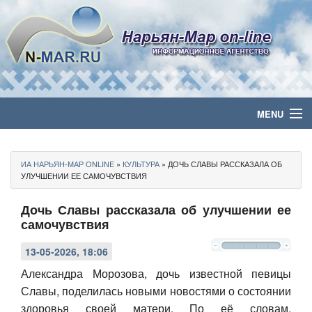
MENU
Главная
ИА НАРЬЯН-МАР ONLINE
»
КУЛЬТУРА
» ДОЧЬ СЛАВЫ РАССКАЗАЛА ОБ
Политика
УЛУЧШЕНИИ ЕЕ САМОЧУВСТВИЯ
Дочь Славы рассказала об улучшении ее
Бизнес
самочувствия
Общество
13-05-2026, 18:06
Культура
Александра
Морозов
а, дочь известной певицы
Славы, поделилась новыми новостями о состоянии
Медиа
здоровья своей матери. По её словам,