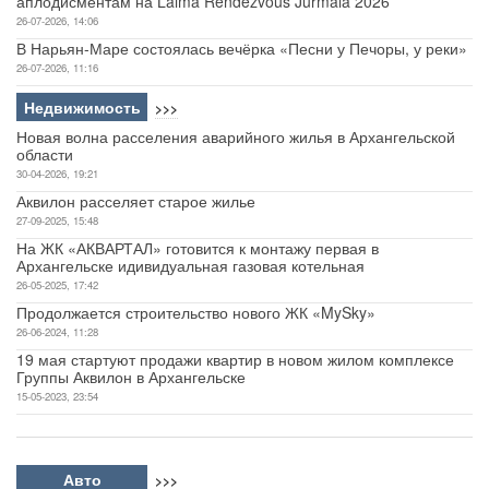
аплодисментам на Laima Rendezvous Jurmala 2026
26-07-2026, 14:06
В Нарьян-Маре состоялась вечёрка «Песни у Печоры, у реки»
26-07-2026, 11:16
Недвижимость
>>>
Новая волна расселения аварийного жилья в Архангельской
области
30-04-2026, 19:21
Аквилон расселяет старое жилье
27-09-2025, 15:48
На ЖК «АКВАРТАЛ» готовится к монтажу первая в
Архангельске идивидуальная газовая котельная
26-05-2025, 17:42
Продолжается строительство нового ЖК «MySky»
26-06-2024, 11:28
19 мая стартуют продажи квартир в новом жилом комплексе
Группы Аквилон в Архангельске
15-05-2023, 23:54
Авто
>>>