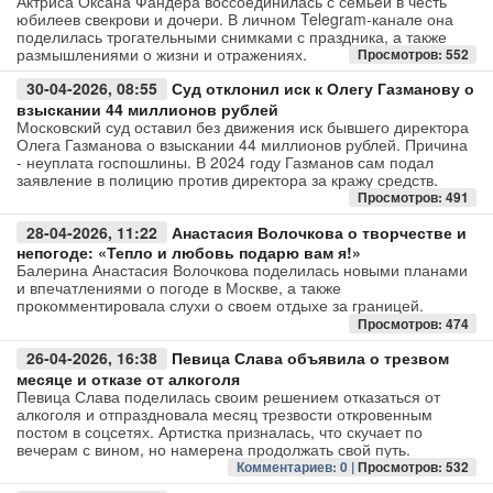
Актриса Оксана Фандера воссоединилась с семьёй в честь
юбилеев свекрови и дочери. В личном Telegram-канале она
поделилась трогательными снимками с праздника, а также
Авто
размышлениями о жизни и отражениях.
Просмотров: 552
30-04-2026, 08:55
Суд отклонил иск к Олегу Газманову о
Спорт
взыскании 44 миллионов рублей
Московский суд оставил без движения иск бывшего директора
Контакты
Олега Газманова о взыскании 44 миллионов рублей. Причина
- неуплата госпошлины. В 2024 году Газманов сам подал
заявление в полицию против директора за кражу средств.
Просмотров: 491
28-04-2026, 11:22
Анастасия Волочкова о творчестве и
непогоде: «Тепло и любовь подарю вам я!»
Балерина Анастасия Волочкова поделилась новыми планами
и впечатлениями о погоде в Москве, а также
прокомментировала слухи о своем отдыхе за границей.
Просмотров: 474
26-04-2026, 16:38
Певица Слава объявила о трезвом
месяце и отказе от алкоголя
Певица Слава поделилась своим решением отказаться от
алкоголя и отпраздновала месяц трезвости откровенным
постом в соцсетях. Артистка призналась, что скучает по
вечерам с вином, но намерена продолжать свой путь.
Комментариев: 0 |
Просмотров: 532