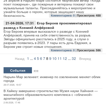
24 апреля в Нарьян-Маре состоится творческий вечер «Когда
поют пожарные», где пожарные и ветераны покажут свои
музыкальные таланты. Присоединяйтесь к мероприятию и
узнайте больше о героях, которые защищают нашу
безопасность.
Комментариев: 0 |
Просмотров: 488
21-04-2026, 17:31
Егор Бероев прокомментировал
развод с Ксенией Алфёровой
Егор Бероев впервые высказался о разводе с Ксенией
Алфёровой, приняв на себя ответственность за разрыв.
Звёзды официально расстались в 2025 году, а слухи о
разрыве появились в 2023. У пары есть дочь Евдокия, а
Бероев уже строит новые отношения.
Комментариев: 0 |
Просмотров: 586
1
...
4
5
6
7
8
9
10
11
12
...
32
Назад
Вперед
События
>>>
Нарьян-Мар зеленеет: инженер по озеленению меняет облик
города
28-07-2026, 19:57
В Хайкоу завершено строительство Музея науки Хайнаня —
масштабного образовательного комплекса с «облачной»
архитектурой
2-06-2026, 17:46