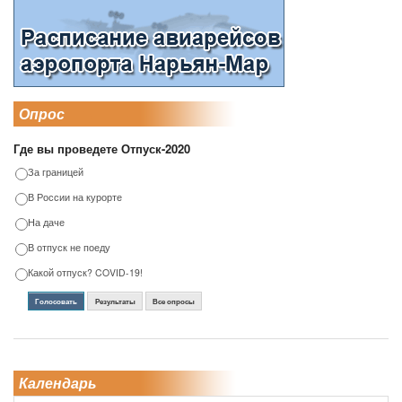
Опрос
Где вы проведете Отпуск-2020
За границей
В России на курорте
На даче
В отпуск не поеду
Какой отпуск? COVID-19!
Голосовать
Результаты
Все опросы
Календарь