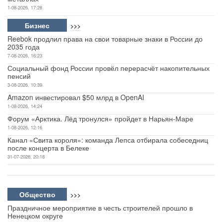
1-08-2026, 17:28
Бизнес
>>>
Reebok продлил права на свои товарные знаки в России до
2035 года
7-08-2026, 16:23
Социальный фонд России провёл перерасчёт накопительных
пенсий
3-08-2026, 10:39
Amazon инвестировал $50 млрд в OpenAI
1-08-2026, 14:24
Форум «Арктика. Лёд тронулся» пройдет в Нарьян-Маре
1-08-2026, 12:16
Канал «Свита короля»: команда Лепса отбирала собеседниц
после концерта в Белеке
31-07-2026, 20:18
Общество
>>>
Праздничное мероприятие в честь строителей прошло в
Ненецком округе