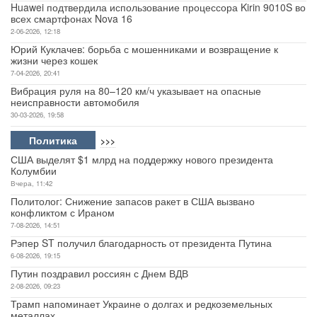
Huawei подтвердила использование процессора Kirin 9010S во
всех смартфонах Nova 16
2-06-2026, 12:18
Юрий Куклачев: борьба с мошенниками и возвращение к
жизни через кошек
7-04-2026, 20:41
Вибрация руля на 80–120 км/ч указывает на опасные
неисправности автомобиля
30-03-2026, 19:58
Политика
>>>
США выделят $1 млрд на поддержку нового президента
Колумбии
Вчера, 11:42
Политолог: Снижение запасов ракет в США вызвано
конфликтом с Ираном
7-08-2026, 14:51
Рэпер ST получил благодарность от президента Путина
6-08-2026, 19:15
Путин поздравил россиян с Днем ВДВ
2-08-2026, 09:23
Трамп напоминает Украине о долгах и редкоземельных
металлах