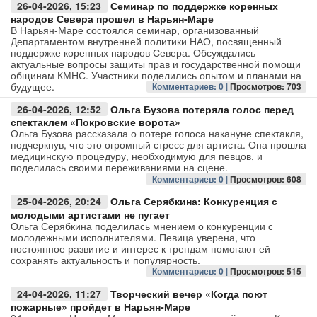
26-04-2026, 15:23
Семинар по поддержке коренных
народов Севера прошел в Нарьян-Маре
В Нарьян-Маре состоялся семинар, организованный
Департаментом внутренней политики НАО, посвященный
поддержке коренных народов Севера. Обсуждались
актуальные вопросы защиты прав и государственной помощи
общинам КМНС. Участники поделились опытом и планами на
будущее.
Комментариев: 0 |
Просмотров: 703
26-04-2026, 12:52
Ольга Бузова потеряла голос перед
спектаклем «Покровские ворота»
Ольга Бузова рассказала о потере голоса накануне спектакля,
подчеркнув, что это огромный стресс для артиста. Она прошла
медицинскую процедуру, необходимую для певцов, и
поделилась своими переживаниями на сцене.
Комментариев: 0 |
Просмотров: 608
25-04-2026, 20:24
Ольга Серябкина: Конкуренция с
молодыми артистами не пугает
Ольга Серябкина поделилась мнением о конкуренции с
молодежными исполнителями. Певица уверена, что
постоянное развитие и интерес к трендам помогают ей
сохранять актуальность и популярность.
Комментариев: 0 |
Просмотров: 515
24-04-2026, 11:27
Творческий вечер «Когда поют
пожарные» пройдет в Нарьян-Маре