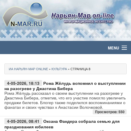
MENU
Главная
ИА НАРЬЯН-МАР ONLINE
»
КУЛЬТУРА
» СТРАНИЦА 8
Политика
4-05-2026, 18:13
Рома Жёлудь вспомнил о выступлении
Бизнес
на разогреве у Джастина Бибера
Рома Жёлудь рассказал о своем выступлении на разогреве у
Джастина Бибера, отметив, что его участие помогло увеличить
Общество
продажи билетов. Блогер также поделился воспоминаниями о
фанатах и своих чувствах к Анастасии Волочковой.
Просмотров: 550
Культура
4-05-2026, 08:41
Оксана Фандера собрала семью для
празднования юбилеев
Медиа