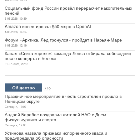
Социальный фонд России провёл перерасчёт накопительных
пенсий
3-08-2026, 10:39
Amazon инвестировал $50 млрд в OpenAI
1-08-2026, 14:24
Форум «Арктика. Лёд тронулся» пройдет в Нарьян-Маре
1-08-2026, 12:16
Канал «Свита короля»: команда Лепса отбирала собеседниц
после концерта в Белеке
31-07-2026, 20:18
Общество
>>>
Праздничное мероприятие в честь строителей прошло в
Ненецком округе
Сегодня, 17:07
Андрей Барабас поздравил жителей НАО с Днем
физкультурника и спорта
Сегодня, 17:05
Устинова назвала признаки испорченного кваса и
предупредила об опасности