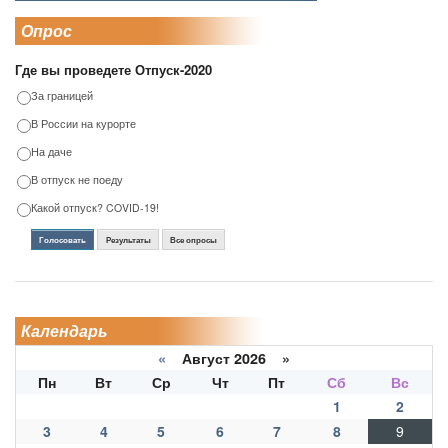
Опрос
Где вы проведете Отпуск-2020
За границей
В России на курорте
На даче
В отпуск не поеду
Какой отпуск? COVID-19!
Голосовать
Результаты
Все опросы
Календарь
«
Август 2026 »
Пн
Вт
Ср
Чт
Пт
Сб
Вс
1
2
3
4
5
6
7
8
9