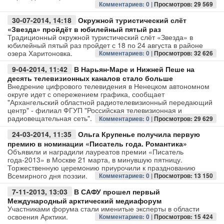
Комментариев: 0 |
Просмотров: 29 569
30-07-2014, 14:18
Окружной туристический слёт
«Звезда» пройдёт в юбилейный пятый раз
Традиционный окружной туристический слёт «Звезда» в
юбилейный пятый раз пройдет с 18 по 24 августа в районе
озера Харитоновка.
Комментариев: 0 |
Просмотров: 32 626
9-04-2014, 11:42
В Нарьян-Маре и Нижней Пеше на
десять телевизионных каналов стало больше
Внедрение цифрового телевидения в Ненецком автономном
округе идет с опережением графика, сообщает
"Архангельский областной радиотелевизионный передающий
центр" - филиал ФГУП "Российская телевизионная и
радиовещательная сеть".
Комментариев: 0 |
Просмотров: 29 629
24-03-2014, 11:35
Ольга Крупенье получила первую
премию в номинации «Писатель года. Романтика»
Объявили и наградили лауреатов премии «Писатель
года-2013» в Москве 21 марта, в минувшую пятницу.
Торжественную церемонию приурочили к празднованию
Всемирного дня поэзии.
Комментариев: 0 |
Просмотров: 13 150
7-11-2013, 13:03
В САФУ прошел первый
Международный арктический медиафорум
Участниками форума стали именитые эксперты в области
освоения Арктики.
Комментариев: 0 |
Просмотров: 15 424