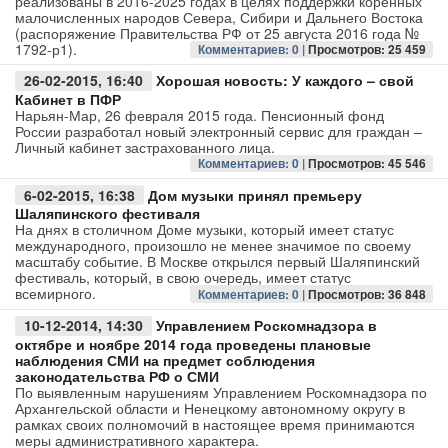
реализованы в 2016-2025 годах в целях поддержки коренных
малочисленных народов Севера, Сибири и Дальнего Востока
(распоряжение Правительства РФ от 25 августа 2016 года №
Авто
1792-р1).
Комментариев: 0 |
Просмотров: 25 459
26-02-2015, 16:40
Хорошая новость: У каждого – свой
Спорт
Кабинет в ПФР
Нарьян-Мар, 26 февраля 2015 года. Пенсионный фонд
Контакты
России разработал новый электронный сервис для граждан –
Личный кабинет застрахованного лица.
Комментариев: 0 |
Просмотров: 45 546
6-02-2015, 16:38
Дом музыки принял премьеру
Шаляпинского фестиваля
На днях в столичном Доме музыки, который имеет статус
международного, произошло не менее значимое по своему
масштабу событие. В Москве открылся первый Шаляпинский
фестиваль, который, в свою очередь, имеет статус
всемирного.
Комментариев: 0 |
Просмотров: 36 848
10-12-2014, 14:30
Управлением Роскомнадзора в
октябре и ноябре 2014 года проведены плановые
наблюдения СМИ на предмет соблюдения
законодательства РФ о СМИ
По выявленным нарушениям Управлением Роскомнадзора по
Архангельской области и Ненецкому автономному округу в
рамках своих полномочий в настоящее время принимаются
меры административного характера.