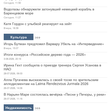
Сегодня, 11:50
Водолазы обнаружили затонувший немецкий корабль в
Баренцевом море
Сегодня, 11:27
Катя Гордон с улыбкой реагирует на хейт
Вчера, 18:39
Культура
>>>
Игорь Бутман предложил Варвару Убель на «Интервидение»
Вчера, 15:07
Итоги конкурса «Российское дерево года — 2026»
3-08-2026, 20:16
Ирина Гехт сообщила о приезде тренера Сергея Усанова в
НАО
28-07-2026, 09:03
Алла Пугачева высказалась о своей тоске по зрительским
аплодисментам на Laima Rendezvous Jurmala 2026
26-07-2026, 14:06
В Нарьян-Маре состоялась вечёрка «Песни у Печоры, у реки»
26-07-2026, 11:16
Недвижимость
>>>