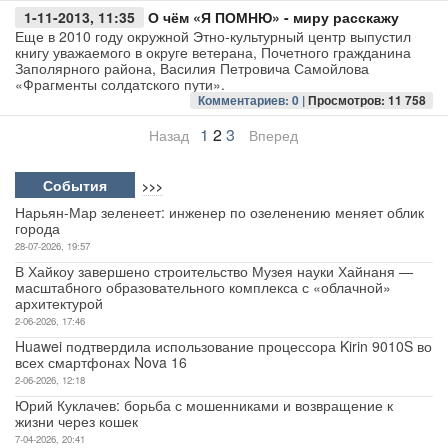
1-11-2013, 11:35
О чём «Я ПОМНЮ» - миру расскажу
Еще в 2010 году окружной Этно-культурный центр выпустил
книгу уважаемого в округе ветерана, Почетного гражданина
Заполярного района, Василия Петровича Самойлова
«Фрагменты солдатского пути».
Комментариев: 0 |
Просмотров: 11 758
1
2
3
Назад
Вперед
События
>>>
Нарьян-Мар зеленеет: инженер по озеленению меняет облик
города
28-07-2026, 19:57
В Хайкоу завершено строительство Музея науки Хайнаня —
масштабного образовательного комплекса с «облачной»
архитектурой
2-06-2026, 17:46
Huawei подтвердила использование процессора Kirin 9010S во
всех смартфонах Nova 16
2-06-2026, 12:18
Юрий Куклачев: борьба с мошенниками и возвращение к
жизни через кошек
7-04-2026, 20:41