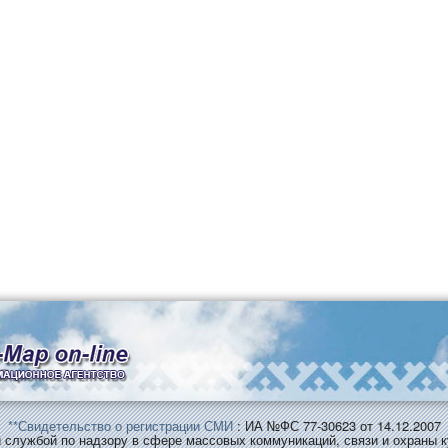
**Свидетельство о регистрации СМИ
: ИА №ФС 77-30623 от 14.12.2007
службой по надзору в сфере массовых коммуникаций, связи и охраны к