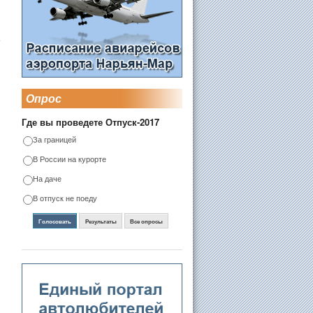
Опрос
Где вы проведете Отпуск-2017
За границей
В России на курорте
На даче
В отпуск не поеду
Голосовать
Результаты
Все опросы