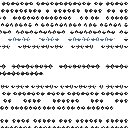
. ������� ������������ �� ����
��������� � ������ ����, �� �
� �������������, ��-�� ����
������� � ��������� ��� ����� 
��� ����������� ���������� �
� ����� "���� ����������"
��� ���������� ����� �����
�� ��������� ��������� ����
����������:
� ���� ������ ��������, � ����
 �� ������� ���� ������� �����
, �� ���� ������ ��� ��
� ���������� ���� �� ������.
�� ���� ����� ��� ������ ����
�������� ������������ �� �����