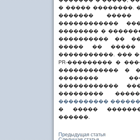
� ����� ��������. 
������� �����
������������ ��
�������� � ������
���������� �� �
����� �� �����
�����������. ��� �
PR-��������� � ��
������������ � �
�������� ���
������������ ��
��������� ����
���������� �����
� ����� �������
������.
Предыдущая статья
Следущая статья