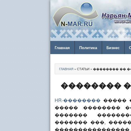
Главная
Политика
Бизнес
ГЛАВНАЯ
» СТАТЬИ » �������� �
�������� �
HR-��������
����� 
����� �������� �
������� �������
������� ���, �����
���������������