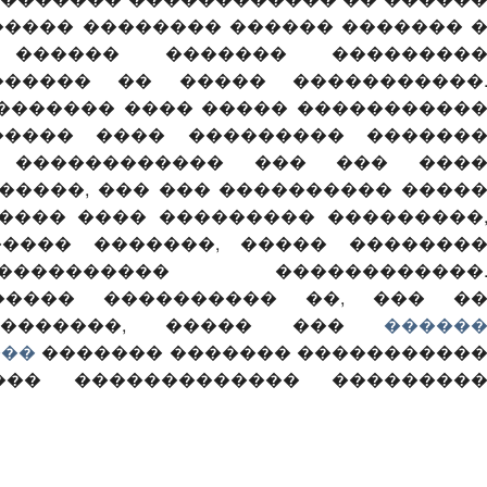
����� �������� ������ ������� 
 ������ ������� ��������
������ �� ����� �����������
������� ���� ����� ����������
����� ���� ��������� ������
 ������������ ��� ��� ���
�����, ��� ��� ���������� ����
����� ���� ��������� ���������
���� �������, ����� �������
��������� ������������
����� ���������� ��, ��� �
��������, ����� ���
�����
���
������� ������� ����������
�� ������������� ��������