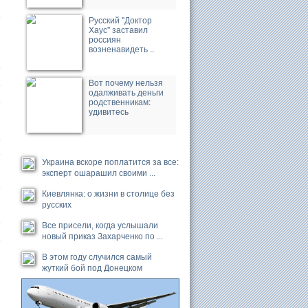
�
Русский "Доктор
Хаус" заставил
�
россиян
.
возненавидеть ..
�
Вот почему нельзя
�
одалживать деньги
�
родственникам:
удивитесь
�
,
�
Украина вскоре поплатится за все:
.
эксперт ошарашил своими ...
�
Киевлянка: о жизни в столице без
�
русских
�
Все присели, когда услышали
�
новый приказ Захарченко по ...
В этом году случился самый
жуткий бой под Донецком