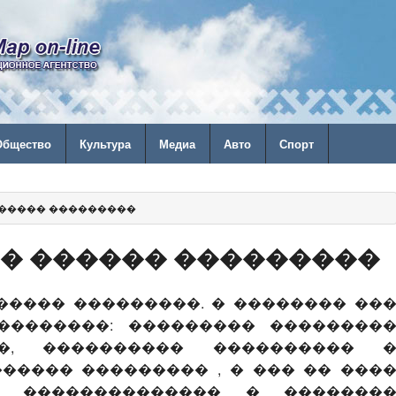
Общество
Культура
Медиа
Авто
Спорт
� ������ ���������
� ������ ���������
����� ���������. � �������� ��
��������: ��������� ��������
�, ���������� ���������� 
����� ��������� , � ��� �� ���
�, �������������� � �������