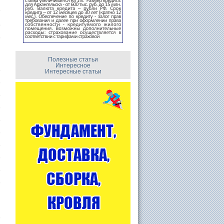
�
,
,
Полезные статьи
Интересное
�
Интересные статьи
�
�
�
�
�
�
�
�
�
�