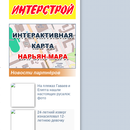
�
�
�
�
�
�
�
�
Новости партнёров
На пляжах Гаваев и
�
Египта нашли
настоящих русалок:
�
фото
�
24-летний изверг
изнасиловал 12-
летнюю девочку
�
�