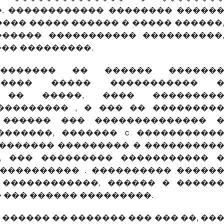
. ������������ �������� �����
��� ����� ������ � ����� ������
������ ����������� ����������
�� ���������.
������� �� ������ ������
����� ����� ����������� 
� �� �����, ���� ��������
��������� , � ��� �� ��������
 ������ ��� �������������� 
�������, ������� c ����������
�������� ��������� � ���������
�, ��� ��������� ����������� 
���������� . ���������� �����
 ������������, ������ � �����
 ��� ������ ���������.
������ �� ������� ��� ��� ��, ��