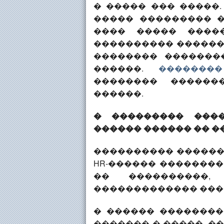
� ����� ��� �����
����� ��������� �
���� ����� �����
���������� ������
�������� �������
������.
�������
�������� ������
������.
� ��������� ���
������ ������ �� �
���������� �������
HR-������ ��������
�� ����������
������������� ����
� ������ ��������
������� � �����, �