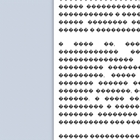
����� �����������
����������� � ����
����� �������� �
������ � ���������
� ���� ��, ���
������������ �
��������������
��������� ������
���������, �����
������� ������ �
������� �������, 
������. � ���� �
��������� � �����
������� ��������
���������� ��� ���
������ ���������� 