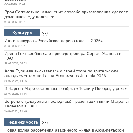
6-08-2026, 15:47
Врач Соломатина: изменение способа приготовления сделает
домашнюю еду полезнее
6-08-2026, 11:44
Культура
>>>
Итоги конкурса «Российское дерево года — 2026»
3-08-2026, 20:16
Ирина Гехт сообщила о приезде тренера Сергея Усанова в
НАО
28-07-2026, 09:03
Алла Пугачева высказалась о своей тоске по зрительским
аплодисментам на Laima Rendezvous Jurmala 2026
26-07-2026, 14:06
В Нарьян-Маре состоялась вечёрка «Песни у Печоры, у реки»
26-07-2026, 11:16
Встреча с культурным наследием: Презентация книги Матрёны
Талеевой в НАО
24-07-2026, 11:26
Недвижимость
>>>
Новая волна расселения аварийного жилья в Архангельской