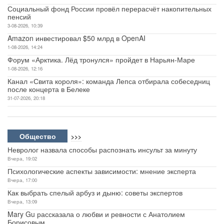
Социальный фонд России провёл перерасчёт накопительных
пенсий
3-08-2026, 10:39
Amazon инвестировал $50 млрд в OpenAI
1-08-2026, 14:24
Форум «Арктика. Лёд тронулся» пройдет в Нарьян-Маре
1-08-2026, 12:16
Канал «Свита короля»: команда Лепса отбирала собеседниц
после концерта в Белеке
31-07-2026, 20:18
Общество
>>>
Невролог назвала способы распознать инсульт за минуту
Вчера, 19:02
Психологические аспекты зависимости: мнение эксперта
Вчера, 17:00
Как выбрать спелый арбуз и дыню: советы экспертов
Вчера, 13:09
Mary Gu рассказала о любви и ревности с Анатолием
Борисовым