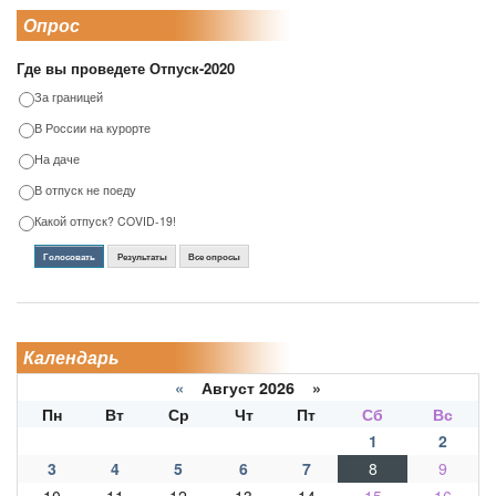
Опрос
Где вы проведете Отпуск-2020
За границей
В России на курорте
На даче
В отпуск не поеду
Какой отпуск? COVID-19!
Голосовать
Результаты
Все опросы
Календарь
«
Август 2026 »
Пн
Вт
Ср
Чт
Пт
Сб
Вс
1
2
3
4
5
6
7
8
9
10
11
12
13
14
15
16