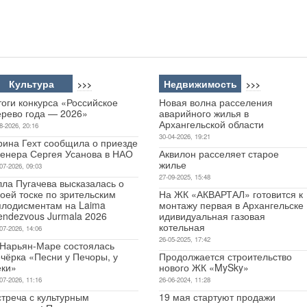
Культура
Недвижимость
>>>
>>>
оги конкурса «Российское
Новая волна расселения
ерево года — 2026»
аварийного жилья в
Архангельской области
8-2026, 20:16
30-04-2026, 19:21
рина Гехт сообщила о приезде
ренера Сергея Усанова в НАО
Аквилон расселяет старое
жилье
07-2026, 09:03
27-09-2025, 15:48
лла Пугачева высказалась о
оей тоске по зрительским
На ЖК «АКВАРТАЛ» готовится к
плодисментам на Laima
монтажу первая в Архангельске
endezvous Jurmala 2026
идивидуальная газовая
котельная
07-2026, 14:06
26-05-2025, 17:42
 Нарьян-Маре состоялась
чёрка «Песни у Печоры, у
Продолжается строительство
еки»
нового ЖК «MySky»
07-2026, 11:16
26-06-2024, 11:28
стреча с культурным
19 мая стартуют продажи