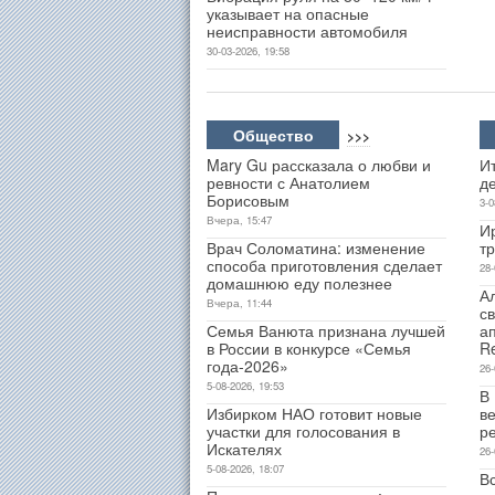
указывает на опасные
неисправности автомобиля
30-03-2026, 19:58
Общество
>>>
Mary Gu рассказала о любви и
Ит
ревности с Анатолием
д
Борисовым
3-0
Вчера, 15:47
И
Врач Соломатина: изменение
т
способа приготовления сделает
28-
домашнюю еду полезнее
А
Вчера, 11:44
св
Семья Ванюта признана лучшей
а
в России в конкурсе «Семья
R
года-2026»
26-
5-08-2026, 19:53
В
Избирком НАО готовит новые
ве
участки для голосования в
р
Искателях
26-
5-08-2026, 18:07
В