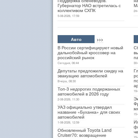
Поддержка оленеводов:
н
Губернатор НАО встретилась с
М
коллективом СХПК
24-
5-08-2026, 17:59
Авто
>>>
В России сертифицируют новый
С
дальнобойный кроссовер на
в
российский рынок
п
Сегодня, 06:44
30-
Депутаты предложили скидку на
Гл
эвакуацию автомобилей
р
п
Вчера, 08:30
а
Топ-3 недорогих подержанных
19-
автомобилей в 2026 году
Э
2-08-2026, 11:30
Ф
УАЗ официально утвердил
м
название «Буханка» для своих
15-
автомобилей
И
1-08-2026, 12:59
ф
Обновленный Toyota Land
ч
Cruiser70: возвращение
15-