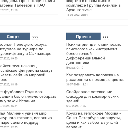
аследием: Презентация книги
квартир в новом жилом
атрёны Талеевой в НАО
комплексе Группы Аквилон в
Архангельске
07-2026, 11:26
15-05-2023, 23:54
Спорт
Прочее
>>>
>>>
борная Ненецкого округа
Психиатрия для клинических
ыступила на турнире по
психологов как инструмент
ауэрлифтингу в Сыктывкаре
более точной
дифференциальной
07-2026, 19:50
диагностики
ейхенгауз: наконец
Вчера, 01:10
оссийские фигуристы смогут
оказать себя на мировой
Как поздравить человека на
рене
расстоянии с помощью цветов
07-2026, 18:19
31-07-2026, 18:01
кс-футболист Радимов:
Спайдерное остекление
ранции было тяжело отбирать
фасадов для коммерческих
яч у такой Испании
зданий
07-2026, 15:54
6-07-2026, 21:57
лья Малинин удивил мир
Круиз на теплоходе Москва -
игурного катания, исполнив
Санкт-Петербург: маршруты,
етыре сальто подряд
цены и как выбрать лучший
вариант
07-2026, 12:33