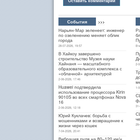
Оставить комментарий
События
>>>
Нарьян-Мар зеленеет: инженер
Р
по озеленению меняет облик
б
города
П
28-07-2026, 19:57
Вч
В Хайкоу завершено
П
строительство Музея науки
Д
Хайнаня — масштабного
2-0
образовательного комплекса с
Т
«облачной» архитектурой
д
2-06-2026, 17:46
м
Huawei подтвердила
1-0
использование процессора Kirin
С
9010S во всех смартфонах Nova
ф
16
31-
2-06-2026, 12:18
С
Юрий Куклачев: борьба с
ч
мошенниками и возвращение к
жизни через кошек
29-
7-04-2026, 20:41
Вибрация руля на 80–120 км/ч