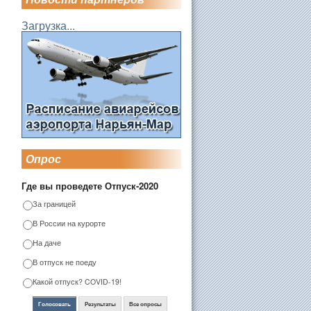
Загрузка...
Опрос
Где вы проведете Отпуск-2020
За границей
В России на курорте
На даче
В отпуск не поеду
Какой отпуск? COVID-19!
Голосовать
Результаты
Все опросы