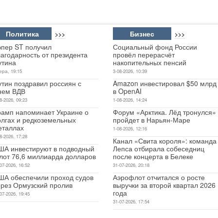
Политика
Бизнес
>>>
>>>
эпер ST получил
Социальный фонд России
лагодарность от президента
провёл перерасчёт
утина
накопительных пенсий
ера, 19:15
3-08-2026, 10:39
утин поздравил россиян с
Amazon инвестировал $50 млрд
нем ВДВ
в OpenAI
8-2026, 09:23
1-08-2026, 14:24
рамп напоминает Украине о
Форум «Арктика. Лёд тронулся»
олгах и редкоземельных
пройдет в Нарьян-Маре
еталлах
1-08-2026, 12:16
8-2026, 17:28
Канал «Свита короля»: команда
ША инвестируют в подводный
Лепса отбирала собеседниц
лот 76,6 миллиарда долларов
после концерта в Белеке
07-2026, 16:52
31-07-2026, 20:18
ША обеспечили проход судов
Аэрофлот отчитался о росте
ерез Ормузский пролив
выручки за второй квартал 2026
года
07-2026, 19:45
31-07-2026, 17:54