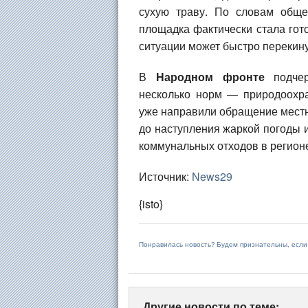
сухую траву. По словам обще
площадка фактически стала гот
ситуации может быстро перекину
В
Народном фронте
подчер
несколько норм — природоохр
уже направили обращение местн
до наступления жаркой погоды 
коммунальных отходов в регион
Источник:
News29
{isto}
Понравилась новость? Будем признательны, есл
Другие новости по теме: