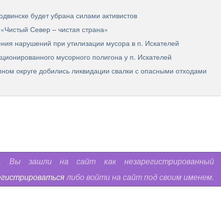
одвинске будет убрана силами активистов
 «Чистый Север – чистая страна»
ния нарушений при утилизации мусора в п. Искателей
ционированного мусорного полигона у п. Искателей
ном округе добились ликвидации свалки с опасными отходами
ь, Вы зашли на сайт как незарегистрированный
егистрироваться
либо войти на сайт под своим именем.