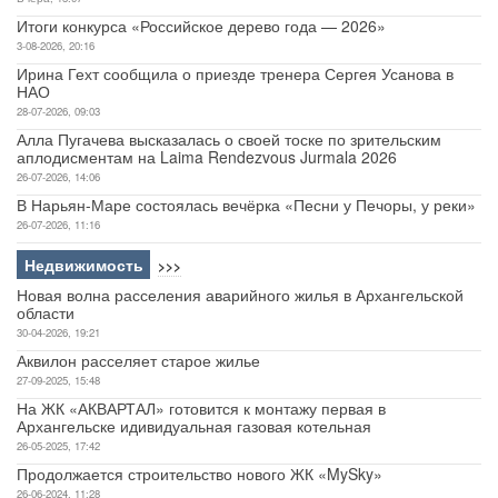
Итоги конкурса «Российское дерево года — 2026»
3-08-2026, 20:16
Ирина Гехт сообщила о приезде тренера Сергея Усанова в
НАО
28-07-2026, 09:03
Алла Пугачева высказалась о своей тоске по зрительским
аплодисментам на Laima Rendezvous Jurmala 2026
26-07-2026, 14:06
В Нарьян-Маре состоялась вечёрка «Песни у Печоры, у реки»
26-07-2026, 11:16
Недвижимость
>>>
Новая волна расселения аварийного жилья в Архангельской
области
30-04-2026, 19:21
Аквилон расселяет старое жилье
27-09-2025, 15:48
На ЖК «АКВАРТАЛ» готовится к монтажу первая в
Архангельске идивидуальная газовая котельная
26-05-2025, 17:42
Продолжается строительство нового ЖК «MySky»
26-06-2024, 11:28