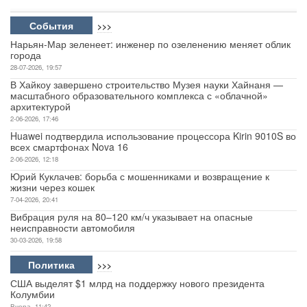
События
>>>
Нарьян-Мар зеленеет: инженер по озеленению меняет облик
города
28-07-2026, 19:57
В Хайкоу завершено строительство Музея науки Хайнаня —
масштабного образовательного комплекса с «облачной»
архитектурой
2-06-2026, 17:46
Huawei подтвердила использование процессора Kirin 9010S во
всех смартфонах Nova 16
2-06-2026, 12:18
Юрий Куклачев: борьба с мошенниками и возвращение к
жизни через кошек
7-04-2026, 20:41
Вибрация руля на 80–120 км/ч указывает на опасные
неисправности автомобиля
30-03-2026, 19:58
Политика
>>>
США выделят $1 млрд на поддержку нового президента
Колумбии
Вчера, 11:42