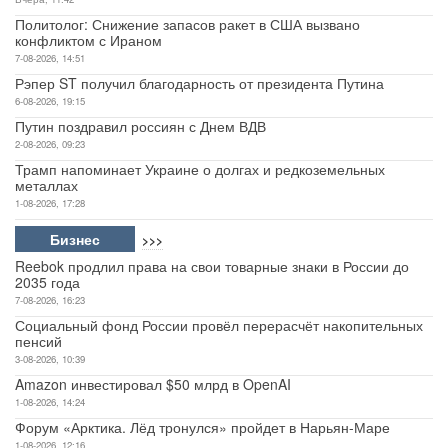
Политолог: Снижение запасов ракет в США вызвано
конфликтом с Ираном
7-08-2026, 14:51
Рэпер ST получил благодарность от президента Путина
6-08-2026, 19:15
Путин поздравил россиян с Днем ВДВ
2-08-2026, 09:23
Трамп напоминает Украине о долгах и редкоземельных
металлах
1-08-2026, 17:28
Бизнес
>>>
Reebok продлил права на свои товарные знаки в России до
2035 года
7-08-2026, 16:23
Социальный фонд России провёл перерасчёт накопительных
пенсий
3-08-2026, 10:39
Amazon инвестировал $50 млрд в OpenAI
1-08-2026, 14:24
Форум «Арктика. Лёд тронулся» пройдет в Нарьян-Маре
1-08-2026, 12:16