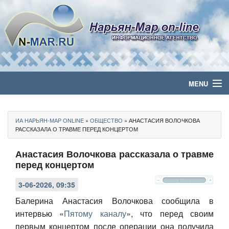
MENU
Главная
ИА НАРЬЯН-МАР ONLINE
»
ОБЩЕСТВО
» АНАСТАСИЯ ВОЛОЧКОВА
Политика
РАССКАЗАЛА О ТРАВМЕ ПЕРЕД КОНЦЕРТОМ
Анастасия Волочкова рассказала о травме
Бизнес
перед концертом
Общество
3-06-2026, 09:35
Культура
Балерина Анастасия Волочкова сообщила в
интервью «
Пятому каналу
», что перед своим
Медиа
первым концертом после операции она получила