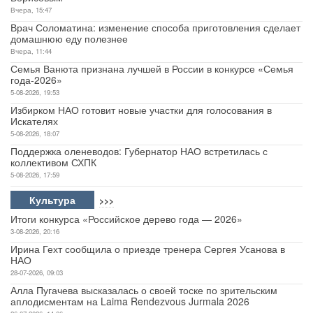
Вчера, 15:47
Врач Соломатина: изменение способа приготовления сделает
домашнюю еду полезнее
Вчера, 11:44
Семья Ванюта признана лучшей в России в конкурсе «Семья
года-2026»
5-08-2026, 19:53
Избирком НАО готовит новые участки для голосования в
Искателях
5-08-2026, 18:07
Поддержка оленеводов: Губернатор НАО встретилась с
коллективом СХПК
5-08-2026, 17:59
Культура
>>>
Итоги конкурса «Российское дерево года — 2026»
3-08-2026, 20:16
Ирина Гехт сообщила о приезде тренера Сергея Усанова в
НАО
28-07-2026, 09:03
Алла Пугачева высказалась о своей тоске по зрительским
аплодисментам на Laima Rendezvous Jurmala 2026