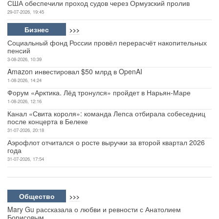
США обеспечили проход судов через Ормузский пролив
29-07-2026, 19:45
Бизнес
>>>
Социальный фонд России провёл перерасчёт накопительных
пенсий
3-08-2026, 10:39
Amazon инвестировал $50 млрд в OpenAI
1-08-2026, 14:24
Форум «Арктика. Лёд тронулся» пройдет в Нарьян-Маре
1-08-2026, 12:16
Канал «Свита короля»: команда Лепса отбирала собеседниц
после концерта в Белеке
31-07-2026, 20:18
Аэрофлот отчитался о росте выручки за второй квартал 2026
года
31-07-2026, 17:54
Общество
>>>
Mary Gu рассказала о любви и ревности с Анатолием
Борисовым