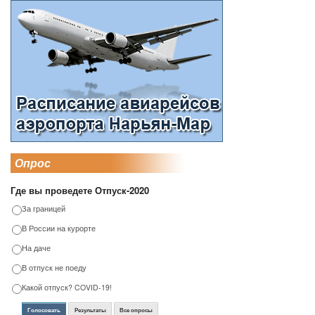
Опрос
Где вы проведете Отпуск-2020
За границей
В России на курорте
На даче
В отпуск не поеду
Какой отпуск? COVID-19!
Голосовать
Результаты
Все опросы