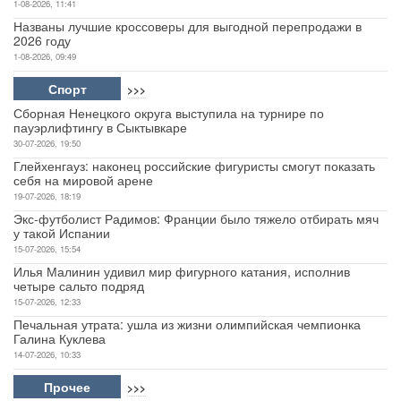
1-08-2026, 11:41
Названы лучшие кроссоверы для выгодной перепродажи в
2026 году
1-08-2026, 09:49
Спорт
>>>
Сборная Ненецкого округа выступила на турнире по
пауэрлифтингу в Сыктывкаре
30-07-2026, 19:50
Глейхенгауз: наконец российские фигуристы смогут показать
себя на мировой арене
19-07-2026, 18:19
Экс-футболист Радимов: Франции было тяжело отбирать мяч
у такой Испании
15-07-2026, 15:54
Илья Малинин удивил мир фигурного катания, исполнив
четыре сальто подряд
15-07-2026, 12:33
Печальная утрата: ушла из жизни олимпийская чемпионка
Галина Куклева
14-07-2026, 10:33
Прочее
>>>