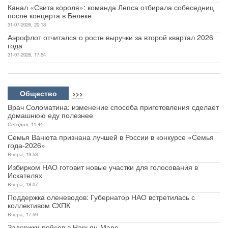
Канал «Свита короля»: команда Лепса отбирала собеседниц
после концерта в Белеке
31-07-2026, 20:18
Аэрофлот отчитался о росте выручки за второй квартал 2026
года
31-07-2026, 17:54
Общество
>>>
Врач Соломатина: изменение способа приготовления сделает
домашнюю еду полезнее
Сегодня, 11:44
Семья Ванюта признана лучшей в России в конкурсе «Семья
года-2026»
Вчера, 19:53
Избирком НАО готовит новые участки для голосования в
Искателях
Вчера, 18:07
Поддержка оленеводов: Губернатор НАО встретилась с
коллективом СХПК
Вчера, 17:59
Задержки рейсов в Нарьян-Маре