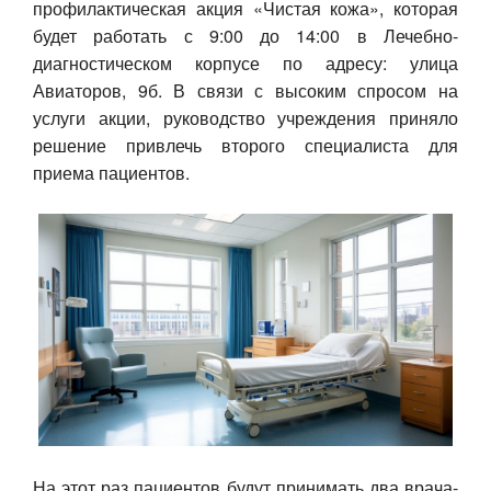
профилактическая акция «Чистая кожа», которая
будет работать с 9:00 до 14:00 в Лечебно-
Авто
диагностическом корпусе по адресу: улица
Спорт
Авиаторов, 9б. В связи с высоким спросом на
услуги акции, руководство учреждения приняло
Контакты
решение привлечь второго специалиста для
приема пациентов.
На этот раз пациентов будут принимать два врача-