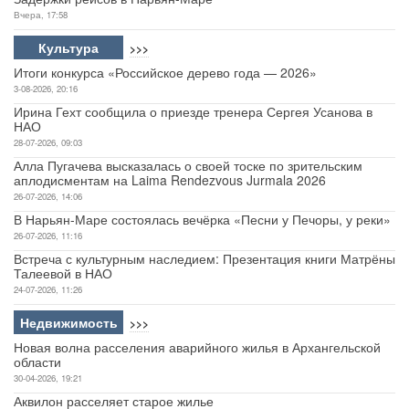
Вчера, 17:58
Культура
>>>
Итоги конкурса «Российское дерево года — 2026»
3-08-2026, 20:16
Ирина Гехт сообщила о приезде тренера Сергея Усанова в
НАО
28-07-2026, 09:03
Алла Пугачева высказалась о своей тоске по зрительским
аплодисментам на Laima Rendezvous Jurmala 2026
26-07-2026, 14:06
В Нарьян-Маре состоялась вечёрка «Песни у Печоры, у реки»
26-07-2026, 11:16
Встреча с культурным наследием: Презентация книги Матрёны
Талеевой в НАО
24-07-2026, 11:26
Недвижимость
>>>
Новая волна расселения аварийного жилья в Архангельской
области
30-04-2026, 19:21
Аквилон расселяет старое жилье