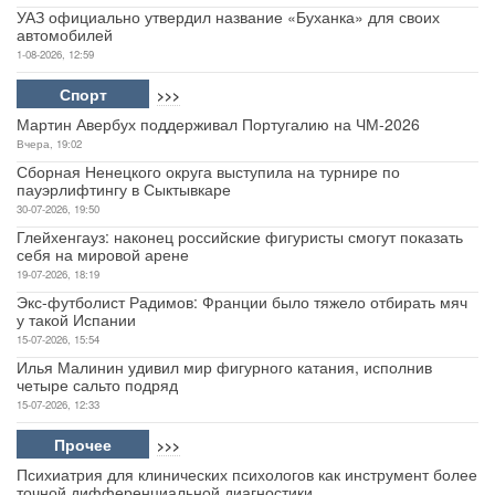
УАЗ официально утвердил название «Буханка» для своих
автомобилей
1-08-2026, 12:59
Спорт
>>>
Мартин Авербух поддерживал Португалию на ЧМ-2026
Вчера, 19:02
Сборная Ненецкого округа выступила на турнире по
пауэрлифтингу в Сыктывкаре
30-07-2026, 19:50
Глейхенгауз: наконец российские фигуристы смогут показать
себя на мировой арене
19-07-2026, 18:19
Экс-футболист Радимов: Франции было тяжело отбирать мяч
у такой Испании
15-07-2026, 15:54
Илья Малинин удивил мир фигурного катания, исполнив
четыре сальто подряд
15-07-2026, 12:33
Прочее
>>>
Психиатрия для клинических психологов как инструмент более
точной дифференциальной диагностики