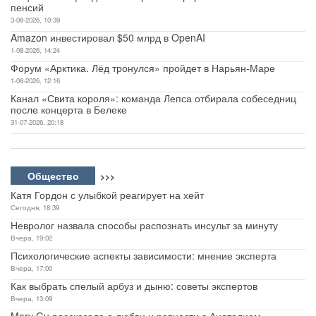
пенсий
3-08-2026, 10:39
Amazon инвестировал $50 млрд в OpenAI
1-08-2026, 14:24
Форум «Арктика. Лёд тронулся» пройдет в Нарьян-Маре
1-08-2026, 12:16
Канал «Свита короля»: команда Лепса отбирала собеседниц
после концерта в Белеке
31-07-2026, 20:18
Общество
>>>
Катя Гордон с улыбкой реагирует на хейт
Сегодня, 18:39
Невролог назвала способы распознать инсульт за минуту
Вчера, 19:02
Психологические аспекты зависимости: мнение эксперта
Вчера, 17:00
Как выбрать спелый арбуз и дыню: советы экспертов
Вчера, 13:09
Mary Gu рассказала о любви и ревности с Анатолием