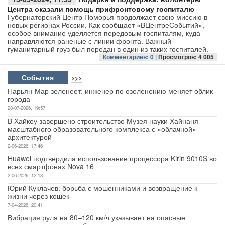
Центра оказали помощь прифронтовому госпиталю
Губернаторский Центр Поморья продолжает свою миссию в
Авто
новых регионах России. Как сообщает «ВЦентреСобытий»,
особое внимание уделяется передовым госпиталям, куда
направляются раненые с линии фронта. Важный
Спорт
гуманитарный груз был передан в один из таких госпиталей.
Комментариев: 0 |
Просмотров: 4 005
Контакты
События
>>>
Нарьян-Мар зеленеет: инженер по озеленению меняет облик
города
28-07-2026, 19:57
В Хайкоу завершено строительство Музея науки Хайнаня —
масштабного образовательного комплекса с «облачной»
архитектурой
2-06-2026, 17:46
Huawei подтвердила использование процессора Kirin 9010S во
всех смартфонах Nova 16
2-06-2026, 12:18
Юрий Куклачев: борьба с мошенниками и возвращение к
жизни через кошек
7-04-2026, 20:41
Вибрация руля на 80–120 км/ч указывает на опасные