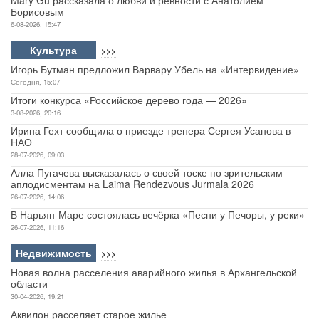
Борисовым
6-08-2026, 15:47
Культура
>>>
Игорь Бутман предложил Варвару Убель на «Интервидение»
Сегодня, 15:07
Итоги конкурса «Российское дерево года — 2026»
3-08-2026, 20:16
Ирина Гехт сообщила о приезде тренера Сергея Усанова в
НАО
28-07-2026, 09:03
Алла Пугачева высказалась о своей тоске по зрительским
аплодисментам на Laima Rendezvous Jurmala 2026
26-07-2026, 14:06
В Нарьян-Маре состоялась вечёрка «Песни у Печоры, у реки»
26-07-2026, 11:16
Недвижимость
>>>
Новая волна расселения аварийного жилья в Архангельской
области
30-04-2026, 19:21
Аквилон расселяет старое жилье