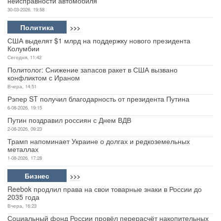
неисправности автомобиля
30-03-2026, 19:58
Политика
>>>
США выделят $1 млрд на поддержку нового президента
Колумбии
Сегодня, 11:42
Политолог: Снижение запасов ракет в США вызвано
конфликтом с Ираном
Вчера, 14:51
Рэпер ST получил благодарность от президента Путина
6-08-2026, 19:15
Путин поздравил россиян с Днем ВДВ
2-08-2026, 09:23
Трамп напоминает Украине о долгах и редкоземельных
металлах
1-08-2026, 17:28
Бизнес
>>>
Reebok продлил права на свои товарные знаки в России до
2035 года
Вчера, 16:23
Социальный фонд России провёл перерасчёт накопительных