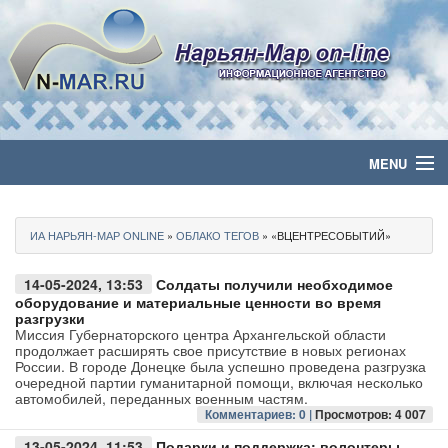
MENU
Главная
ИА НАРЬЯН-МАР ONLINE
»
ОБЛАКО ТЕГОВ
» «ВЦЕНТРЕСОБЫТИЙ»
Политика
14-05-2024, 13:53
Солдаты получили необходимое
Бизнес
оборудование и материальные ценности во время
разгрузки
Миссия Губернаторского центра Архангельской области
Общество
продолжает расширять свое присутствие в новых регионах
России. В городе Донецке была успешно проведена разгрузка
очередной партии гуманитарной помощи, включая несколько
Культура
автомобилей, переданных военным частям.
Комментариев: 0 |
Просмотров: 4 007
Медиа
13-05-2024, 11:53
Подарки и поддержка: волонтеры