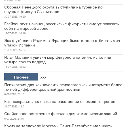
Сборная Ненецкого округа выступила на турнире по
пауэрлифтингу в Сыктывкаре
30-07-2026, 19:50
Глейхенгауз: наконец российские фигуристы смогут показать
себя на мировой арене
19-07-2026, 18:19
Экс-футболист Радимов: Франции было тяжело отбирать мяч
у такой Испании
15-07-2026, 15:54
Илья Малинин удивил мир фигурного катания, исполнив
четыре сальто подряд
15-07-2026, 12:33
Прочее
>>>
Психиатрия для клинических психологов как инструмент более
точной дифференциальной диагностики
6-08-2026, 01:10
Как поздравить человека на расстоянии с помощью цветов
31-07-2026, 18:01
Спайдерное остекление фасадов для коммерческих зданий
6-07-2026, 21:57
Круиз на теплоходе Москва - Санкт-Петербург: маршруты,