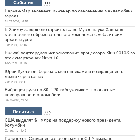
События
>>>
Нарьян-Мар зеленеет: инженер по озеленению меняет облик
Авто
города
28-07-2026, 19:57
Спорт
В Хайкоу завершено строительство Музея науки Хайнаня —
масштабного образовательного комплекса с «облачной»
архитектурой
Контакты
2-06-2026, 17:46
Huawei подтвердила использование процессора Kirin 9010S во
всех смартфонах Nova 16
2-06-2026, 12:18
Юрий Куклачев: борьба с мошенниками и возвращение к
жизни через кошек
7-04-2026, 20:41
Вибрация руля на 80–120 км/ч указывает на опасные
неисправности автомобиля
30-03-2026, 19:58
Политика
>>>
США выделят $1 млрд на поддержку нового президента
Колумбии
Сегодня, 11:42
Политолог: Снижение запасов ракет в США вызвано