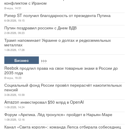
конфликтом с Ираном
Вчера, 14:51
Рэпер ST получил благодарность от президента Путина
6-08-2026, 19:15
Путин поздравил россиян с Днем ВДВ
2-08-2026, 09:23
Трамп напоминает Украине о долгах и редкоземельных
металлах
1-08-2026, 17:28
Бизнес
>>>
Reebok продлил права на свои товарные знаки в России до
2035 года
Вчера, 16:23
Социальный фонд России провёл перерасчёт накопительных
пенсий
3-08-2026, 10:39
Amazon инвестировал $50 млрд в OpenAI
1-08-2026, 14:24
Форум «Арктика. Лёд тронулся» пройдет в Нарьян-Маре
1-08-2026, 12:16
Канал «Свита короля»: команда Лепса отбирала собеседниц