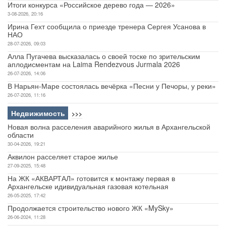
Итоги конкурса «Российское дерево года — 2026»
3-08-2026, 20:16
Ирина Гехт сообщила о приезде тренера Сергея Усанова в
НАО
28-07-2026, 09:03
Алла Пугачева высказалась о своей тоске по зрительским
аплодисментам на Laima Rendezvous Jurmala 2026
26-07-2026, 14:06
В Нарьян-Маре состоялась вечёрка «Песни у Печоры, у реки»
26-07-2026, 11:16
Недвижимость
>>>
Новая волна расселения аварийного жилья в Архангельской
области
30-04-2026, 19:21
Аквилон расселяет старое жилье
27-09-2025, 15:48
На ЖК «АКВАРТАЛ» готовится к монтажу первая в
Архангельске идивидуальная газовая котельная
26-05-2025, 17:42
Продолжается строительство нового ЖК «MySky»
26-06-2024, 11:28