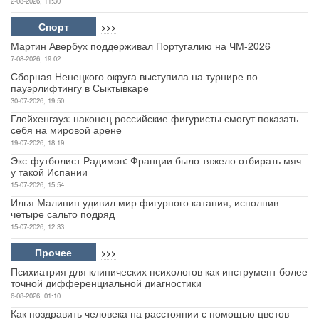
2-08-2026, 11:30
Спорт
>>>
Мартин Авербух поддерживал Португалию на ЧМ-2026
7-08-2026, 19:02
Сборная Ненецкого округа выступила на турнире по
пауэрлифтингу в Сыктывкаре
30-07-2026, 19:50
Глейхенгауз: наконец российские фигуристы смогут показать
себя на мировой арене
19-07-2026, 18:19
Экс-футболист Радимов: Франции было тяжело отбирать мяч
у такой Испании
15-07-2026, 15:54
Илья Малинин удивил мир фигурного катания, исполнив
четыре сальто подряд
15-07-2026, 12:33
Прочее
>>>
Психиатрия для клинических психологов как инструмент более
точной дифференциальной диагностики
6-08-2026, 01:10
Как поздравить человека на расстоянии с помощью цветов