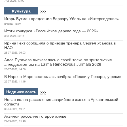
7-08-2026, 17:00
Культура
>>>
Игорь Бутман предложил Варвару Убель на «Интервидение»
Вчера, 15:07
Итоги конкурса «Российское дерево года — 2026»
3-08-2026, 20:16
Ирина Гехт сообщила о приезде тренера Сергея Усанова в
НАО
28-07-2026, 09:03
Алла Пугачева высказалась о своей тоске по зрительским
аплодисментам на Laima Rendezvous Jurmala 2026
26-07-2026, 14:06
В Нарьян-Маре состоялась вечёрка «Песни у Печоры, у реки»
26-07-2026, 11:16
Недвижимость
>>>
Новая волна расселения аварийного жилья в Архангельской
области
30-04-2026, 19:21
Аквилон расселяет старое жилье
27-09-2025, 15:48