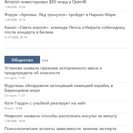
Amazon инвестировал $50 млрд в OpenAI
1-08-2026, 14:24
Форум «Арктика. Лёд тронулся» пройдет в Нарьян-Маре
1-08-2026, 12:16
Канал «Свита короля»: команда Лепса отбирала собеседниц
после концерта в Белеке
31-07-2026, 20:18
Общество
>>>
Устинова назвала признаки испорченного кваса и
предупредила об опасности
Сегодня, 11:50
Водолазы обнаружили затонувший немецкий корабль в
Баренцевом море
Сегодня, 11:27
Катя Гордон с улыбкой реагирует на хейт
Вчера, 18:39
Невролог назвала способы распознать инсульт за минуту
7-08-2026, 19:02
Психологические аспекты зависимости: мнение эксперта