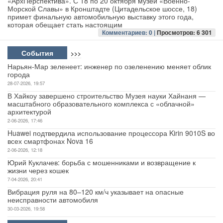
«АрхПерспектива». С 18 по 20 октября музей «Военно-
Морской Славы» в Кронштадте (Цитадельское шоссе, 18)
примет финальную автомобильную выставку этого года,
Авто
которая обещает стать настоящим
Комментариев: 0 |
Просмотров: 6 301
Спорт
События
>>>
Контакты
Нарьян-Мар зеленеет: инженер по озеленению меняет облик
города
28-07-2026, 19:57
В Хайкоу завершено строительство Музея науки Хайнаня —
масштабного образовательного комплекса с «облачной»
архитектурой
2-06-2026, 17:46
Huawei подтвердила использование процессора Kirin 9010S во
всех смартфонах Nova 16
2-06-2026, 12:18
Юрий Куклачев: борьба с мошенниками и возвращение к
жизни через кошек
7-04-2026, 20:41
Вибрация руля на 80–120 км/ч указывает на опасные
неисправности автомобиля
30-03-2026, 19:58