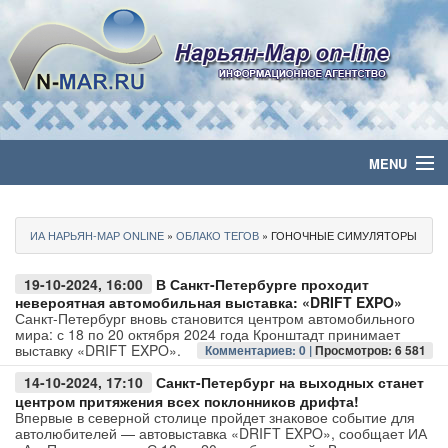
MENU
Главная
ИА НАРЬЯН-МАР ONLINE
»
ОБЛАКО ТЕГОВ
» ГОНОЧНЫЕ СИМУЛЯТОРЫ
Политика
19-10-2024, 16:00
В Санкт-Петербурге проходит
Бизнес
невероятная автомобильная выставка: «DRIFT EXPO»
Санкт-Петербург вновь становится центром автомобильного
мира: с 18 по 20 октября 2024 года Кронштадт принимает
Общество
выставку «DRIFT EXPO».
Комментариев: 0 |
Просмотров: 6 581
14-10-2024, 17:10
Санкт-Петербург на выходных станет
Культура
центром притяжения всех поклонников дрифта!
Впервые в северной столице пройдет знаковое событие для
автолюбителей — автовыставка «DRIFT EXPO», сообщает ИА
Медиа