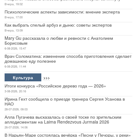
Вчера, 19:02
Психологические аспекты зависимости: мнение эксперта
Вчера, 17:00
Как выбрать спелый арбуз и дыню: советы экспертов
Вчера, 13:09
Mary Gu рассказала о любви и ревности с Анатолием
Борисовым
6-08-2026, 15:47
Врач Соломатина: изменение способа приготовления сделает
домашнюю еду полезнее
6-08-2026, 11:44
Культура
>>>
Итоги конкурса «Российское дерево года — 2026»
3-08-2026, 20:16
Ирина Гехт сообщила о приезде тренера Сергея Усанова в
НАО
28-07-2026, 09:03
Алла Пугачева высказалась о своей тоске по зрительским
аплодисментам на Laima Rendezvous Jurmala 2026
26-07-2026, 14:06
В Нарьян-Маре состоялась вечёрка «Песни у Печоры, у реки»