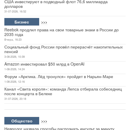
США инвестируют в подводный флот 76,6 миллиарда
долларов
31-07-2026, 16:52
Бизнес
>>>
Reebok продлил права на свои товарные знаки в России до
2035 года
Вчера, 16:23
Социальный фонд России провёл перерасчёт накопительных
пенсий
3-08-2026, 10:39
Amazon инвестировал $50 млрд в OpenAI
1-08-2026, 14:24
Форум «Арктика. Лёд тронулся» пройдет в Нарьян-Маре
1-08-2026, 12:16
Канал «Свита короля»: команда Лепса отбирала собеседниц
после концерта в Белеке
31-07-2026, 20:18
Общество
>>>
Невролог назвала способы распознать инсульт за минуту