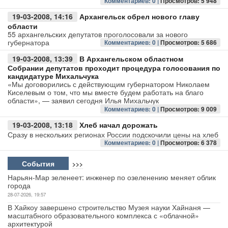
Комментариев: 0 |
Просмотров: 5 948
19-03-2008, 14:16
Архангельск обрел нового главу
Авто
области
55 архангельских депутатов проголосовали за нового
Спорт
губернатора
Комментариев: 0 |
Просмотров: 5 686
19-03-2008, 13:39
В Архангельском областном
Контакты
Собрании депутатов проходит процедура голосования по
кандидатуре Михальчука
«Мы договорились с действующим губернатором Николаем
Киселевым о том, что мы вместе будем работать на благо
области», — заявил сегодня Илья Михальчук
Комментариев: 0 |
Просмотров: 9 009
19-03-2008, 13:18
Хлеб начал дорожать
Сразу в нескольких регионах России подскочили цены на хлеб
Комментариев: 0 |
Просмотров: 6 378
События
>>>
Нарьян-Мар зеленеет: инженер по озеленению меняет облик
города
28-07-2026, 19:57
В Хайкоу завершено строительство Музея науки Хайнаня —
масштабного образовательного комплекса с «облачной»
архитектурой