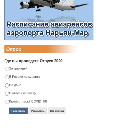
Опрос
Где вы проведете Отпуск-2020
За границей
В России на курорте
На даче
В отпуск не поеду
Какой отпуск? COVID-19!
Голосовать
Результаты
Все опросы