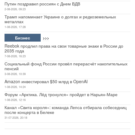
Путин поздравил россиян с Днем ВДВ
2-08-2026, 09:23
Трамп напоминает Украине о долгах и редкоземельных
металлах
1-08-2026, 17:28
Бизнес
>>>
Reebok продлил права на свои товарные знаки в России до
2035 года
7-08-2026, 16:23
Социальный фонд России провёл перерасчёт накопительных
пенсий
3-08-2026, 10:39
Amazon инвестировал $50 млрд в OpenAI
1-08-2026, 14:24
Форум «Арктика. Лёд тронулся» пройдет в Нарьян-Маре
1-08-2026, 12:16
Канал «Свита короля»: команда Лепса отбирала собеседниц
после концерта в Белеке
31-07-2026, 20:18