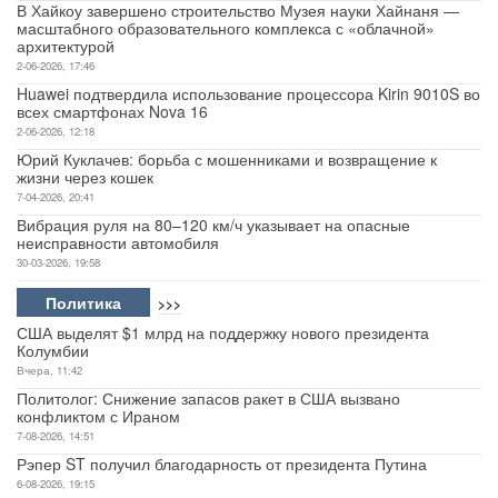
В Хайкоу завершено строительство Музея науки Хайнаня —
масштабного образовательного комплекса с «облачной»
архитектурой
2-06-2026, 17:46
Huawei подтвердила использование процессора Kirin 9010S во
всех смартфонах Nova 16
2-06-2026, 12:18
Юрий Куклачев: борьба с мошенниками и возвращение к
жизни через кошек
7-04-2026, 20:41
Вибрация руля на 80–120 км/ч указывает на опасные
неисправности автомобиля
30-03-2026, 19:58
Политика
>>>
США выделят $1 млрд на поддержку нового президента
Колумбии
Вчера, 11:42
Политолог: Снижение запасов ракет в США вызвано
конфликтом с Ираном
7-08-2026, 14:51
Рэпер ST получил благодарность от президента Путина
6-08-2026, 19:15