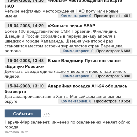
15-04-2008, 14:36
«Новые» месторождения на карте
НАО
Четыре нефтяных месторождения НАО получили новые
Авто
имена.
Комментариев: 0 |
Просмотров: 11 481
Спорт
15-04-2008, 14:29
«Живые» перья БЕАР
Более 100 представителей СМИ Норвегии, Финляндии,
Швеции и России собрались в первую декаду апреля в
Контакты
шведском городе Хапаранда. Швеция уже второй раз
становится местом встречи журналистов стран Баренцева
региона.
Комментариев: 0 |
Просмотров: 6 683
15-04-2008, 13:48
В мае Владимир Путин возглавит
«Единую Россию»
Делегаты съезда единогласно утвердили нового партийного
лидера.
Комментариев: 0 |
Просмотров: 5 338
15-04-2008, 13:10
Аварийная посадка АН-24 обошлась
без жертв
Два авиапроисшествия в Ханты-Мансийском автономном
округе.
Комментариев: 0 |
Просмотров: 10 524
События
>>>
Нарьян-Мар зеленеет: инженер по озеленению меняет облик
города
28-07-2026, 19:57