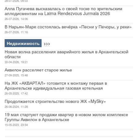
28-07-2026, 09:03
Алла Пугачева высказалась о своей тоске по зрительским
аплодисментам на Laima Rendezvous Jurmala 2026
26-07-2026, 14:06
В Нарьян-Маре состоялась вечёрка «Песни у Печоры, у реки»
26-07-2026, 11:16
Недвижимость
>>>
Новая волна расселения аварийного жилья в Архангельской
области
30-04-2026, 19:21
Аквилон расселяет старое жилье
27-09-2025, 15:48
На ЖК «АКВАРТАЛ» готовится к монтажу первая в
Архангельске идивидуальная газовая котельная
26-05-2025, 17:42
Продолжается строительство нового ЖК «MySky»
26-06-2024, 11:28
19 мая стартуют продажи квартир в новом жилом комплексе
Группы Аквилон в Архангельске
15-05-2023, 23:54