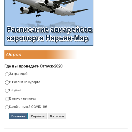
Опрос
Где вы проведете Отпуск-2020
За границей
В России на курорте
На даче
В отпуск не поеду
Какой отпуск? COVID-19!
Голосовать
Результаты
Все опросы