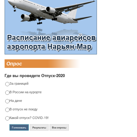
Опрос
Где вы проведете Отпуск-2020
За границей
В России на курорте
На даче
В отпуск не поеду
Какой отпуск? COVID-19!
Голосовать
Результаты
Все опросы