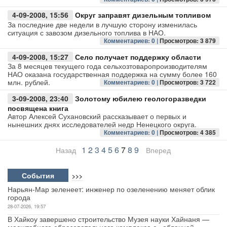
4-09-2008, 15:56
Округ заправят дизельным топливом
За последние две недели в лучшую сторону изменилась
ситуация с завозом дизельного топлива в НАО.
Комментариев: 0 |
Просмотров: 3 879
4-09-2008, 15:27
Село получает поддержку области
За 8 месяцев текущего года сельхозтоваропроизводителям
НАО оказана государственная поддержка на сумму более 160
млн. рублей.
Комментариев: 0 |
Просмотров: 3 722
3-09-2008, 23:40
Золотому юбилею геологоразведки
посвящена книга
Автор Алексей Сухановский рассказывает о первых и
нынешних днях исследователей недр Ненецкого округа.
Комментариев: 0 |
Просмотров: 4 385
1
2
3
4
5
6
7
8
9
Назад
Вперед
События
>>>
Нарьян-Мар зеленеет: инженер по озеленению меняет облик
города
28-07-2026, 19:57
В Хайкоу завершено строительство Музея науки Хайнаня —
масштабного образовательного комплекса с «облачной»