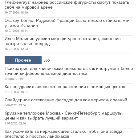
Глейхенгауз: наконец российские фигуристы смогут показать
себя на мировой арене
19-07-2026, 18:19
Экс-футболист Радимов: Франции было тяжело отбирать мяч
у такой Испании
15-07-2026, 15:54
Илья Малинин удивил мир фигурного катания, исполнив
четыре сальто подряд
15-07-2026, 12:33
Прочее
>>>
Психиатрия для клинических психологов как инструмент более
точной дифференциальной диагностики
Вчера, 01:10
Как поздравить человека на расстоянии с помощью цветов
31-07-2026, 18:01
Спайдерное остекление фасадов для коммерческих зданий
6-07-2026, 21:57
Круиз на теплоходе Москва - Санкт-Петербург: маршруты,
цены и как выбрать лучший вариант
1-07-2026, 23:01
Как ухаживать за нержавеющей сталью, чтобы она всегда
блестела: 5 простых лайфхаков