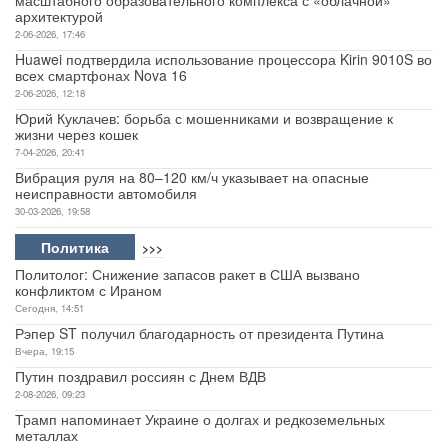
архитектурой
2-06-2026, 17:46
Huawei подтвердила использование процессора Kirin 9010S во
всех смартфонах Nova 16
2-06-2026, 12:18
Юрий Куклачев: борьба с мошенниками и возвращение к
жизни через кошек
7-04-2026, 20:41
Вибрация руля на 80–120 км/ч указывает на опасные
неисправности автомобиля
30-03-2026, 19:58
Политика
>>>
Политолог: Снижение запасов ракет в США вызвано
конфликтом с Ираном
Сегодня, 14:51
Рэпер ST получил благодарность от президента Путина
Вчера, 19:15
Путин поздравил россиян с Днем ВДВ
2-08-2026, 09:23
Трамп напоминает Украине о долгах и редкоземельных
металлах