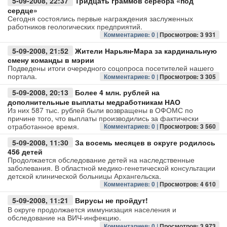
5-09-2008, 22:37
Тридцать граммов серебра «под
сердце»
Авто
Сегодня состоялись первые награждения заслуженных
работников геологических предприятий.
Комментариев: 0 |
Просмотров: 3 931
Спорт
5-09-2008, 21:52
Жители Нарьян-Мара за кардинальную
смену команды в мэрии
Контакты
Подведены итоги очередного соцопроса посетителей нашего
портала.
Комментариев: 0 |
Просмотров: 3 305
5-09-2008, 20:13
Более 4 млн. рублей на
дополнительные выплаты медработникам НАО
Из них 587 тыс. рублей были возвращены в ОФОМС по
причине того, что выплаты производились за фактически
отработанное время.
Комментариев: 0 |
Просмотров: 3 560
5-09-2008, 11:30
За восемь месяцев в округе родилось
456 детей
Продолжается обследование детей на наследственные
заболевания. В областной медико-генетической консультации
детской клинической больницы Архангельска.
Комментариев: 0 |
Просмотров: 4 610
5-09-2008, 11:21
Вирусы не пройдут!
В округе продолжается иммунизация населения и
обследование на ВИЧ-инфекцию.
Комментариев: 0 |
Просмотров: 3 973