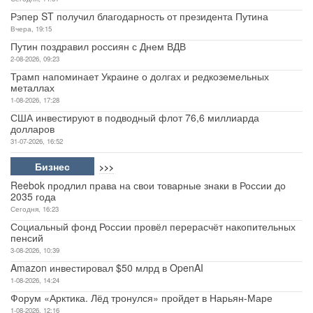
Рэпер ST получил благодарность от президента Путина
Вчера, 19:15
Путин поздравил россиян с Днем ВДВ
2-08-2026, 09:23
Трамп напоминает Украине о долгах и редкоземельных
металлах
1-08-2026, 17:28
США инвестируют в подводный флот 76,6 миллиарда
долларов
31-07-2026, 16:52
Бизнес
>>>
Reebok продлил права на свои товарные знаки в России до
2035 года
Сегодня, 16:23
Социальный фонд России провёл перерасчёт накопительных
пенсий
3-08-2026, 10:39
Amazon инвестировал $50 млрд в OpenAI
1-08-2026, 14:24
Форум «Арктика. Лёд тронулся» пройдет в Нарьян-Маре
1-08-2026, 12:16