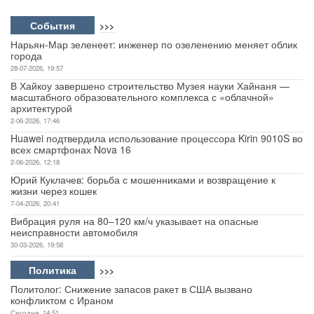
Авто
События
>>>
Нарьян-Мар зеленеет: инженер по озеленению меняет облик
города
Спорт
28-07-2026, 19:57
В Хайкоу завершено строительство Музея науки Хайнаня —
Контакты
масштабного образовательного комплекса с «облачной»
архитектурой
2-06-2026, 17:46
Huawei подтвердила использование процессора Kirin 9010S во
всех смартфонах Nova 16
2-06-2026, 12:18
Юрий Куклачев: борьба с мошенниками и возвращение к
жизни через кошек
7-04-2026, 20:41
Вибрация руля на 80–120 км/ч указывает на опасные
неисправности автомобиля
30-03-2026, 19:58
Политика
>>>
Политолог: Снижение запасов ракет в США вызвано
конфликтом с Ираном
Сегодня, 14:51