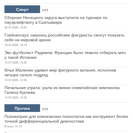
Спорт
>>>
Сборная Ненецкого округа выступила на турнире по
пауэрлифтингу в Сыктывкаре
30-07-2026, 19:50
Глейхенгауз: наконец российские фигуристы смогут показать
себя на мировой арене
19-07-2026, 18:19
Экс-футболист Радимов: Франции было тяжело отбирать мяч
у такой Испании
15-07-2026, 15:54
Илья Малинин удивил мир фигурного катания, исполнив
четыре сальто подряд
15-07-2026, 12:33
Печальная утрата: ушла из жизни олимпийская чемпионка
Галина Куклева
14-07-2026, 10:33
Прочее
>>>
Психиатрия для клинических психологов как инструмент более
точной дифференциальной диагностики
Вчера, 01:10