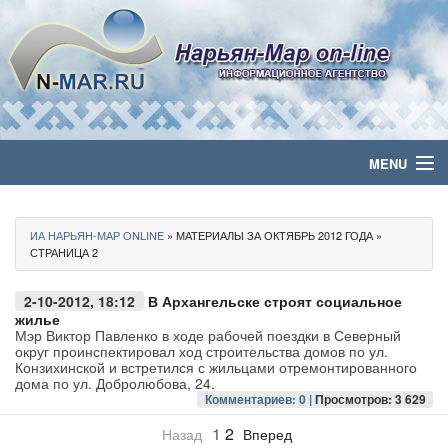
MENU
Главная
ИА НАРЬЯН-МАР ONLINE
» МАТЕРИАЛЫ ЗА ОКТЯБРЬ 2012 ГОДА »
Политика
СТРАНИЦА 2
Бизнес
2-10-2012, 18:12
В Архангельске строят социальное
жилье
Мэр Виктор Павленко в ходе рабочей поездки в Северный
Общество
округ проинспектировал ход строительства домов по ул.
Конзихинской и встретился с жильцами отремонтированного
дома по ул. Добролюбова, 24.
Культура
Комментариев: 0 |
Просмотров: 3 629
1
2
Назад
Вперед
Медиа