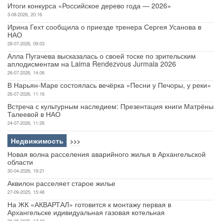
Итоги конкурса «Российское дерево года — 2026»
3-08-2026, 20:16
Ирина Гехт сообщила о приезде тренера Сергея Усанова в
НАО
28-07-2026, 09:03
Алла Пугачева высказалась о своей тоске по зрительским
аплодисментам на Laima Rendezvous Jurmala 2026
26-07-2026, 14:06
В Нарьян-Маре состоялась вечёрка «Песни у Печоры, у реки»
26-07-2026, 11:16
Встреча с культурным наследием: Презентация книги Матрёны
Талеевой в НАО
24-07-2026, 11:26
Недвижимость
>>>
Новая волна расселения аварийного жилья в Архангельской
области
30-04-2026, 19:21
Аквилон расселяет старое жилье
27-09-2025, 15:48
На ЖК «АКВАРТАЛ» готовится к монтажу первая в
Архангельске идивидуальная газовая котельная