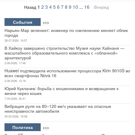
1
2
3
4
5
6
7
8
9
10
...
16
Назад
Вперед
События
>>>
Нарьян-Мар зеленеет: инженер по озеленению меняет облик
города
28-07-2026, 19:57
В Хайкоу завершено строительство Музея науки Хайнаня —
масштабного образовательного комплекса с «облачной»
архитектурой
2-06-2026, 17:46
Huawei подтвердила использование процессора Kirin 9010S во
всех смартфонах Nova 16
2-06-2026, 12:18
Юрий Куклачев: борьба с мошенниками и возвращение к
жизни через кошек
7-04-2026, 20:41
Вибрация руля на 80–120 км/ч указывает на опасные
неисправности автомобиля
30-03-2026, 19:58
Политика
>>>