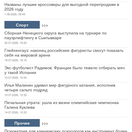
Названы лучшие кроссоверы для выгодной перепродажи в
2026 году
1-08-2026, 09:49
Спорт
>>>
Сборная Ненецкого округа выступила на турнире по
пауэрлифтингу в Сыктывкаре
30-07-2026, 19:50
Глейхенгауз: наконец российские фигуристы смогут показать
себя на мировой арене
19-07-2026, 18:19
Экс-футболист Радимов: Франции было тяжело отбирать мяч
у такой Испании
15-07-2026, 15:54
Илья Малинин удивил мир фигурного катания, исполнив
четыре сальто подряд
15-07-2026, 12:33
Печальная утрата: ушла из жизни олимпийская чемпионка
Галина Куклева
14-07-2026, 10:33
Прочее
>>>
Психиатрия для клинических психологов как инструмент более