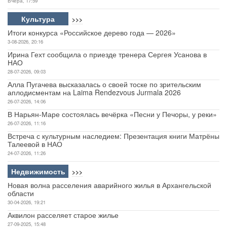
Вчера, 17:59
Культура
>>>
Итоги конкурса «Российское дерево года — 2026»
3-08-2026, 20:16
Ирина Гехт сообщила о приезде тренера Сергея Усанова в
НАО
28-07-2026, 09:03
Алла Пугачева высказалась о своей тоске по зрительским
аплодисментам на Laima Rendezvous Jurmala 2026
26-07-2026, 14:06
В Нарьян-Маре состоялась вечёрка «Песни у Печоры, у реки»
26-07-2026, 11:16
Встреча с культурным наследием: Презентация книги Матрёны
Талеевой в НАО
24-07-2026, 11:26
Недвижимость
>>>
Новая волна расселения аварийного жилья в Архангельской
области
30-04-2026, 19:21
Аквилон расселяет старое жилье
27-09-2025, 15:48