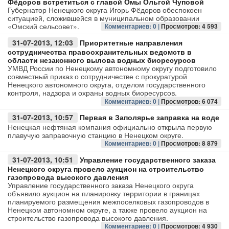
Фёдоров встретиться с главой Омы Ольгой Чуповой
Губернатор Ненецкого округа Игорь Фёдоров обеспокоен
ситуацией, сложившейся в муниципальном образовании
Авто
«Омский сельсовет».
Комментариев: 0 |
Просмотров: 4 593
Спорт
31-07-2013, 12:03
Приоритетные направления
сотрудничества правоохранительных ведомств в
области незаконного вылова водных биоресурсов
Контакты
УМВД России по Ненецкому автономному округу подготовило
совместный приказ о сотрудничестве с прокуратурой
Ненецкого автономного округа, отделом государственного
контроля, надзора и охраны водных биоресурсов.
Комментариев: 0 |
Просмотров: 6 074
31-07-2013, 10:57
Первая в Заполярье заправка на воде
Ненецкая нефтяная компания официально открыла первую
плавучую заправочную станцию в Ненецком округе.
Комментариев: 0 |
Просмотров: 8 879
31-07-2013, 10:51
Управление государственного заказа
Ненецкого округа провело аукцион на строительство
газопровода высокого давления
Управление государственного заказа Ненецкого округа
объявило аукцион на планировку территории в границах
планируемого размещения межпоселковых газопроводов в
Ненецком автономном округе, а также провело аукцион на
строительство газопровода высокого давления.
Комментариев: 0 |
Просмотров: 4 930