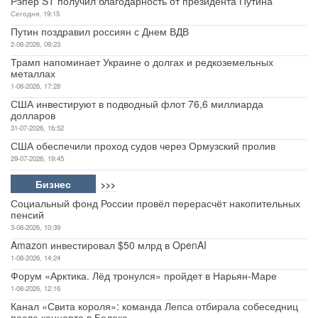
Рэпер ST получил благодарность от президента Путина
Сегодня, 19:15
Путин поздравил россиян с Днем ВДВ
2-08-2026, 09:23
Трамп напоминает Украине о долгах и редкоземельных
металлах
1-08-2026, 17:28
США инвестируют в подводный флот 76,6 миллиарда
долларов
31-07-2026, 16:52
США обеспечили проход судов через Ормузский пролив
29-07-2026, 19:45
Бизнес
>>>
Социальный фонд России провёл перерасчёт накопительных
пенсий
3-08-2026, 10:39
Amazon инвестировал $50 млрд в OpenAI
1-08-2026, 14:24
Форум «Арктика. Лёд тронулся» пройдет в Нарьян-Маре
1-08-2026, 12:16
Канал «Свита короля»: команда Лепса отбирала собеседниц
после концерта в Белеке