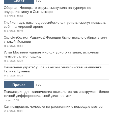
Спорт
>>>
Сборная Ненецкого округа выступила на турнире по
пауэрлифтингу в Сыктывкаре
30-07-2026, 19:50
Глейхенгауз: наконец российские фигуристы смогут показать
себя на мировой арене
19-07-2026, 18:19
Экс-футболист Радимов: Франции было тяжело отбирать мяч
у такой Испании
15-07-2026, 15:54
Илья Малинин удивил мир фигурного катания, исполнив
четыре сальто подряд
15-07-2026, 12:33
Печальная утрата: ушла из жизни олимпийская чемпионка
Галина Куклева
14-07-2026, 10:33
Прочее
>>>
Психиатрия для клинических психологов как инструмент более
точной дифференциальной диагностики
Вчера, 01:10
Как поздравить человека на расстоянии с помощью цветов
31-07-2026, 18:01