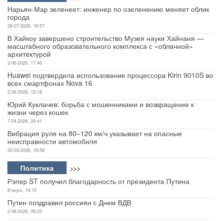
Нарьян-Мар зеленеет: инженер по озеленению меняет облик
города
Авто
28-07-2026, 19:57
В Хайкоу завершено строительство Музея науки Хайнаня —
Спорт
масштабного образовательного комплекса с «облачной»
архитектурой
Контакты
2-06-2026, 17:46
Huawei подтвердила использование процессора Kirin 9010S во
всех смартфонах Nova 16
2-06-2026, 12:18
Юрий Куклачев: борьба с мошенниками и возвращение к
жизни через кошек
7-04-2026, 20:41
Вибрация руля на 80–120 км/ч указывает на опасные
неисправности автомобиля
30-03-2026, 19:58
Политика
>>>
Рэпер ST получил благодарность от президента Путина
Вчера, 19:15
Путин поздравил россиян с Днем ВДВ
2-08-2026, 09:23