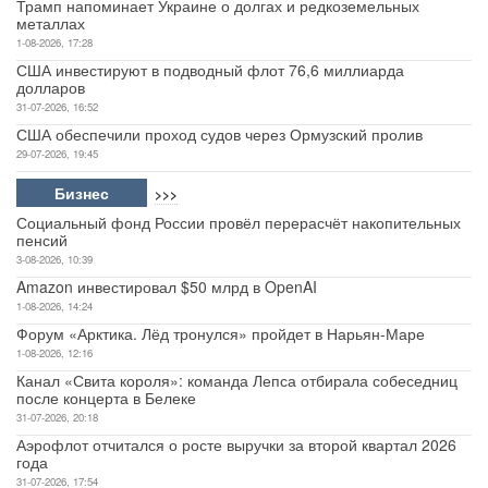
Трамп напоминает Украине о долгах и редкоземельных
металлах
1-08-2026, 17:28
США инвестируют в подводный флот 76,6 миллиарда
долларов
31-07-2026, 16:52
США обеспечили проход судов через Ормузский пролив
29-07-2026, 19:45
Бизнес
>>>
Социальный фонд России провёл перерасчёт накопительных
пенсий
3-08-2026, 10:39
Amazon инвестировал $50 млрд в OpenAI
1-08-2026, 14:24
Форум «Арктика. Лёд тронулся» пройдет в Нарьян-Маре
1-08-2026, 12:16
Канал «Свита короля»: команда Лепса отбирала собеседниц
после концерта в Белеке
31-07-2026, 20:18
Аэрофлот отчитался о росте выручки за второй квартал 2026
года
31-07-2026, 17:54