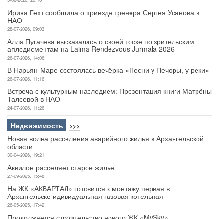
3-08-2026, 20:16
Ирина Гехт сообщила о приезде тренера Сергея Усанова в
НАО
28-07-2026, 09:03
Алла Пугачева высказалась о своей тоске по зрительским
аплодисментам на Laima Rendezvous Jurmala 2026
26-07-2026, 14:06
В Нарьян-Маре состоялась вечёрка «Песни у Печоры, у реки»
26-07-2026, 11:16
Встреча с культурным наследием: Презентация книги Матрёны
Талеевой в НАО
24-07-2026, 11:26
Недвижимость
>>>
Новая волна расселения аварийного жилья в Архангельской
области
30-04-2026, 19:21
Аквилон расселяет старое жилье
27-09-2025, 15:48
На ЖК «АКВАРТАЛ» готовится к монтажу первая в
Архангельске идивидуальная газовая котельная
26-05-2025, 17:42
Продолжается строительство нового ЖК «MySky»