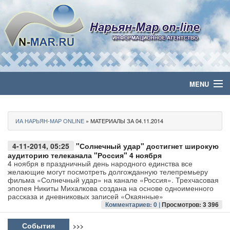
MENU
Главная
ИА НАРЬЯН-МАР ONLINE
» МАТЕРИАЛЫ ЗА 04.11.2014
Политика
4-11-2014, 05:25
"Солнечный удар" достигнет широкую
Бизнес
аудиторию телеканала "Россия" 4 ноября
4 ноября в праздничный день народного единства все
желающие могут посмотреть долгожданную телепремьеру
Общество
фильма «Солнечный удар» на канале «Россия». Трехчасовая
эпопея Никиты Михалкова создана на основе одноименного
рассказа и дневниковых записей «Окаянные»
Культура
Комментариев: 0 |
Просмотров: 3 396
Медиа
События
>>>