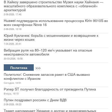
В Хайкоу завершено строительство Музея науки Хайнаня —
масштабного образовательного комплекса с «облачной»
архитектурой
2-06-2026, 17:46
Huawei подтвердила использование процессора Kirin 9010S во
всех смартфонах Nova 16
2-06-2026, 12:18
Юрий Куклачев: борьба с мошенниками и возвращение к
жизни через кошек
7-04-2026, 20:41
Вибрация руля на 80–120 км/ч указывает на опасные
неисправности автомобиля
30-03-2026, 19:58
Политика
>>>
Политолог: Снижение запасов ракет в США вызвано
конфликтом с Ираном
Сегодня, 14:51
Рэпер ST получил благодарность от президента Путина
Вчера, 19:15
Путин поздравил россиян с Днем ВДВ
2-08-2026, 09:23
Трамп напоминает Украине о долгах и редкоземельных