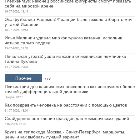
Глейхенгауз: наконец российские фигуристы смогут показать
себя на мировой арене
19-07-2026, 18:19
Экс-футболист Радимов: Франции было тяжело отбирать мяч
у такой Испании
15-07-2026, 15:54
Илья Малинин удивил мир фигурного катания, исполнив
четыре сальто подряд
15-07-2026, 12:33
Печальная утрата: ушла из жизни олимпийская чемпионка
Галина Куклева
14-07-2026, 10:33
Прочее
>>>
Психиатрия для клинических психологов как инструмент более
точной дифференциальной диагностики
Вчера, 01:10
Как поздравить человека на расстоянии с помощью цветов
31-07-2026, 18:01
Спайдерное остекление фасадов для коммерческих зданий
6-07-2026, 21:57
Круиз на теплоходе Москва - Санкт-Петербург: маршруты,
цены и как выбрать лучший вариант