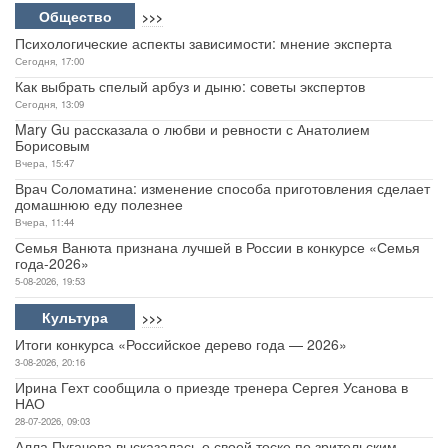
Общество
>>>
Психологические аспекты зависимости: мнение эксперта
Сегодня, 17:00
Как выбрать спелый арбуз и дыню: советы экспертов
Сегодня, 13:09
Mary Gu рассказала о любви и ревности с Анатолием
Борисовым
Вчера, 15:47
Врач Соломатина: изменение способа приготовления сделает
домашнюю еду полезнее
Вчера, 11:44
Семья Ванюта признана лучшей в России в конкурсе «Семья
года-2026»
5-08-2026, 19:53
Культура
>>>
Итоги конкурса «Российское дерево года — 2026»
3-08-2026, 20:16
Ирина Гехт сообщила о приезде тренера Сергея Усанова в
НАО
28-07-2026, 09:03
Алла Пугачева высказалась о своей тоске по зрительским