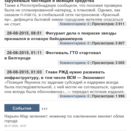
зарубежные чистящие и моющие средства
Также в Роспотребнадзоре сообщили, что похожая проверка
была не спланированной наперед, а плановой. Однако, как
Авто
сказали n-mar.ru, в глобальной сети гастрономов «Красный
яр», дефицита бытовой химии городским жителям опасаться
не стоит.
Спорт
Комментариев: 0 |
Просмотров: 3 911
28-08-2015, 08:51
Фигурант дела о покраске звезды
Контакты
признался в оговоре бейсджамперов
Комментариев: 0 |
Просмотров: 5 807
28-08-2015, 01:11
Фестиваль ГТО стартовал
в Белгороде
Комментариев: 0 |
Просмотров: 3 005
28-08-2015, 01:03
Главе РЖД нужно развивать
инфраструктуру, в том числе ВСМ — Экономист
«Позиция Якунина по задачам субсидий и издержек всегда
была последовательной, с ней могли не соглашаться, однако
она всегда была обоснованна», — передал источник издания.
Комментариев: 0 |
Просмотров: 1 996
События
>>>
Нарьян-Мар зеленеет: инженер по озеленению меняет облик
города
28-07-2026, 19:57