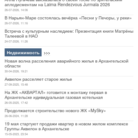
аплодисментам на Laima Rendezvous Jurmala 2026
26-07-2026, 14:06
В Нарьян-Маре состоялась вечёрка «Песни у Печоры, у реки»
26-07-2026, 11:16
Встреча с культурным наследием: Презентация книги Матрёны
Талеевой в НАО
24-07-2026, 11:26
Недвижимость
>>>
Новая волна расселения аварийного жилья в Архангельской
области
30-04-2026, 19:21
Аквилон расселяет старое жилье
27-09-2025, 15:48
На ЖК «АКВАРТАЛ» готовится к монтажу первая в
Архангельске идивидуальная газовая котельная
26-05-2025, 17:42
Продолжается строительство нового ЖК «MySky»
26-06-2024, 11:28
19 мая стартуют продажи квартир в новом жилом комплексе
Группы Аквилон в Архангельске
15-05-2023, 23:54