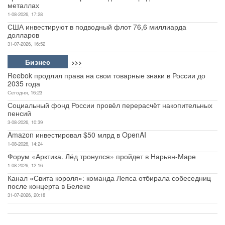
металлах
1-08-2026, 17:28
США инвестируют в подводный флот 76,6 миллиарда
долларов
31-07-2026, 16:52
Бизнес
>>>
Reebok продлил права на свои товарные знаки в России до
2035 года
Сегодня, 16:23
Социальный фонд России провёл перерасчёт накопительных
пенсий
3-08-2026, 10:39
Amazon инвестировал $50 млрд в OpenAI
1-08-2026, 14:24
Форум «Арктика. Лёд тронулся» пройдет в Нарьян-Маре
1-08-2026, 12:16
Канал «Свита короля»: команда Лепса отбирала собеседниц
после концерта в Белеке
31-07-2026, 20:18