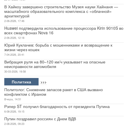
В Хайкоу завершено строительство Музея науки Хайнаня —
масштабного образовательного комплекса с «облачной»
архитектурой
2-06-2026, 17:46
Huawei подтвердила использование процессора Kirin 9010S во
всех смартфонах Nova 16
2-06-2026, 12:18
Юрий Куклачев: борьба с мошенниками и возвращение к
жизни через кошек
7-04-2026, 20:41
Вибрация руля на 80–120 км/ч указывает на опасные
неисправности автомобиля
30-03-2026, 19:58
Политика
>>>
Политолог: Снижение запасов ракет в США вызвано
конфликтом с Ираном
Вчера, 14:51
Рэпер ST получил благодарность от президента Путина
6-08-2026, 19:15
Путин поздравил россиян с Днем ВДВ
2-08-2026, 09:23