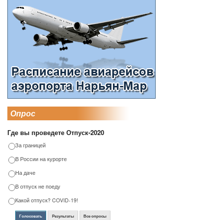
Опрос
Где вы проведете Отпуск-2020
За границей
В России на курорте
На даче
В отпуск не поеду
Какой отпуск? COVID-19!
Голосовать
Результаты
Все опросы