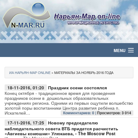
MENU
Главная
ИА НАРЬЯН-МАР ONLINE
» МАТЕРИАЛЫ ЗА НОЯБРЬ 2016 ГОДА
Политика
18-11-2016, 01:20
Праздник осени состоялся
Бизнес
Конец октября - традиционное время для проведения
праздников осени в дошкольных образовательных
учреждениях региона. Одними из первых ощутили волшебство
Общество
золотой поры воспитанники Центра развития ребёнка п.
Искателей…
Комментариев: 0 |
Просмотров: 3 014
Культура
17-11-2016, 17:25
Новому председателю
наблюдательного совета ВТБ придется расчистить
«Авгиевы конюшни» Улюкаева, - The Moscow Post
Медиа