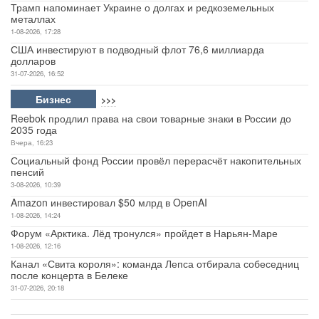
Трамп напоминает Украине о долгах и редкоземельных
металлах
1-08-2026, 17:28
США инвестируют в подводный флот 76,6 миллиарда
долларов
31-07-2026, 16:52
Бизнес
>>>
Reebok продлил права на свои товарные знаки в России до
2035 года
Вчера, 16:23
Социальный фонд России провёл перерасчёт накопительных
пенсий
3-08-2026, 10:39
Amazon инвестировал $50 млрд в OpenAI
1-08-2026, 14:24
Форум «Арктика. Лёд тронулся» пройдет в Нарьян-Маре
1-08-2026, 12:16
Канал «Свита короля»: команда Лепса отбирала собеседниц
после концерта в Белеке
31-07-2026, 20:18