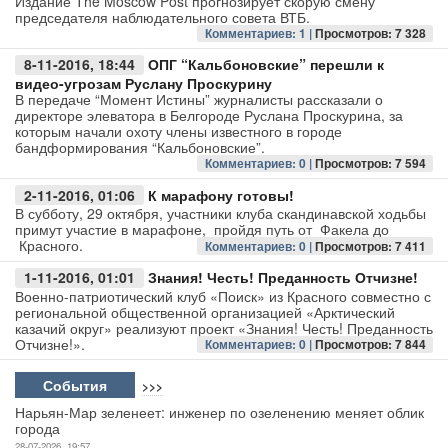
Издание The Moscow Post прогнозирует скорую смену
председателя наблюдательного совета ВТБ.
Комментариев: 1 |
Просмотров: 7 328
Авто
8-11-2016, 18:44
ОПГ “Кальбоновские” перешли к
Спорт
видео-угрозам Руслану Проскурину
В передаче “Момент Истины” журналисты рассказали о
директоре элеватора в Белгороде Руслана Проскурина, за
Контакты
которым начали охоту члены известного в городе
бандформирования “Кальбоновские”.
Комментариев: 0 |
Просмотров: 7 594
2-11-2016, 01:06
К марафону готовы!
В субботу, 29 октября, участники клуба скандинавской ходьбы
примут участие в марафоне, пройдя путь от Факела до
Красного.
Комментариев: 0 |
Просмотров: 7 411
1-11-2016, 01:01
Знания! Честь! Преданность Отчизне!
Военно-патриотический клуб «Поиск» из Красного совместно с
региональной общественной организацией «Арктический
казачий округ» реализуют проект «Знания! Честь! Преданность
Отчизне!».
Комментариев: 0 |
Просмотров: 7 844
События
>>>
Нарьян-Мар зеленеет: инженер по озеленению меняет облик
города
28-07-2026, 19:57