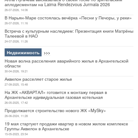
аплодисментам на Laima Rendezvous Jurmala 2026
26-07-2026, 14:06
В Нарьян-Маре состоялась вечёрка «Песни у Печоры, у реки»
26-07-2026, 11:16
Встреча с культурным наследием: Презентация книги Матрёны
Талеевой в НАО
24-07-2026, 11:26
Недвижимость
>>>
Новая волна расселения аварийного жилья в Архангельской
области
30-04-2026, 19:21
Аквилон расселяет старое жилье
27-09-2025, 15:48
На ЖК «АКВАРТАЛ» готовится к монтажу первая в
Архангельске идивидуальная газовая котельная
26-05-2025, 17:42
Продолжается строительство нового ЖК «MySky»
26-06-2024, 11:28
19 мая стартуют продажи квартир в новом жилом комплексе
Группы Аквилон в Архангельске
15-05-2023, 23:54