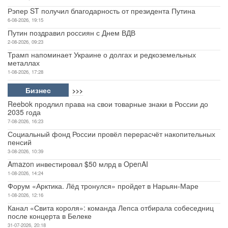
Рэпер ST получил благодарность от президента Путина
6-08-2026, 19:15
Путин поздравил россиян с Днем ВДВ
2-08-2026, 09:23
Трамп напоминает Украине о долгах и редкоземельных
металлах
1-08-2026, 17:28
Бизнес
>>>
Reebok продлил права на свои товарные знаки в России до
2035 года
7-08-2026, 16:23
Социальный фонд России провёл перерасчёт накопительных
пенсий
3-08-2026, 10:39
Amazon инвестировал $50 млрд в OpenAI
1-08-2026, 14:24
Форум «Арктика. Лёд тронулся» пройдет в Нарьян-Маре
1-08-2026, 12:16
Канал «Свита короля»: команда Лепса отбирала собеседниц
после концерта в Белеке
31-07-2026, 20:18