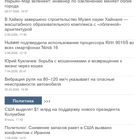
Нарьян-Мар зеленеет: инженер по озеленению меняет облик
города
Авто
28-07-2026, 19:57
В Хайкоу завершено строительство Музея науки Хайнаня —
масштабного образовательного комплекса с «облачной»
Спорт
архитектурой
2-06-2026, 17:46
Контакты
Huawei подтвердила использование процессора Kirin 9010S во
всех смартфонах Nova 16
2-06-2026, 12:18
Юрий Куклачев: борьба с мошенниками и возвращение к
жизни через кошек
7-04-2026, 20:41
Вибрация руля на 80–120 км/ч указывает на опасные
неисправности автомобиля
30-03-2026, 19:58
Политика
>>>
США выделят $1 млрд на поддержку нового президента
Колумбии
Вчера, 11:42
Политолог: Снижение запасов ракет в США вызвано
конфликтом с Ираном
7-08-2026, 14:51