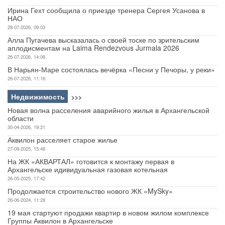
Ирина Гехт сообщила о приезде тренера Сергея Усанова в
НАО
28-07-2026, 09:03
Алла Пугачева высказалась о своей тоске по зрительским
аплодисментам на Laima Rendezvous Jurmala 2026
26-07-2026, 14:06
В Нарьян-Маре состоялась вечёрка «Песни у Печоры, у реки»
26-07-2026, 11:16
Недвижимость
>>>
Новая волна расселения аварийного жилья в Архангельской
области
30-04-2026, 19:21
Аквилон расселяет старое жилье
27-09-2025, 15:48
На ЖК «АКВАРТАЛ» готовится к монтажу первая в
Архангельске идивидуальная газовая котельная
26-05-2025, 17:42
Продолжается строительство нового ЖК «MySky»
26-06-2024, 11:28
19 мая стартуют продажи квартир в новом жилом комплексе
Группы Аквилон в Архангельске