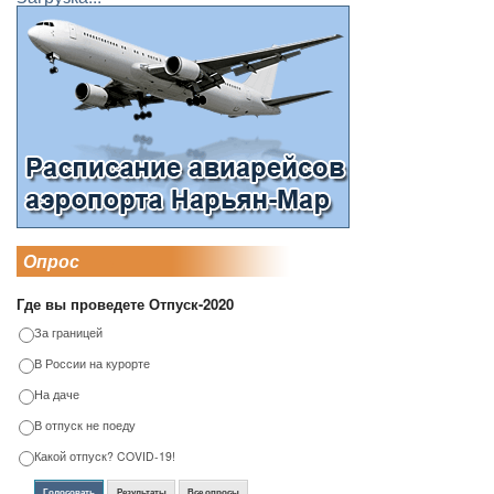
Опрос
Где вы проведете Отпуск-2020
За границей
В России на курорте
На даче
В отпуск не поеду
Какой отпуск? COVID-19!
Голосовать
Результаты
Все опросы