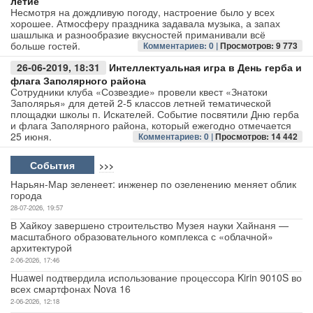
летие
Несмотря на дождливую погоду, настроение было у всех
хорошее. Атмосферу праздника задавала музыка, а запах
Авто
шашлыка и разнообразие вкусностей приманивали всё
больше гостей.
Комментариев: 0 |
Просмотров: 9 773
Спорт
26-06-2019, 18:31
Интеллектуальная игра в День герба и
флага Заполярного района
Контакты
Сотрудники клуба «Созвездие» провели квест «Знатоки
Заполярья» для детей 2-5 классов летней тематической
площадки школы п. Искателей. Событие посвятили Дню герба
и флага Заполярного района, который ежегодно отмечается
25 июня.
Комментариев: 0 |
Просмотров: 14 442
События
>>>
Нарьян-Мар зеленеет: инженер по озеленению меняет облик
города
28-07-2026, 19:57
В Хайкоу завершено строительство Музея науки Хайнаня —
масштабного образовательного комплекса с «облачной»
архитектурой
2-06-2026, 17:46
Huawei подтвердила использование процессора Kirin 9010S во
всех смартфонах Nova 16
2-06-2026, 12:18