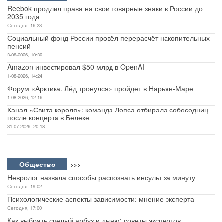
Reebok продлил права на свои товарные знаки в России до
2035 года
Сегодня, 16:23
Социальный фонд России провёл перерасчёт накопительных
пенсий
3-08-2026, 10:39
Amazon инвестировал $50 млрд в OpenAI
1-08-2026, 14:24
Форум «Арктика. Лёд тронулся» пройдет в Нарьян-Маре
1-08-2026, 12:16
Канал «Свита короля»: команда Лепса отбирала собеседниц
после концерта в Белеке
31-07-2026, 20:18
Общество
>>>
Невролог назвала способы распознать инсульт за минуту
Сегодня, 19:02
Психологические аспекты зависимости: мнение эксперта
Сегодня, 17:00
Как выбрать спелый арбуз и дыню: советы экспертов