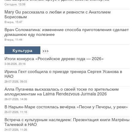
Сегодня, 13:09
Mary Gu рассказала о любви и ревности с Анатолием
Борисовым
Вчера, 15:47
Врач Соломатина: изменение способа приготовления сделает
домашнюю еду полезнее
Вчера, 11:44
Культура
>>>
Итоги конкурса «Российское дерево года — 2026»
3-08-2026, 20:16
Ирина Гехт сообщила о приезде тренера Сергея Усанова в
НАО
28-07-2026, 09:03
Алла Пугачева высказалась о своей тоске по зрительским
аплодисментам на Laima Rendezvous Jurmala 2026
26-07-2026, 14:06
В Нарьян-Маре состоялась вечёрка «Песни у Печоры, у реки»
26-07-2026, 11:16
Встреча с культурным наследием: Презентация книги Матрёны
Талеевой в НАО
24-07-2026, 11:26