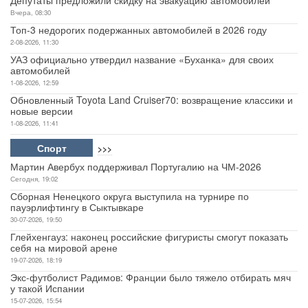
Депутаты предложили скидку на эвакуацию автомобилей
Вчера, 08:30
Топ-3 недорогих подержанных автомобилей в 2026 году
2-08-2026, 11:30
УАЗ официально утвердил название «Буханка» для своих
автомобилей
1-08-2026, 12:59
Обновленный Toyota Land Cruiser70: возвращение классики и
новые версии
1-08-2026, 11:41
Спорт
>>>
Мартин Авербух поддерживал Португалию на ЧМ-2026
Сегодня, 19:02
Сборная Ненецкого округа выступила на турнире по
пауэрлифтингу в Сыктывкаре
30-07-2026, 19:50
Глейхенгауз: наконец российские фигуристы смогут показать
себя на мировой арене
19-07-2026, 18:19
Экс-футболист Радимов: Франции было тяжело отбирать мяч
у такой Испании
15-07-2026, 15:54