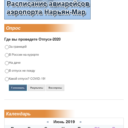
Опрос
Где вы проведете Отпуск-2020
За границей
В России на курорте
На даче
В отпуск не поеду
Какой отпуск? COVID-19!
Голосовать
Результаты
Все опросы
Календарь
«
Июнь 2019
»