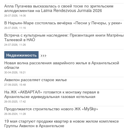
Алла Пугачева высказалась о своей тоске по зрительским
аплодисментам на Laima Rendezvous Jurmala 2026
26-07-2026, 14:06
В Нарьян-Маре состоялась вечёрка «Песни у Печоры, у реки»
26-07-2026, 11:16
Встреча с культурным наследием: Презентация книги Матрёны
Талеевой в НАО
24-07-2026, 11:26
Недвижимость
>>>
Новая волна расселения аварийного жилья в Архангельской
области
30-04-2026, 19:21
Аквилон расселяет старое жилье
27-09-2025, 15:48
На ЖК «АКВАРТАЛ» готовится к монтажу первая в
Архангельске идивидуальная газовая котельная
26-05-2025, 17:42
Продолжается строительство нового ЖК «MySky»
26-06-2024, 11:28
19 мая стартуют продажи квартир в новом жилом комплексе
Группы Аквилон в Архангельске