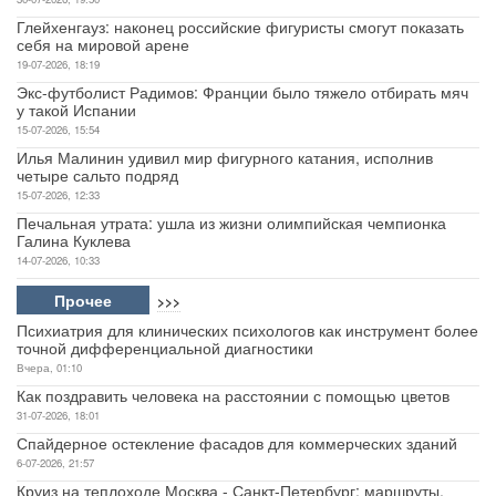
Глейхенгауз: наконец российские фигуристы смогут показать
себя на мировой арене
19-07-2026, 18:19
Экс-футболист Радимов: Франции было тяжело отбирать мяч
у такой Испании
15-07-2026, 15:54
Илья Малинин удивил мир фигурного катания, исполнив
четыре сальто подряд
15-07-2026, 12:33
Печальная утрата: ушла из жизни олимпийская чемпионка
Галина Куклева
14-07-2026, 10:33
Прочее
>>>
Психиатрия для клинических психологов как инструмент более
точной дифференциальной диагностики
Вчера, 01:10
Как поздравить человека на расстоянии с помощью цветов
31-07-2026, 18:01
Спайдерное остекление фасадов для коммерческих зданий
6-07-2026, 21:57
Круиз на теплоходе Москва - Санкт-Петербург: маршруты,