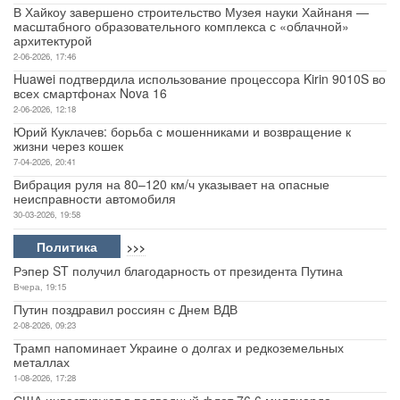
В Хайкоу завершено строительство Музея науки Хайнаня —
масштабного образовательного комплекса с «облачной»
Авто
архитектурой
2-06-2026, 17:46
Спорт
Huawei подтвердила использование процессора Kirin 9010S во
всех смартфонах Nova 16
2-06-2026, 12:18
Контакты
Юрий Куклачев: борьба с мошенниками и возвращение к
жизни через кошек
7-04-2026, 20:41
Вибрация руля на 80–120 км/ч указывает на опасные
неисправности автомобиля
30-03-2026, 19:58
Политика
>>>
Рэпер ST получил благодарность от президента Путина
Вчера, 19:15
Путин поздравил россиян с Днем ВДВ
2-08-2026, 09:23
Трамп напоминает Украине о долгах и редкоземельных
металлах
1-08-2026, 17:28