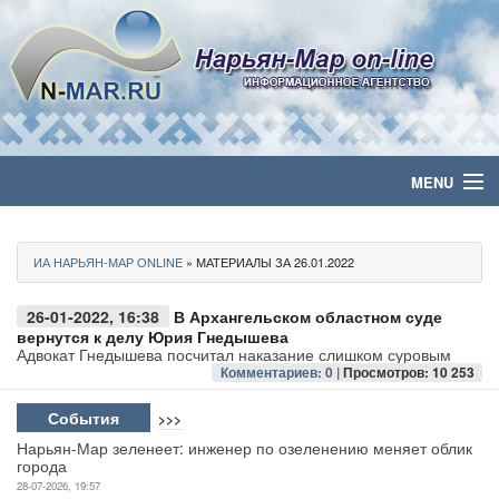
MENU
Главная
ИА НАРЬЯН-МАР ONLINE
» МАТЕРИАЛЫ ЗА 26.01.2022
Политика
26-01-2022, 16:38
В Архангельском областном суде
Бизнес
вернутся к делу Юрия Гнедышева
Адвокат Гнедышева посчитал наказание слишком суровым
Комментариев: 0 |
Просмотров: 10 253
Общество
События
>>>
Культура
Нарьян-Мар зеленеет: инженер по озеленению меняет облик
города
Медиа
28-07-2026, 19:57