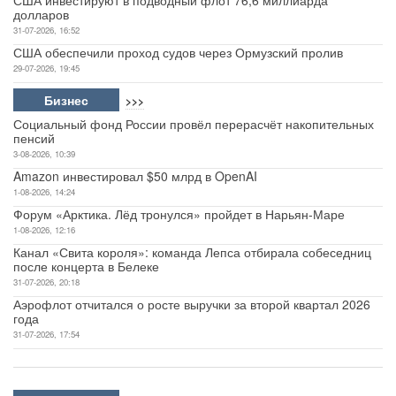
США инвестируют в подводный флот 76,6 миллиарда
долларов
31-07-2026, 16:52
США обеспечили проход судов через Ормузский пролив
29-07-2026, 19:45
Бизнес
>>>
Социальный фонд России провёл перерасчёт накопительных
пенсий
3-08-2026, 10:39
Amazon инвестировал $50 млрд в OpenAI
1-08-2026, 14:24
Форум «Арктика. Лёд тронулся» пройдет в Нарьян-Маре
1-08-2026, 12:16
Канал «Свита короля»: команда Лепса отбирала собеседниц
после концерта в Белеке
31-07-2026, 20:18
Аэрофлот отчитался о росте выручки за второй квартал 2026
года
31-07-2026, 17:54