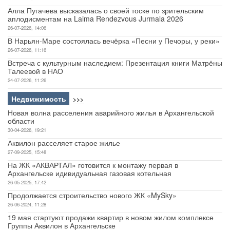
Алла Пугачева высказалась о своей тоске по зрительским
аплодисментам на Laima Rendezvous Jurmala 2026
26-07-2026, 14:06
В Нарьян-Маре состоялась вечёрка «Песни у Печоры, у реки»
26-07-2026, 11:16
Встреча с культурным наследием: Презентация книги Матрёны
Талеевой в НАО
24-07-2026, 11:26
Недвижимость
>>>
Новая волна расселения аварийного жилья в Архангельской
области
30-04-2026, 19:21
Аквилон расселяет старое жилье
27-09-2025, 15:48
На ЖК «АКВАРТАЛ» готовится к монтажу первая в
Архангельске идивидуальная газовая котельная
26-05-2025, 17:42
Продолжается строительство нового ЖК «MySky»
26-06-2024, 11:28
19 мая стартуют продажи квартир в новом жилом комплексе
Группы Аквилон в Архангельске