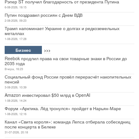
Рэпер ST получил благодарность от президента Путина
6-08-2026, 19:15
Путин поздравил россиян с Днем ВДВ
2-08-2026, 09:23
Трамп напоминает Украине о долгах и редкоземельных
металлах
1-08-2026, 17:28
Бизнес
>>>
Reebok продлил права на свои товарные знаки в России до
2035 года
Вчера, 16:23
Социальный фонд России провёл перерасчёт накопительных
пенсий
3-08-2026, 10:39
Amazon инвестировал $50 млрд в OpenAI
1-08-2026, 14:24
Форум «Арктика. Лёд тронулся» пройдет в Нарьян-Маре
1-08-2026, 12:16
Канал «Свита короля»: команда Лепса отбирала собеседниц
после концерта в Белеке
31-07-2026, 20:18