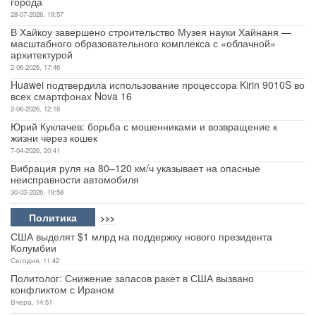
города
28-07-2026, 19:57
Авто
В Хайкоу завершено строительство Музея науки Хайнаня —
масштабного образовательного комплекса с «облачной»
архитектурой
Спорт
2-06-2026, 17:46
Huawei подтвердила использование процессора Kirin 9010S во
Контакты
всех смартфонах Nova 16
2-06-2026, 12:18
Юрий Куклачев: борьба с мошенниками и возвращение к
жизни через кошек
7-04-2026, 20:41
Вибрация руля на 80–120 км/ч указывает на опасные
неисправности автомобиля
30-03-2026, 19:58
Политика
>>>
США выделят $1 млрд на поддержку нового президента
Колумбии
Сегодня, 11:42
Политолог: Снижение запасов ракет в США вызвано
конфликтом с Ираном
Вчера, 14:51