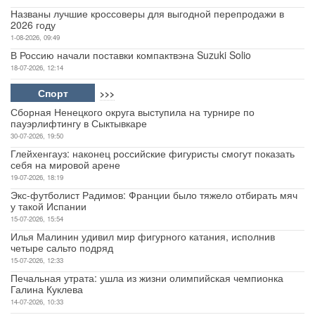
Названы лучшие кроссоверы для выгодной перепродажи в
2026 году
1-08-2026, 09:49
В Россию начали поставки компактвэна Suzuki Solio
18-07-2026, 12:14
Спорт
>>>
Сборная Ненецкого округа выступила на турнире по
пауэрлифтингу в Сыктывкаре
30-07-2026, 19:50
Глейхенгауз: наконец российские фигуристы смогут показать
себя на мировой арене
19-07-2026, 18:19
Экс-футболист Радимов: Франции было тяжело отбирать мяч
у такой Испании
15-07-2026, 15:54
Илья Малинин удивил мир фигурного катания, исполнив
четыре сальто подряд
15-07-2026, 12:33
Печальная утрата: ушла из жизни олимпийская чемпионка
Галина Куклева
14-07-2026, 10:33