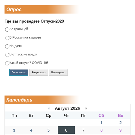
Опрос
Где вы проведете Отпуск-2020
За границей
В России на курорте
На даче
В отпуск не поеду
Какой отпуск? COVID-19!
Голосовать
Результаты
Все опросы
Календарь
«
Август 2026 »
Пн
Вт
Ср
Чт
Пт
Сб
Вс
1
2
3
4
5
6
7
8
9