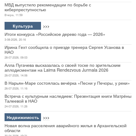
МВД выпустило рекомендации по борьбе с
киберпреступностью
Вчера, 11:59
Культура
>>>
Итоги конкурса «Российское дерево года — 2026»
3-08-2026, 20:16
Ирина Гехт сообщила о приезде тренера Сергея Усанова в
НАО
28-07-2026, 09:03
Алла Пугачева высказалась о своей тоске по зрительским
аплодисментам на Laima Rendezvous Jurmala 2026
26-07-2026, 14:06
В Нарьян-Маре состоялась вечёрка «Песни у Печоры, у реки»
26-07-2026, 11:16
Встреча с культурным наследием: Презентация книги Матрёны
Талеевой в НАО
24-07-2026, 11:26
Недвижимость
>>>
Новая волна расселения аварийного жилья в Архангельской
области
30-04-2026, 19:21