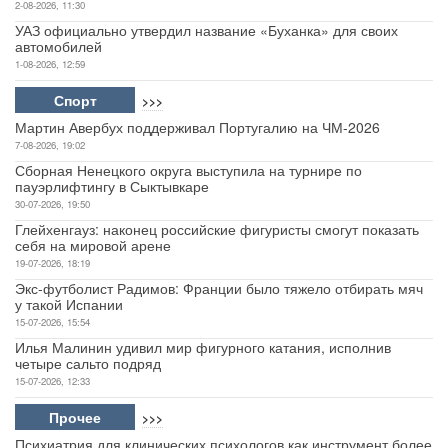
2-08-2026, 11:30
УАЗ официально утвердил название «Буханка» для своих
автомобилей
1-08-2026, 12:59
Спорт
>>>
Мартин Авербух поддерживал Португалию на ЧМ-2026
7-08-2026, 19:02
Сборная Ненецкого округа выступила на турнире по
пауэрлифтингу в Сыктывкаре
30-07-2026, 19:50
Глейхенгауз: наконец российские фигуристы смогут показать
себя на мировой арене
19-07-2026, 18:19
Экс-футболист Радимов: Франции было тяжело отбирать мяч
у такой Испании
15-07-2026, 15:54
Илья Малинин удивил мир фигурного катания, исполнив
четыре сальто подряд
15-07-2026, 12:33
Прочее
>>>
Психиатрия для клинических психологов как инструмент более