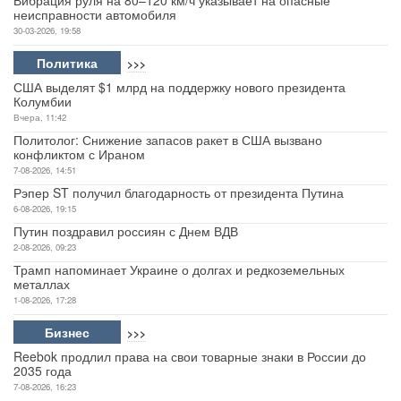
Вибрация руля на 80–120 км/ч указывает на опасные
неисправности автомобиля
30-03-2026, 19:58
Политика
>>>
США выделят $1 млрд на поддержку нового президента
Колумбии
Вчера, 11:42
Политолог: Снижение запасов ракет в США вызвано
конфликтом с Ираном
7-08-2026, 14:51
Рэпер ST получил благодарность от президента Путина
6-08-2026, 19:15
Путин поздравил россиян с Днем ВДВ
2-08-2026, 09:23
Трамп напоминает Украине о долгах и редкоземельных
металлах
1-08-2026, 17:28
Бизнес
>>>
Reebok продлил права на свои товарные знаки в России до
2035 года
7-08-2026, 16:23