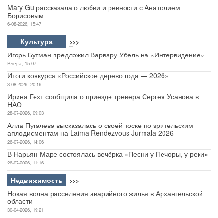
Mary Gu рассказала о любви и ревности с Анатолием
Борисовым
6-08-2026, 15:47
Культура
>>>
Игорь Бутман предложил Варвару Убель на «Интервидение»
Вчера, 15:07
Итоги конкурса «Российское дерево года — 2026»
3-08-2026, 20:16
Ирина Гехт сообщила о приезде тренера Сергея Усанова в
НАО
28-07-2026, 09:03
Алла Пугачева высказалась о своей тоске по зрительским
аплодисментам на Laima Rendezvous Jurmala 2026
26-07-2026, 14:06
В Нарьян-Маре состоялась вечёрка «Песни у Печоры, у реки»
26-07-2026, 11:16
Недвижимость
>>>
Новая волна расселения аварийного жилья в Архангельской
области
30-04-2026, 19:21