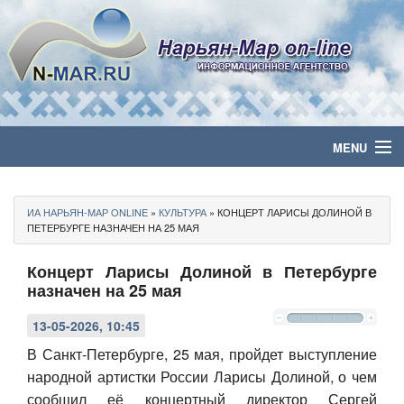
MENU
Главная
ИА НАРЬЯН-МАР ONLINE
»
КУЛЬТУРА
» КОНЦЕРТ ЛАРИСЫ ДОЛИНОЙ В
Политика
ПЕТЕРБУРГЕ НАЗНАЧЕН НА 25 МАЯ
Концерт Ларисы Долиной в Петербурге
Бизнес
назначен на 25 мая
Общество
13-05-2026, 10:45
Культура
В Санкт-Петербурге, 25 мая, пройдет выступление
народной артистки России Ларисы
Долин
ой, о чем
Медиа
сообщил её концертный директор Сергей