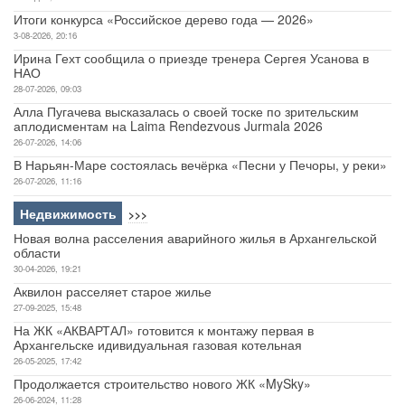
Итоги конкурса «Российское дерево года — 2026»
3-08-2026, 20:16
Ирина Гехт сообщила о приезде тренера Сергея Усанова в
НАО
28-07-2026, 09:03
Алла Пугачева высказалась о своей тоске по зрительским
аплодисментам на Laima Rendezvous Jurmala 2026
26-07-2026, 14:06
В Нарьян-Маре состоялась вечёрка «Песни у Печоры, у реки»
26-07-2026, 11:16
Недвижимость
>>>
Новая волна расселения аварийного жилья в Архангельской
области
30-04-2026, 19:21
Аквилон расселяет старое жилье
27-09-2025, 15:48
На ЖК «АКВАРТАЛ» готовится к монтажу первая в
Архангельске идивидуальная газовая котельная
26-05-2025, 17:42
Продолжается строительство нового ЖК «MySky»
26-06-2024, 11:28