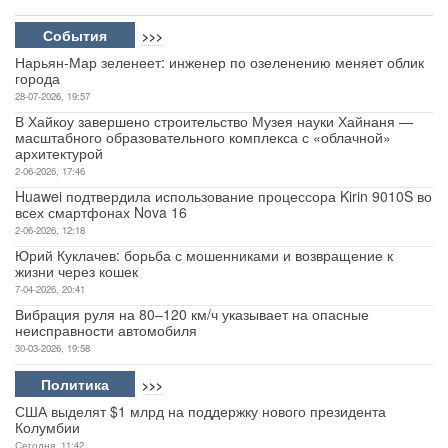
События
>>>
Нарьян-Мар зеленеет: инженер по озеленению меняет облик
города
28-07-2026, 19:57
В Хайкоу завершено строительство Музея науки Хайнаня —
масштабного образовательного комплекса с «облачной»
архитектурой
2-06-2026, 17:46
Huawei подтвердила использование процессора Kirin 9010S во
всех смартфонах Nova 16
2-06-2026, 12:18
Юрий Куклачев: борьба с мошенниками и возвращение к
жизни через кошек
7-04-2026, 20:41
Вибрация руля на 80–120 км/ч указывает на опасные
неисправности автомобиля
30-03-2026, 19:58
Политика
>>>
США выделят $1 млрд на поддержку нового президента
Колумбии
Сегодня, 11:42