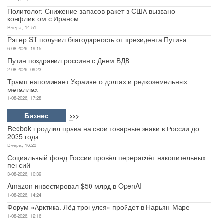
Политолог: Снижение запасов ракет в США вызвано
конфликтом с Ираном
Вчера, 14:51
Рэпер ST получил благодарность от президента Путина
6-08-2026, 19:15
Путин поздравил россиян с Днем ВДВ
2-08-2026, 09:23
Трамп напоминает Украине о долгах и редкоземельных
металлах
1-08-2026, 17:28
Бизнес
>>>
Reebok продлил права на свои товарные знаки в России до
2035 года
Вчера, 16:23
Социальный фонд России провёл перерасчёт накопительных
пенсий
3-08-2026, 10:39
Amazon инвестировал $50 млрд в OpenAI
1-08-2026, 14:24
Форум «Арктика. Лёд тронулся» пройдет в Нарьян-Маре
1-08-2026, 12:16