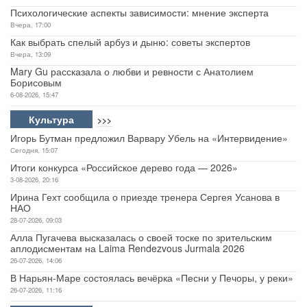
Психологические аспекты зависимости: мнение эксперта
Вчера, 17:00
Как выбрать спелый арбуз и дыню: советы экспертов
Вчера, 13:09
Mary Gu рассказала о любви и ревности с Анатолием
Борисовым
6-08-2026, 15:47
Культура
>>>
Игорь Бутман предложил Варвару Убель на «Интервидение»
Сегодня, 15:07
Итоги конкурса «Российское дерево года — 2026»
3-08-2026, 20:16
Ирина Гехт сообщила о приезде тренера Сергея Усанова в
НАО
28-07-2026, 09:03
Алла Пугачева высказалась о своей тоске по зрительским
аплодисментам на Laima Rendezvous Jurmala 2026
26-07-2026, 14:06
В Нарьян-Маре состоялась вечёрка «Песни у Печоры, у реки»
26-07-2026, 11:16