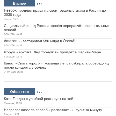
Бизнес
>>>
Reebok продлил права на свои товарные знаки в России до
2035 года
Вчера, 16:23
Социальный фонд России провёл перерасчёт накопительных
пенсий
3-08-2026, 10:39
Amazon инвестировал $50 млрд в OpenAI
1-08-2026, 14:24
Форум «Арктика. Лёд тронулся» пройдет в Нарьян-Маре
1-08-2026, 12:16
Канал «Свита короля»: команда Лепса отбирала собеседниц
после концерта в Белеке
31-07-2026, 20:18
Общество
>>>
Катя Гордон с улыбкой реагирует на хейт
Сегодня, 18:39
Невролог назвала способы распознать инсульт за минуту
Вчера, 19:02