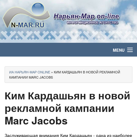
MENU
Главная
ИА НАРЬЯН-МАР ONLINE
» КИМ КАРДАШЬЯН В НОВОЙ РЕКЛАМНОЙ
Политика
КАМПАНИИ MARC JACOBS
Ким Кардашьян в новой
Бизнес
рекламной кампании
Общество
Marc Jacobs
Культура
Медиа
Заслуживающая внимания Ким Кардашьян - одна из наиболее