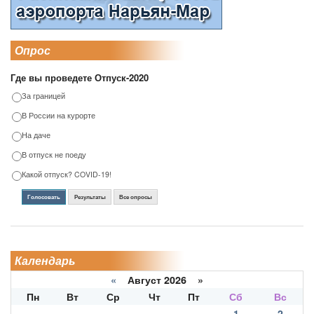
Опрос
Где вы проведете Отпуск-2020
За границей
В России на курорте
На даче
В отпуск не поеду
Какой отпуск? COVID-19!
Голосовать
Результаты
Все опросы
Календарь
«
Август 2026 »
Пн
Вт
Ср
Чт
Пт
Сб
Вс
1
2