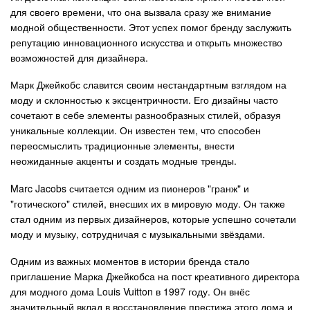
для своего времени, что она вызвала сразу же внимание
модной общественности. Этот успех помог бренду заслужить
репутацию инновационного искусства и открыть множество
возможностей для дизайнера.
Марк Джейкобс славится своим нестандартным взглядом на
моду и склонностью к эксцентричности. Его дизайны часто
сочетают в себе элементы разнообразных стилей, образуя
уникальные коллекции. Он известен тем, что способен
переосмыслить традиционные элементы, внести
неожиданные акценты и создать модные тренды.
Marc Jacobs считается одним из пионеров "гранж" и
"готического" стилей, внесших их в мировую моду. Он также
стал одним из первых дизайнеров, которые успешно сочетали
моду и музыку, сотрудничая с музыкальными звёздами.
Одним из важных моментов в истории бренда стало
приглашение Марка Джейкобса на пост креативного директора
для модного дома Louis Vuitton в 1997 году. Он внёс
значительный вклад в восстановление престижа этого дома и