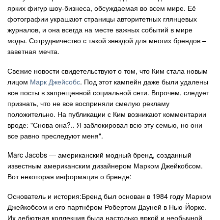
ярких фигур шоу-бизнеса, обсуждаемая во всем мире. Её
Авто
фотографии украшают страницы авторитетных глянцевых
журналов, и она всегда на месте важных событий в мире
Спорт
моды. Сотрудничество с такой звездой для многих брендов –
заветная мечта.
Контакты
Свежие новости свидетельствуют о том, что Ким стала новым
лицом
Марк Джейсобс
. Под этот кампейн даже были удалены
все посты в запрещенной социальной сети. Впрочем, следует
признать, что не все восприняли смелую рекламу
положительно. На публикации с Ким возникают комментарии
вроде: "Снова она?.. Я заблокировал всю эту семью, но они
все равно преследуют меня".
Marc Jacobs — американский модный бренд, созданный
известным американским дизайнером Марком Джейкобсом.
Вот некоторая информация о бренде:
Основатель и история:Бренд был основан в 1984 году Марком
Джейкобсом и его партнёром Робертом Дауней в Нью-Йорке.
Их дебютная коллекция была настолько яркой и необычной