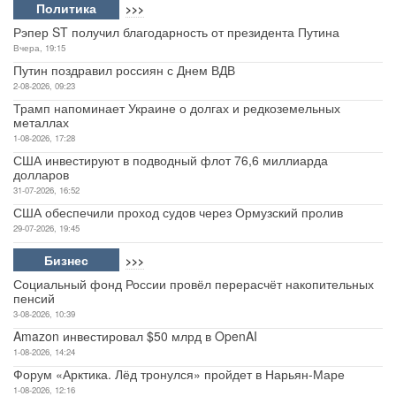
Политика
>>>
Рэпер ST получил благодарность от президента Путина
Вчера, 19:15
Путин поздравил россиян с Днем ВДВ
2-08-2026, 09:23
Трамп напоминает Украине о долгах и редкоземельных
металлах
1-08-2026, 17:28
США инвестируют в подводный флот 76,6 миллиарда
долларов
31-07-2026, 16:52
США обеспечили проход судов через Ормузский пролив
29-07-2026, 19:45
Бизнес
>>>
Социальный фонд России провёл перерасчёт накопительных
пенсий
3-08-2026, 10:39
Amazon инвестировал $50 млрд в OpenAI
1-08-2026, 14:24
Форум «Арктика. Лёд тронулся» пройдет в Нарьян-Маре
1-08-2026, 12:16