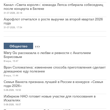
Канал «Свита короля»: команда Лепса отбирала собеседниц
после концерта в Белеке
31-07-2026, 20:18
Аэрофлот отчитался о росте выручки за второй квартал 2026
года
31-07-2026, 17:54
Общество
>>>
Mary Gu рассказала о любви и ревности с Анатолием
Борисовым
Вчера, 15:47
Врач Соломатина: изменение способа приготовления сделает
домашнюю еду полезнее
Вчера, 11:44
Семья Ванюта признана лучшей в России в конкурсе «Семья
года-2026»
5-08-2026, 19:53
Избирком НАО готовит новые участки для голосования в
Искателях
5-08-2026, 18:07