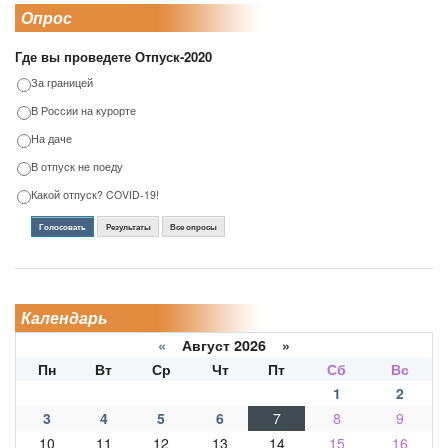
Опрос
Где вы проведете Отпуск-2020
За границей
В России на курорте
На даче
В отпуск не поеду
Какой отпуск? COVID-19!
Голосовать
Результаты
Все опросы
Календарь
«
Август 2026 »
Пн
Вт
Ср
Чт
Пт
Сб
Вс
1
2
3
4
5
6
7
8
9
10
11
12
13
14
15
16