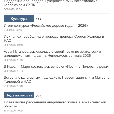
Поддержка оленеводов: Губернатор НАО встретилась с
коллективом СХПК
5-08-2026, 17:59
Культура
>>>
Итоги конкурса «Российское дерево года — 2026»
3-08-2026, 20:16
Ирина Гехт сообщила о приезде тренера Сергея Усанова в
НАО
28-07-2026, 09:03
Алла Пугачева высказалась о своей тоске по зрительским
аплодисментам на Laima Rendezvous Jurmala 2026
26-07-2026, 14:06
В Нарьян-Маре состоялась вечёрка «Песни у Печоры, у реки»
26-07-2026, 11:16
Встреча с культурным наследием: Презентация книги Матрёны
Талеевой в НАО
24-07-2026, 11:26
Недвижимость
>>>
Новая волна расселения аварийного жилья в Архангельской
области
30-04-2026, 19:21