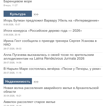
Баренцевом море
Вчера, 11:27
Культура
>>>
Игорь Бутман предложил Варвару Убель на «Интервидение»
8-08-2026, 15:07
Итоги конкурса «Российское дерево года — 2026»
3-08-2026, 20:16
Ирина Гехт сообщила о приезде тренера Сергея Усанова в
НАО
28-07-2026, 09:03
Алла Пугачева высказалась о своей тоске по зрительским
аплодисментам на Laima Rendezvous Jurmala 2026
26-07-2026, 14:06
В Нарьян-Маре состоялась вечёрка «Песни у Печоры, у реки»
26-07-2026, 11:16
Недвижимость
>>>
Новая волна расселения аварийного жилья в Архангельской
области
30-04-2026, 19:21
Аквилон расселяет старое жилье
27-09-2025, 15:48