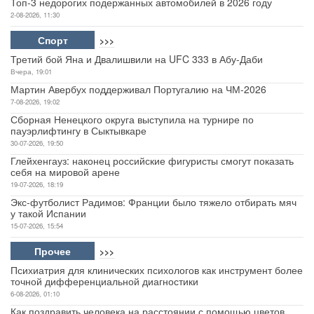
Топ-3 недорогих подержанных автомобилей в 2026 году
2-08-2026, 11:30
Спорт
>>>
Третий бой Яна и Двалишвили на UFC 333 в Абу-Даби
Вчера, 19:01
Мартин Авербух поддерживал Португалию на ЧМ-2026
7-08-2026, 19:02
Сборная Ненецкого округа выступила на турнире по
пауэрлифтингу в Сыктывкаре
30-07-2026, 19:50
Глейхенгауз: наконец российские фигуристы смогут показать
себя на мировой арене
19-07-2026, 18:19
Экс-футболист Радимов: Франции было тяжело отбирать мяч
у такой Испании
15-07-2026, 15:54
Прочее
>>>
Психиатрия для клинических психологов как инструмент более
точной дифференциальной диагностики
6-08-2026, 01:10
Как поздравить человека на расстоянии с помощью цветов