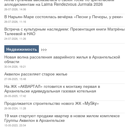
аплодисментам на Laima Rendezvous Jurmala 2026
26-07-2026, 14:06
В Нарьян-Маре состоялась вечёрка «Песни у Печоры, у реки»
26-07-2026, 11:16
Встреча с культурным наследием: Презентация книги Матрёны
Талеевой в НАО
24-07-2026, 11:26
Недвижимость
>>>
Новая волна расселения аварийного жилья в Архангельской
области
30-04-2026, 19:21
Аквилон расселяет старое жилье
27-09-2025, 15:48
На ЖК «АКВАРТАЛ» готовится к монтажу первая в
Архангельске идивидуальная газовая котельная
26-05-2025, 17:42
Продолжается строительство нового ЖК «MySky»
26-06-2024, 11:28
19 мая стартуют продажи квартир в новом жилом комплексе
Группы Аквилон в Архангельске
15-05-2023, 23:54