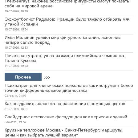
Глейхенгауз: наконец российские фигуристы смогут показать
себя на мировой арене
19-07-2026, 18:19
Экс-футболист Радимов: Франции было тяжело отбирать мяч
у такой Испании
15-07-2026, 15:54
Илья Малинин удивил мир фигурного катания, исполнив
четыре сальто подряд
15-07-2026, 12:33
Печальная утрата: ушла из жизни олимпийская чемпионка
Галина Куклева
14-07-2026, 10:33
Прочее
>>>
Психиатрия для клинических психологов как инструмент более
точной дифференциальной диагностики
Сегодня, 01:10
Как поздравить человека на расстоянии с помощью цветов
31-07-2026, 18:01
Спайдерное остекление фасадов для коммерческих зданий
6-07-2026, 21:57
Круиз на теплоходе Москва - Санкт-Петербург: маршруты,
цены и как выбрать лучший вариант