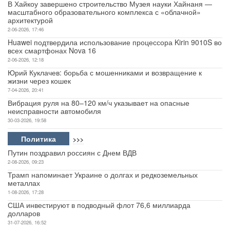
В Хайкоу завершено строительство Музея науки Хайнаня —
масштабного образовательного комплекса с «облачной»
архитектурой
2-06-2026, 17:46
Huawei подтвердила использование процессора Kirin 9010S во
всех смартфонах Nova 16
2-06-2026, 12:18
Юрий Куклачев: борьба с мошенниками и возвращение к
жизни через кошек
7-04-2026, 20:41
Вибрация руля на 80–120 км/ч указывает на опасные
неисправности автомобиля
30-03-2026, 19:58
Политика
>>>
Путин поздравил россиян с Днем ВДВ
2-08-2026, 09:23
Трамп напоминает Украине о долгах и редкоземельных
металлах
1-08-2026, 17:28
США инвестируют в подводный флот 76,6 миллиарда
долларов
31-07-2026, 16:52