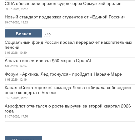
США обеспечили проход судов через Ормузский пролив
29-07-2026, 19:45
Новый стандарт поддержки студентов от «Единой России»
29-07-2026, 19:21
Бизнес
>>>
Социальный фонд России провёл перерасчёт накопительных
пенсий
3-08-2026, 10:39
Amazon инвестировал $50 млрд в OpenAI
1-08-2026, 14:24
Форум «Арктика. Лёд тронулся» пройдет в Нарьян-Маре
1-08-2026, 12:16
Канал «Свита короля»: команда Лепса отбирала собеседниц
после концерта в Белеке
31-07-2026, 20:18
Аэрофлот отчитался о росте выручки за второй квартал 2026
года
31-07-2026, 17:54
Общество