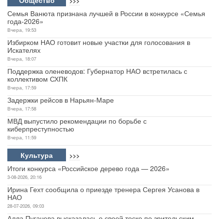
>>>
Семья Ванюта признана лучшей в России в конкурсе «Семья
года-2026»
Вчера, 19:53
Избирком НАО готовит новые участки для голосования в
Искателях
Вчера, 18:07
Поддержка оленеводов: Губернатор НАО встретилась с
коллективом СХПК
Вчера, 17:59
Задержки рейсов в Нарьян-Маре
Вчера, 17:58
МВД выпустило рекомендации по борьбе с
киберпреступностью
Вчера, 11:59
Культура
>>>
Итоги конкурса «Российское дерево года — 2026»
3-08-2026, 20:16
Ирина Гехт сообщила о приезде тренера Сергея Усанова в
НАО
28-07-2026, 09:03
Алла Пугачева высказалась о своей тоске по зрительским