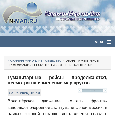
MENU
Главная
ИА НАРЬЯН-МАР ONLINE
»
ОБЩЕСТВО
» ГУМАНИТАРНЫЕ РЕЙСЫ
Политика
ПРОДОЛЖАЮТСЯ, НЕСМОТРЯ НА ИЗМЕНЕНИЕ МАРШРУТОВ
Гуманитарные рейсы продолжаются,
Бизнес
несмотря на изменение маршрутов
Общество
25-05-2026, 16:50
Культура
Волонтёрское движение «Ангелы фронта»
завершает очередной этап гуманитарной миссии, в
Медиа
рамках которой помощь доставляется сразу в