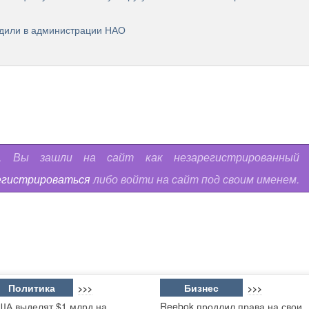
дили в администрации НАО
ь, Вы зашли на сайт как незарегистрированный
егистрироваться
либо войти на сайт под своим именем.
Политика
Бизнес
>>>
>>>
ША выделят $1 млрд на
Reebok продлил права на свои