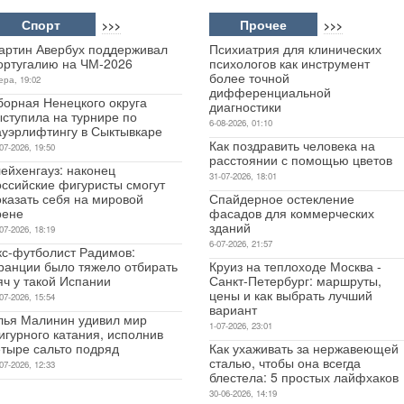
Спорт
Прочее
>>>
>>>
артин Авербух поддерживал
Психиатрия для клинических
ортугалию на ЧМ-2026
психологов как инструмент
более точной
ера, 19:02
дифференциальной
борная Ненецкого округа
диагностики
ыступила на турнире по
6-08-2026, 01:10
ауэрлифтингу в Сыктывкаре
Как поздравить человека на
07-2026, 19:50
расстоянии с помощью цветов
ейхенгауз: наконец
31-07-2026, 18:01
оссийские фигуристы смогут
оказать себя на мировой
Спайдерное остекление
рене
фасадов для коммерческих
зданий
07-2026, 18:19
6-07-2026, 21:57
кс-футболист Радимов:
ранции было тяжело отбирать
Круиз на теплоходе Москва -
яч у такой Испании
Санкт-Петербург: маршруты,
цены и как выбрать лучший
07-2026, 15:54
вариант
лья Малинин удивил мир
1-07-2026, 23:01
игурного катания, исполнив
етыре сальто подряд
Как ухаживать за нержавеющей
сталью, чтобы она всегда
07-2026, 12:33
блестела: 5 простых лайфхаков
30-06-2026, 14:19