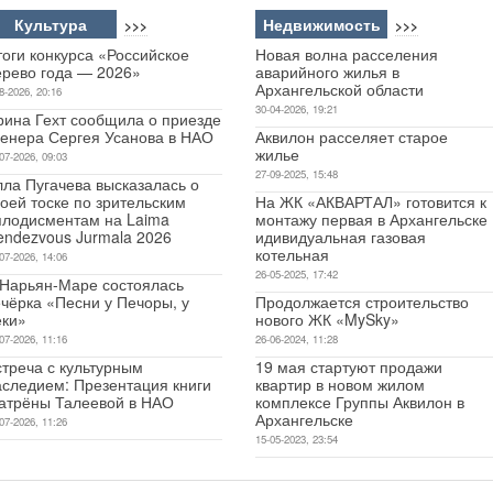
Культура
Недвижимость
>>>
>>>
оги конкурса «Российское
Новая волна расселения
ерево года — 2026»
аварийного жилья в
Архангельской области
8-2026, 20:16
30-04-2026, 19:21
рина Гехт сообщила о приезде
ренера Сергея Усанова в НАО
Аквилон расселяет старое
жилье
07-2026, 09:03
27-09-2025, 15:48
лла Пугачева высказалась о
оей тоске по зрительским
На ЖК «АКВАРТАЛ» готовится к
плодисментам на Laima
монтажу первая в Архангельске
endezvous Jurmala 2026
идивидуальная газовая
котельная
07-2026, 14:06
26-05-2025, 17:42
 Нарьян-Маре состоялась
чёрка «Песни у Печоры, у
Продолжается строительство
еки»
нового ЖК «MySky»
07-2026, 11:16
26-06-2024, 11:28
стреча с культурным
19 мая стартуют продажи
аследием: Презентация книги
квартир в новом жилом
атрёны Талеевой в НАО
комплексе Группы Аквилон в
Архангельске
07-2026, 11:26
15-05-2023, 23:54