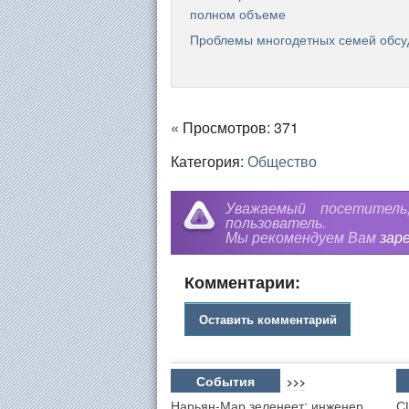
полном объеме
Проблемы многодетных семей обсу
«
Просмотров: 371
Категория:
Общество
Уважаемый посетител
пользователь.
Мы рекомендуем Вам
зар
Комментарии:
Оставить комментарий
События
>>>
Нарьян-Мар зеленеет: инженер
С