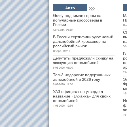
Авто
>>>
Geely поднимает цены на
М
популярные кроссоверы в
П
России
Вч
Сегодня, 06:35
С
В России сертифицируют новый
в
дальнобойный кроссовер на
п
российский рынок
30-
Вчера, 06:44
Гл
Депутаты предложили скидку на
р
эвакуацию автомобилей
п
а
6-08-2026, 08:30
19-
Топ-3 недорогих подержанных
автомобилей в 2026 году
Э
Ф
2-08-2026, 11:30
м
УАЗ официально утвердил
15-
название «Буханка» для своих
автомобилей
И
ф
1-08-2026, 12:59
ч
15-