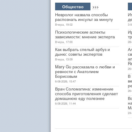
Общество
>>>
Невролог назвала способы
Ит
распознать инсульт за минуту
д
Вчера, 19:02
3-0
Психологические аспекты
И
зависимости: мнение эксперта
т
Вчера, 17:00
28-
Как выбрать спелый арбуз и
А
дыню: советы экспертов
св
а
Вчера, 13:09
R
Mary Gu рассказала о любви и
26-
ревности с Анатолием
Борисовым
В
ве
6-08-2026, 15:47
р
Врач Соломатина: изменение
26-
способа приготовления сделает
домашнюю еду полезнее
В
н
6-08-2026, 11:44
М
24-