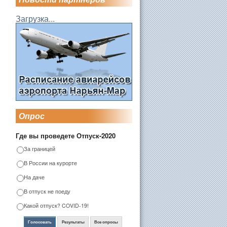
Загрузка...
Опрос
Где вы проведете Отпуск-2020
За границей
В России на курорте
На даче
В отпуск не поеду
Какой отпуск? COVID-19!
Голосовать
Результаты
Все опросы