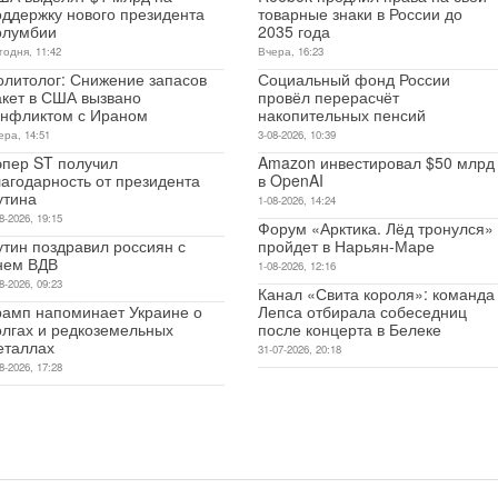
оддержку нового президента
товарные знаки в России до
олумбии
2035 года
годня, 11:42
Вчера, 16:23
олитолог: Снижение запасов
Социальный фонд России
акет в США вызвано
провёл перерасчёт
онфликтом с Ираном
накопительных пенсий
ера, 14:51
3-08-2026, 10:39
эпер ST получил
Amazon инвестировал $50 млрд
лагодарность от президента
в OpenAI
утина
1-08-2026, 14:24
8-2026, 19:15
Форум «Арктика. Лёд тронулся»
утин поздравил россиян с
пройдет в Нарьян-Маре
нем ВДВ
1-08-2026, 12:16
8-2026, 09:23
Канал «Свита короля»: команда
рамп напоминает Украине о
Лепса отбирала собеседниц
олгах и редкоземельных
после концерта в Белеке
еталлах
31-07-2026, 20:18
8-2026, 17:28