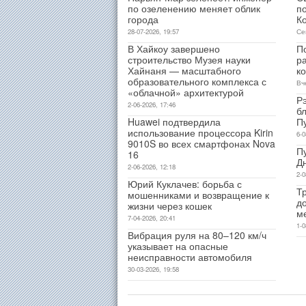
по озеленению меняет облик
п
города
К
28-07-2026, 19:57
Се
В Хайкоу завершено
П
строительство Музея науки
р
Хайнаня — масштабного
к
образовательного комплекса с
Вч
«облачной» архитектурой
Р
2-06-2026, 17:46
б
Huawei подтвердила
П
использование процессора Kirin
6-0
9010S во всех смартфонах Nova
П
16
Д
2-06-2026, 12:18
2-0
Юрий Куклачев: борьба с
Т
мошенниками и возвращение к
д
жизни через кошек
м
7-04-2026, 20:41
1-0
Вибрация руля на 80–120 км/ч
указывает на опасные
неисправности автомобиля
30-03-2026, 19:58