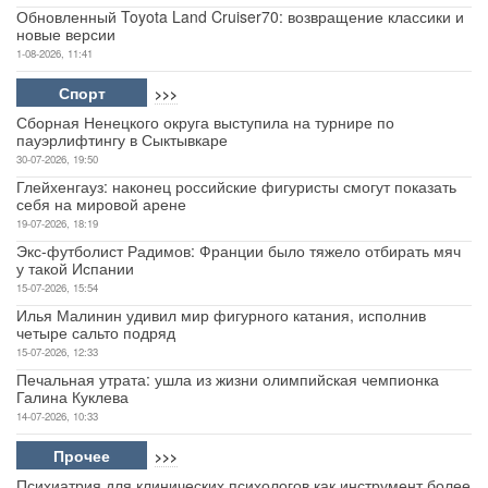
Обновленный Toyota Land Cruiser70: возвращение классики и
новые версии
1-08-2026, 11:41
Спорт
>>>
Сборная Ненецкого округа выступила на турнире по
пауэрлифтингу в Сыктывкаре
30-07-2026, 19:50
Глейхенгауз: наконец российские фигуристы смогут показать
себя на мировой арене
19-07-2026, 18:19
Экс-футболист Радимов: Франции было тяжело отбирать мяч
у такой Испании
15-07-2026, 15:54
Илья Малинин удивил мир фигурного катания, исполнив
четыре сальто подряд
15-07-2026, 12:33
Печальная утрата: ушла из жизни олимпийская чемпионка
Галина Куклева
14-07-2026, 10:33
Прочее
>>>
Психиатрия для клинических психологов как инструмент более