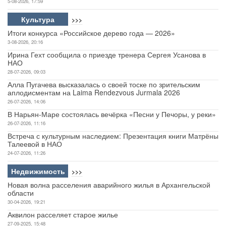
5-08-2026, 17:59
Культура
>>>
Итоги конкурса «Российское дерево года — 2026»
3-08-2026, 20:16
Ирина Гехт сообщила о приезде тренера Сергея Усанова в
НАО
28-07-2026, 09:03
Алла Пугачева высказалась о своей тоске по зрительским
аплодисментам на Laima Rendezvous Jurmala 2026
26-07-2026, 14:06
В Нарьян-Маре состоялась вечёрка «Песни у Печоры, у реки»
26-07-2026, 11:16
Встреча с культурным наследием: Презентация книги Матрёны
Талеевой в НАО
24-07-2026, 11:26
Недвижимость
>>>
Новая волна расселения аварийного жилья в Архангельской
области
30-04-2026, 19:21
Аквилон расселяет старое жилье
27-09-2025, 15:48