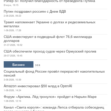
Рэпер ST получил благодарность от президента Путина
Вчера, 19:15
Путин поздравил россиян с Днем ВДВ
2-08-2026, 09:23
Трамп напоминает Украине о долгах и редкоземельных
металлах
1-08-2026, 17:28
США инвестируют в подводный флот 76,6 миллиарда
долларов
31-07-2026, 16:52
США обеспечили проход судов через Ормузский пролив
29-07-2026, 19:45
Бизнес
>>>
Социальный фонд России провёл перерасчёт накопительных
пенсий
3-08-2026, 10:39
Amazon инвестировал $50 млрд в OpenAI
1-08-2026, 14:24
Форум «Арктика. Лёд тронулся» пройдет в Нарьян-Маре
1-08-2026, 12:16
Канал «Свита короля»: команда Лепса отбирала собеседниц
после концерта в Белеке