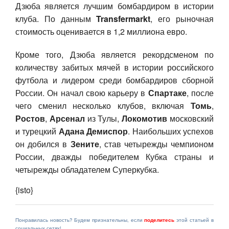
Дзюба является лучшим бомбардиром в истории
клуба. По данным
Transfermarkt
, его рыночная
стоимость оценивается в 1,2 миллиона евро.
Кроме того, Дзюба является рекордсменом по
количеству забитых мячей в истории российского
футбола и лидером среди бомбардиров сборной
России. Он начал свою карьеру в
Спартаке
, после
чего сменил несколько клубов, включая
Томь
,
Ростов
,
Арсенал
из Тулы,
Локомотив
московский
и турецкий
Адана Демиспор
. Наибольших успехов
он добился в
Зените
, став четырежды чемпионом
России, дважды победителем Кубка страны и
четырежды обладателем Суперкубка.
{isto}
Понравилась новость? Будем признательны, если
поделитесь
этой статьей в
социальных сетях!