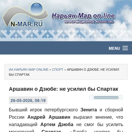
MENU
Главная
ИА НАРЬЯН-МАР ONLINE
»
СПОРТ
» АРШАВИН О ДЗЮБЕ: НЕ УСИЛИЛ
Политика
БЫ СПАРТАК
Аршавин о Дзюбе: не усилил бы Спартак
Бизнес
26-05-2026, 08:19
Общество
Бывший игрок петербургского
Зенита
и сборной
Культура
России
Андрей Аршавин
выразил мнение, что
нападающий
Артем Дзюба
не смог бы усилить
Медиа
московский
Спартак
. «Дзюба усилил бы