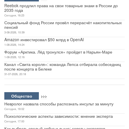
Reebok продлил права на свои товарные знаки в России до
2035 года
Сегодня, 16:23
Социальный фонд России провёл перерасчёт накопительных
пенсий
3-08-2026, 10:39
Amazon инвестировал $50 млрд в OpenAI
1-08-2026, 14:24
Форум «Арктика. Лёд тронулся» пройдет в Нарьян-Маре
1-08-2026, 12:16
Канал «Свита короля»: команда Лепса отбирала собеседниц
после концерта в Белеке
31-07-2026, 20:18
Общество
>>>
Невролог назвала способы распознать инсульт за минуту
Сегодня, 19:02
Психологические аспекты зависимости: мнение эксперта
Сегодня, 17:00
Как выбрать спелый арбуз и дыню: советы экспертов