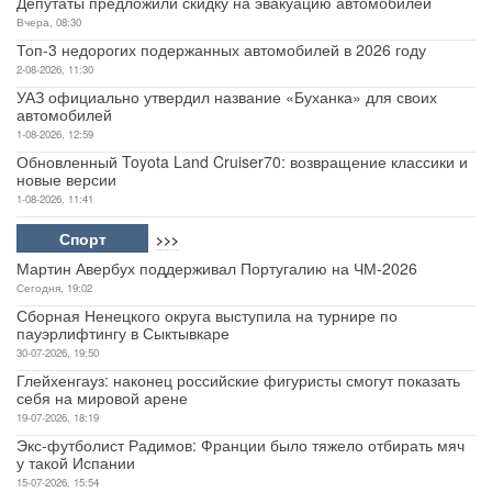
Депутаты предложили скидку на эвакуацию автомобилей
Вчера, 08:30
Топ-3 недорогих подержанных автомобилей в 2026 году
2-08-2026, 11:30
УАЗ официально утвердил название «Буханка» для своих
автомобилей
1-08-2026, 12:59
Обновленный Toyota Land Cruiser70: возвращение классики и
новые версии
1-08-2026, 11:41
Спорт
>>>
Мартин Авербух поддерживал Португалию на ЧМ-2026
Сегодня, 19:02
Сборная Ненецкого округа выступила на турнире по
пауэрлифтингу в Сыктывкаре
30-07-2026, 19:50
Глейхенгауз: наконец российские фигуристы смогут показать
себя на мировой арене
19-07-2026, 18:19
Экс-футболист Радимов: Франции было тяжело отбирать мяч
у такой Испании
15-07-2026, 15:54