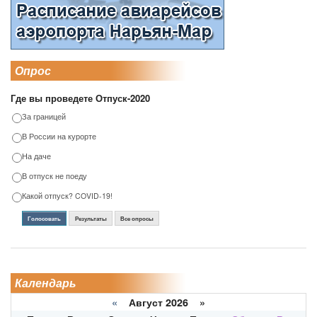
Опрос
Где вы проведете Отпуск-2020
За границей
В России на курорте
На даче
В отпуск не поеду
Какой отпуск? COVID-19!
Голосовать
Результаты
Все опросы
Календарь
«
Август 2026 »