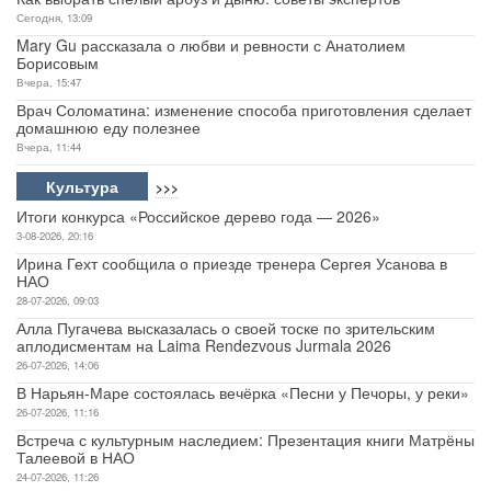
Сегодня, 13:09
Mary Gu рассказала о любви и ревности с Анатолием
Борисовым
Вчера, 15:47
Врач Соломатина: изменение способа приготовления сделает
домашнюю еду полезнее
Вчера, 11:44
Культура
>>>
Итоги конкурса «Российское дерево года — 2026»
3-08-2026, 20:16
Ирина Гехт сообщила о приезде тренера Сергея Усанова в
НАО
28-07-2026, 09:03
Алла Пугачева высказалась о своей тоске по зрительским
аплодисментам на Laima Rendezvous Jurmala 2026
26-07-2026, 14:06
В Нарьян-Маре состоялась вечёрка «Песни у Печоры, у реки»
26-07-2026, 11:16
Встреча с культурным наследием: Презентация книги Матрёны
Талеевой в НАО
24-07-2026, 11:26