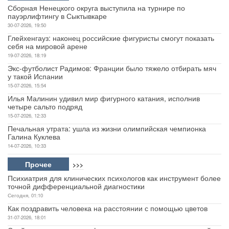
Сборная Ненецкого округа выступила на турнире по
пауэрлифтингу в Сыктывкаре
30-07-2026, 19:50
Глейхенгауз: наконец российские фигуристы смогут показать
себя на мировой арене
19-07-2026, 18:19
Экс-футболист Радимов: Франции было тяжело отбирать мяч
у такой Испании
15-07-2026, 15:54
Илья Малинин удивил мир фигурного катания, исполнив
четыре сальто подряд
15-07-2026, 12:33
Печальная утрата: ушла из жизни олимпийская чемпионка
Галина Куклева
14-07-2026, 10:33
Прочее
>>>
Психиатрия для клинических психологов как инструмент более
точной дифференциальной диагностики
Сегодня, 01:10
Как поздравить человека на расстоянии с помощью цветов
31-07-2026, 18:01