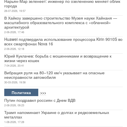
Нарьян-Мар зеленеет: инженер по озеленению меняет облик
города
28-07-2026, 19:57
В Хайкоу завершено строительство Музея науки Хайнаня —
масштабного образовательного комплекса с «облачной»
архитектурой
2-06-2026, 17:46
Huawei подтвердила использование процессора Kirin 9010S во
всех смартфонах Nova 16
2-06-2026, 12:18
Юрий Куклачев: борьба с мошенниками и возвращение к
жизни через кошек
7-04-2026, 20:41
Вибрация руля на 80–120 км/ч указывает на опасные
неисправности автомобиля
30-03-2026, 19:58
Политика
>>>
Путин поздравил россиян с Днем ВДВ
2-08-2026, 09:23
Трамп напоминает Украине о долгах и редкоземельных
металлах
1-08-2026, 17:28