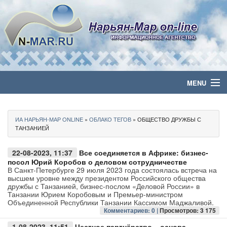
MENU
Главная
ИА НАРЬЯН-МАР ONLINE
»
ОБЛАКО ТЕГОВ
» ОБЩЕСТВО ДРУЖБЫ С
Политика
ТАНЗАНИЕЙ
Бизнес
22-08-2023, 11:37
Все соединяется в Африке: бизнес-
посол Юрий Коробов о деловом сотрудничестве
В Санкт-Петербурге 29 июля 2023 года состоялась встреча на
Общество
высшем уровне между президентом Российского общества
дружбы с Танзанией, бизнес-послом «Деловой России» в
Танзании Юрием Коробовым и Премьер-министром
Культура
Объединенной Республики Танзании Кассимом Маджаливой.
Комментариев: 0 |
Просмотров: 3 175
Медиа
1-08-2023, 11:51
Честное партнёрство – основа