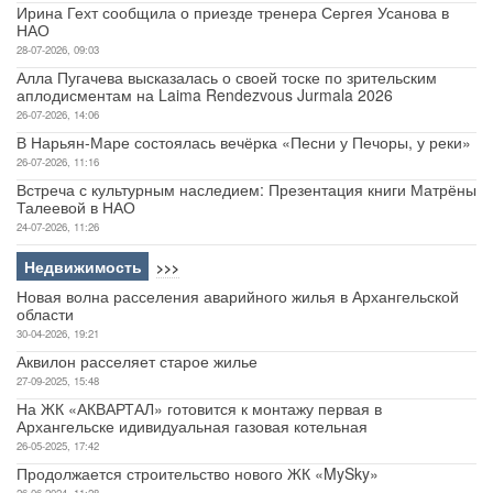
Ирина Гехт сообщила о приезде тренера Сергея Усанова в
НАО
28-07-2026, 09:03
Алла Пугачева высказалась о своей тоске по зрительским
аплодисментам на Laima Rendezvous Jurmala 2026
26-07-2026, 14:06
В Нарьян-Маре состоялась вечёрка «Песни у Печоры, у реки»
26-07-2026, 11:16
Встреча с культурным наследием: Презентация книги Матрёны
Талеевой в НАО
24-07-2026, 11:26
Недвижимость
>>>
Новая волна расселения аварийного жилья в Архангельской
области
30-04-2026, 19:21
Аквилон расселяет старое жилье
27-09-2025, 15:48
На ЖК «АКВАРТАЛ» готовится к монтажу первая в
Архангельске идивидуальная газовая котельная
26-05-2025, 17:42
Продолжается строительство нового ЖК «MySky»