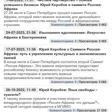
успешного бизнеса: Юрий Коробов о саммите Россия-
Африка
Авто
27-28 июля в Санкт-Петербурге прошел саммит Россия-
Африка, который имел важное значение для дальнейшего
Спорт
развития сотрудничества между Россией и африканскими
странами.
Комментариев: 0 |
Просмотров: 3 462
Контакты
24-07-2023, 21:56
Изысканное вдохновение: Искусство
Африки в Екатериновке
Комментариев: 0 |
Просмотров: 3 465
17-07-2023, 11:36
Юрий Коробов о Саммите Россия-
Африка: путь к укреплению культурных и экономических
связей
В конце июля в Санкт-Петербурге состоится второй Саммит
«Россия-Африка». Это важное мероприятие предоставит
российскому бизнесу возможность установить контакты с
новыми партнерами и заключить важные
предпринимательские и инвестиционные соглашения.
Комментариев: 0 |
Просмотров: 3 082
26-10-2022, 11:40
Юрий Коробов: Язык свободы –
суахили?
К такому мнению пришли и участники второго
международного форума «Россия-Африка: что дальше?»,
который сегодня завершается в МГИМО.
Комментариев: 0 |
Просмотров: 21 559