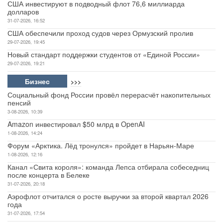
США инвестируют в подводный флот 76,6 миллиарда
долларов
31-07-2026, 16:52
США обеспечили проход судов через Ормузский пролив
29-07-2026, 19:45
Новый стандарт поддержки студентов от «Единой России»
29-07-2026, 19:21
Бизнес
>>>
Социальный фонд России провёл перерасчёт накопительных
пенсий
3-08-2026, 10:39
Amazon инвестировал $50 млрд в OpenAI
1-08-2026, 14:24
Форум «Арктика. Лёд тронулся» пройдет в Нарьян-Маре
1-08-2026, 12:16
Канал «Свита короля»: команда Лепса отбирала собеседниц
после концерта в Белеке
31-07-2026, 20:18
Аэрофлот отчитался о росте выручки за второй квартал 2026
года
31-07-2026, 17:54