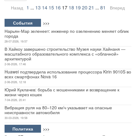
1
...
13
14
15
16
17
18
19
20
21
...
81
Назад
Вперед
Авто
События
>>>
Спорт
Нарьян-Мар зеленеет: инженер по озеленению меняет облик
города
Контакты
28-07-2026, 19:57
В Хайкоу завершено строительство Музея науки Хайнаня —
масштабного образовательного комплекса с «облачной»
архитектурой
2-06-2026, 17:46
Huawei подтвердила использование процессора Kirin 9010S во
всех смартфонах Nova 16
2-06-2026, 12:18
Юрий Куклачев: борьба с мошенниками и возвращение к
жизни через кошек
7-04-2026, 20:41
Вибрация руля на 80–120 км/ч указывает на опасные
неисправности автомобиля
30-03-2026, 19:58
Политика
>>>