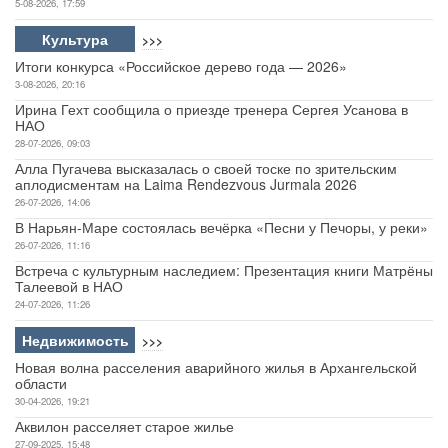
5-08-2026, 17:59
Культура
>>>
Итоги конкурса «Российское дерево года — 2026»
3-08-2026, 20:16
Ирина Гехт сообщила о приезде тренера Сергея Усанова в
НАО
28-07-2026, 09:03
Алла Пугачева высказалась о своей тоске по зрительским
аплодисментам на Laima Rendezvous Jurmala 2026
26-07-2026, 14:06
В Нарьян-Маре состоялась вечёрка «Песни у Печоры, у реки»
26-07-2026, 11:16
Встреча с культурным наследием: Презентация книги Матрёны
Талеевой в НАО
24-07-2026, 11:26
Недвижимость
>>>
Новая волна расселения аварийного жилья в Архангельской
области
30-04-2026, 19:21
Аквилон расселяет старое жилье
27-09-2025, 15:48