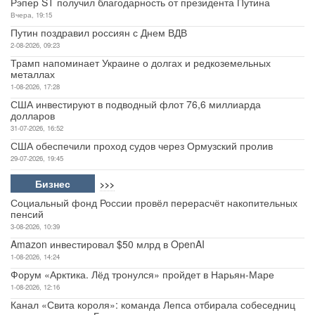
Рэпер ST получил благодарность от президента Путина
Вчера, 19:15
Путин поздравил россиян с Днем ВДВ
2-08-2026, 09:23
Трамп напоминает Украине о долгах и редкоземельных
металлах
1-08-2026, 17:28
США инвестируют в подводный флот 76,6 миллиарда
долларов
31-07-2026, 16:52
США обеспечили проход судов через Ормузский пролив
29-07-2026, 19:45
Бизнес
>>>
Социальный фонд России провёл перерасчёт накопительных
пенсий
3-08-2026, 10:39
Amazon инвестировал $50 млрд в OpenAI
1-08-2026, 14:24
Форум «Арктика. Лёд тронулся» пройдет в Нарьян-Маре
1-08-2026, 12:16
Канал «Свита короля»: команда Лепса отбирала собеседниц