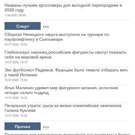
Названы лучшие кроссоверы для выгодной перепродажи в
2026 году
1-08-2026, 09:49
Спорт
>>>
Сборная Ненецкого округа выступила на турнире по
пауэрлифтингу в Сыктывкаре
30-07-2026, 19:50
Глейхенгауз: наконец российские фигуристы смогут показать
себя на мировой арене
19-07-2026, 18:19
Экс-футболист Радимов: Франции было тяжело отбирать мяч
у такой Испании
15-07-2026, 15:54
Илья Малинин удивил мир фигурного катания, исполнив
четыре сальто подряд
15-07-2026, 12:33
Печальная утрата: ушла из жизни олимпийская чемпионка
Галина Куклева
14-07-2026, 10:33
Прочее
>>>
Психиатрия для клинических психологов как инструмент более