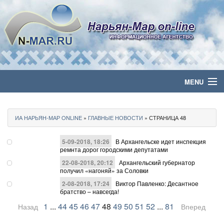
MENU
Главная
ИА НАРЬЯН-МАР ONLINE
»
ГЛАВНЫЕ НОВОСТИ
» СТРАНИЦА 48
Политика
5-09-2018, 18:26
В Архангельске идет инспекция
Бизнес
ремнта дорог городскими депутатами
22-08-2018, 20:12
Архангельский губернатор
получил «нагоняй» за Соловки
Общество
2-08-2018, 17:24
Виктор Павленко: Десантное
братство – навсегда!
Культура
1
...
44
45
46
47
48
49
50
51
52
...
81
Назад
Вперед
Медиа