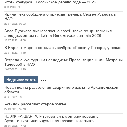
Итоги конкурса «Российское дерево года — 2026»
3-08-2026, 20:16
Ирина Гехт сообщила о приезде тренера Сергея Усанова в
НАО
28-07-2026, 09:03
Алла Пугачева высказалась о своей тоске по зрительским
аплодисментам на Laima Rendezvous Jurmala 2026
26-07-2026, 14:06
В Нарьян-Маре состоялась вечёрка «Песни у Печоры, у реки»
26-07-2026, 11:16
Встреча с культурным наследием: Презентация книги Матрёны
Талеевой в НАО
24-07-2026, 11:26
Недвижимость
>>>
Новая волна расселения аварийного жилья в Архангельской
области
30-04-2026, 19:21
Аквилон расселяет старое жилье
27-09-2025, 15:48
На ЖК «АКВАРТАЛ» готовится к монтажу первая в
Архангельске идивидуальная газовая котельная
26-05-2025, 17:42