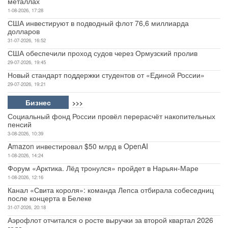
металлах
1-08-2026, 17:28
США инвестируют в подводный флот 76,6 миллиарда
долларов
31-07-2026, 16:52
США обеспечили проход судов через Ормузский пролив
29-07-2026, 19:45
Новый стандарт поддержки студентов от «Единой России»
29-07-2026, 19:21
Бизнес
>>>
Социальный фонд России провёл перерасчёт накопительных
пенсий
3-08-2026, 10:39
Amazon инвестировал $50 млрд в OpenAI
1-08-2026, 14:24
Форум «Арктика. Лёд тронулся» пройдет в Нарьян-Маре
1-08-2026, 12:16
Канал «Свита короля»: команда Лепса отбирала собеседниц
после концерта в Белеке
31-07-2026, 20:18
Аэрофлот отчитался о росте выручки за второй квартал 2026