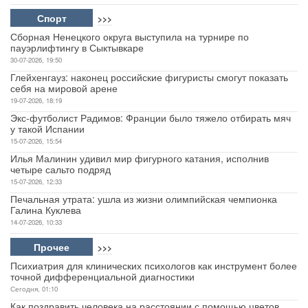
Спорт
>>>
Сборная Ненецкого округа выступила на турнире по
пауэрлифтингу в Сыктывкаре
30-07-2026, 19:50
Глейхенгауз: наконец российские фигуристы смогут показать
себя на мировой арене
19-07-2026, 18:19
Экс-футболист Радимов: Франции было тяжело отбирать мяч
у такой Испании
15-07-2026, 15:54
Илья Малинин удивил мир фигурного катания, исполнив
четыре сальто подряд
15-07-2026, 12:33
Печальная утрата: ушла из жизни олимпийская чемпионка
Галина Куклева
14-07-2026, 10:33
Прочее
>>>
Психиатрия для клинических психологов как инструмент более
точной дифференциальной диагностики
Сегодня, 01:10
Как поздравить человека на расстоянии с помощью цветов