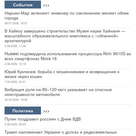
События
>>>
Авто
Нарьян-Мар зеленеет: инженер по озеленению меняет облик
города
28-07-2026, 19:57
Спорт
В Хайкоу завершено строительство Музея науки Хайнаня —
масштабного образовательного комплекса с «облачной»
Контакты
архитектурой
2-06-2026, 17:46
Huawei подтвердила использование процессора Kirin 9010S во
всех смартфонах Nova 16
2-06-2026, 12:18
Юрий Куклачев: борьба с мошенниками и возвращение к
жизни через кошек
7-04-2026, 20:41
Вибрация руля на 80–120 км/ч указывает на опасные
неисправности автомобиля
30-03-2026, 19:58
Политика
>>>
Путин поздравил россиян с Днем ВДВ
2-08-2026, 09:23
Трамп напоминает Украине о долгах и редкоземельных