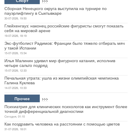
Спорт
>>>
Сборная Ненецкого округа выступила на турнире по
пауэрлифтингу в Сыктывкаре
30-07-2026, 19:50
Глейхенгауз: наконец российские фигуристы смогут показать
себя на мировой арене
19-07-2026, 18:19
Экс-футболист Радимов: Франции было тяжело отбирать мяч
у такой Испании
15-07-2026, 15:54
Илья Малинин удивил мир фигурного катания, исполнив
четыре сальто подряд
15-07-2026, 12:33
Печальная утрата: ушла из жизни олимпийская чемпионка
Галина Куклева
14-07-2026, 10:33
Прочее
>>>
Психиатрия для клинических психологов как инструмент более
точной дифференциальной диагностики
Сегодня, 01:10
Как поздравить человека на расстоянии с помощью цветов
31-07-2026, 18:01