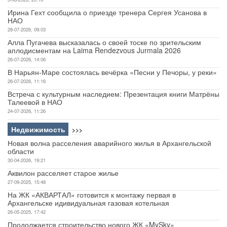
Ирина Гехт сообщила о приезде тренера Сергея Усанова в
НАО
28-07-2026, 09:03
Алла Пугачева высказалась о своей тоске по зрительским
аплодисментам на Laima Rendezvous Jurmala 2026
26-07-2026, 14:06
В Нарьян-Маре состоялась вечёрка «Песни у Печоры, у реки»
26-07-2026, 11:16
Встреча с культурным наследием: Презентация книги Матрёны
Талеевой в НАО
24-07-2026, 11:26
Недвижимость
>>>
Новая волна расселения аварийного жилья в Архангельской
области
30-04-2026, 19:21
Аквилон расселяет старое жилье
27-09-2025, 15:48
На ЖК «АКВАРТАЛ» готовится к монтажу первая в
Архангельске идивидуальная газовая котельная
26-05-2025, 17:42
Продолжается строительство нового ЖК «MySky»