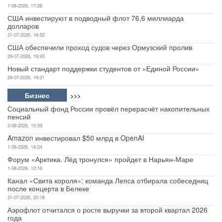
1-08-2026, 17:28
США инвестируют в подводный флот 76,6 миллиарда
долларов
31-07-2026, 16:52
США обеспечили проход судов через Ормузский пролив
29-07-2026, 19:45
Новый стандарт поддержки студентов от «Единой России»
29-07-2026, 19:21
Бизнес
>>>
Социальный фонд России провёл перерасчёт накопительных
пенсий
3-08-2026, 10:39
Amazon инвестировал $50 млрд в OpenAI
1-08-2026, 14:24
Форум «Арктика. Лёд тронулся» пройдет в Нарьян-Маре
1-08-2026, 12:16
Канал «Свита короля»: команда Лепса отбирала собеседниц
после концерта в Белеке
31-07-2026, 20:18
Аэрофлот отчитался о росте выручки за второй квартал 2026
года