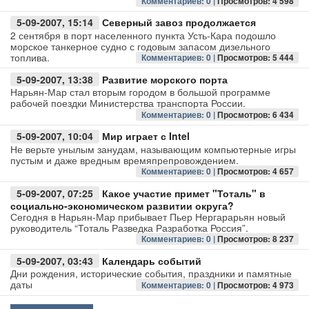
Комментариев: 0 |
Просмотров: 4 598
5-09-2007, 15:14
Северный завоз продолжается
Авто
2 сентября в порт населенного пункта Усть-Кара подошло
морское танкерное судно с годовым запасом дизельного
Спорт
топлива.
Комментариев: 0 |
Просмотров: 5 444
5-09-2007, 13:38
Развитие морского порта
Контакты
Нарьян-Мар стал вторым городом в большой программе
рабочей поездки Министерства транспорта России.
Комментариев: 0 |
Просмотров: 6 434
5-09-2007, 10:04
Мир играет с Intel
Не верьте унылым занудам, называющим компьютерные игры
пустым и даже вредным времяпрепровождением.
Комментариев: 0 |
Просмотров: 4 657
5-09-2007, 07:25
Какое участие примет "Тоталь" в
социально-экономическом развитии округа?
Сегодня в Нарьян-Мар прибывает Пьер Нергарарьян новый
руководитель “Тоталь Разведка Разработка Россия”.
Комментариев: 0 |
Просмотров: 8 237
5-09-2007, 03:43
Календарь событий
Дни рождения, исторические события, праздники и памятные
даты
Комментариев: 0 |
Просмотров: 4 973