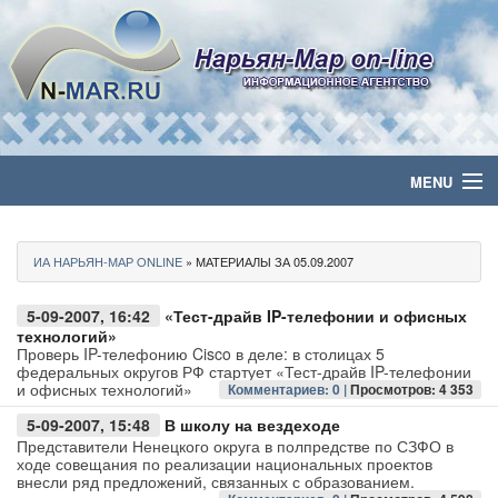
MENU
Главная
ИА НАРЬЯН-МАР ONLINE
» МАТЕРИАЛЫ ЗА 05.09.2007
Политика
5-09-2007, 16:42
«Тест-драйв IP-телефонии и офисных
Бизнес
технологий»
Проверь IP-телефонию Cisco в деле: в столицах 5
федеральных округов РФ стартует «Тест-драйв IP-телефонии
Общество
и офисных технологий»
Комментариев: 0 |
Просмотров: 4 353
5-09-2007, 15:48
В школу на вездеходе
Культура
Представители Ненецкого округа в полпредстве по СЗФО в
ходе совещания по реализации национальных проектов
внесли ряд предложений, связанных с образованием.
Медиа