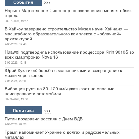
События
>>>
Нарьян-Мар зеленеет: инженер по озеленению меняет облик
города
28-07-2026, 19:57
В Хайкоу завершено строительство Музея науки Хайнаня —
масштабного образовательного комплекса с «облачной»
архитектурой
2-06-2026, 17:46
Huawei подтвердила использование процессора Kirin 9010S во
всех смартфонах Nova 16
2-06-2026, 12:18
Юрий Куклачев: борьба с мошенниками и возвращение к
жизни через кошек
7-04-2026, 20:41
Вибрация руля на 80–120 км/ч указывает на опасные
неисправности автомобиля
30-03-2026, 19:58
Политика
>>>
Путин поздравил россиян с Днем ВДВ
2-08-2026, 09:23
Трамп напоминает Украине о долгах и редкоземельных
металлах