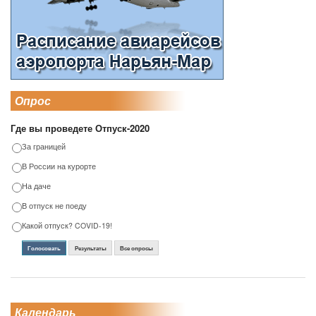
Опрос
Где вы проведете Отпуск-2020
За границей
В России на курорте
На даче
В отпуск не поеду
Какой отпуск? COVID-19!
Голосовать
Результаты
Все опросы
Календарь