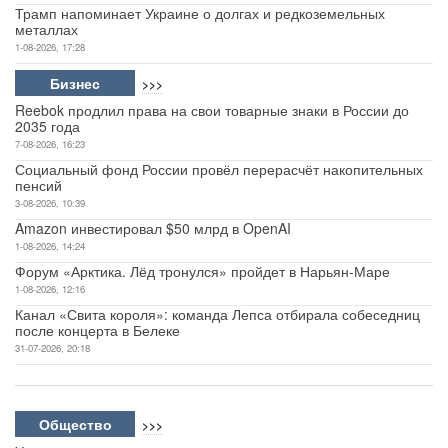
Трамп напоминает Украине о долгах и редкоземельных
металлах
1-08-2026, 17:28
Бизнес
>>>
Reebok продлил права на свои товарные знаки в России до
2035 года
7-08-2026, 16:23
Социальный фонд России провёл перерасчёт накопительных
пенсий
3-08-2026, 10:39
Amazon инвестировал $50 млрд в OpenAI
1-08-2026, 14:24
Форум «Арктика. Лёд тронулся» пройдет в Нарьян-Маре
1-08-2026, 12:16
Канал «Свита короля»: команда Лепса отбирала собеседниц
после концерта в Белеке
31-07-2026, 20:18
Общество
>>>