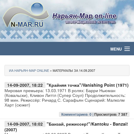
MENU
Главная
ИА НАРЬЯН-МАР ONLINE
» МАТЕРИАЛЫ ЗА 14.09.2007
Политика
14-09-2007, 18:22
"Крайняя точка"/Vanishing Point (1971)
Бизнес
Мировая премьера: 13.03.1971 В ролях: Барри Ньюман
(Ковальски), Кливон Литтл (Супер Соул) Продолжительность:
98 мин. Режиссёр: Ричард С. Сарафьян Сценарий: Малколм
Общество
Харт (сюжет)
Комментариев: 0 |
Просмотров: 7 387
Культура
14-09-2007, 18:02
"Банзай, режиссер!"/Kantoku - Banzai!
(2007)
Медиа