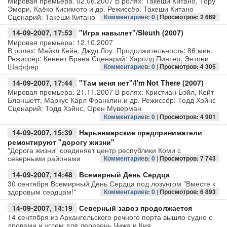
Мировая премьера: 02.06.2007 В ролях: Такеши Китано, Тору
Эмори, Каёко Кисимото и др. Режиссёр: Такеши Китано
Сценарий: Такеши Китано
Комментариев: 0 |
Просмотров: 2 669
Авто
14-09-2007, 17:53
"Игра навылет"/Sleuth (2007)
Спорт
Мировая премьера: 12.10.2007
В ролях: Майкл Кейн, Джуд Лоу. Продолжительность: 86 мин.
Режиссёр: Кеннет Брана Сценарий: Харолд Пинтер, Энтони
Контакты
Шаффер
Комментариев: 0 |
Просмотров: 4 305
14-09-2007, 17:44
"Там меня нет"/I'm Not There (2007)
Мировая премьера: 21.11.2007 В ролях: Кристиан Бэйл, Кейт
Бланшетт, Маркус Карл Франклин и др. Режиссёр: Тодд Хэйнс
Сценарий: Тодд Хэйнс, Орен Муверман
Комментариев: 0 |
Просмотров: 4 901
14-09-2007, 15:39
Нарьянмарские предприниматели
ремонтируют "дорогу жизни"
"Дорога жизни" соединяет центр республики Коми с
северными районами
Комментариев: 0 |
Просмотров: 7 743
14-09-2007, 14:48
Всемирный День Сердца
30 сентября Всемирный День Сердца под лозунгом "Вместе к
здоровым сердцам!"
Комментариев: 0 |
Просмотров: 6 893
14-09-2007, 14:19
Северный завоз продолжается
14 сентября из Архангельского речного порта вышло судно с
дровами и углем для деревень Чижа и Кия.