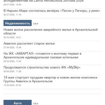
аплодисментам на Laima Rendezvous Jurmala 2026
26-07-2026, 14:06
В Нарьян-Маре состоялась вечёрка «Песни у Печоры, у реки»
26-07-2026, 11:16
Недвижимость
>>>
Новая волна расселения аварийного жилья в Архангельской
области
30-04-2026, 19:21
Аквилон расселяет старое жилье
27-09-2025, 15:48
На ЖК «АКВАРТАЛ» готовится к монтажу первая в
Архангельске идивидуальная газовая котельная
26-05-2025, 17:42
Продолжается строительство нового ЖК «MySky»
26-06-2024, 11:28
19 мая стартуют продажи квартир в новом жилом комплексе
Группы Аквилон в Архангельске
15-05-2023, 23:54
Авто
>>>