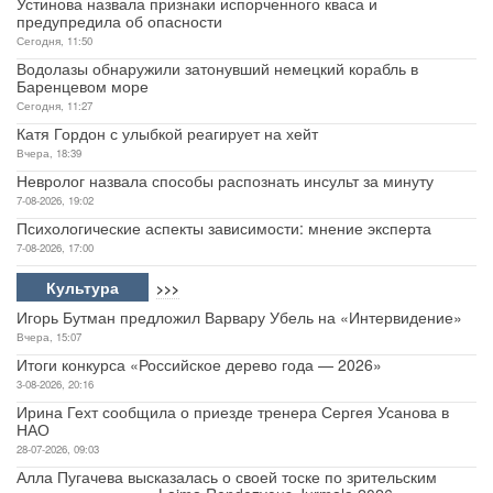
Устинова назвала признаки испорченного кваса и
предупредила об опасности
Сегодня, 11:50
Водолазы обнаружили затонувший немецкий корабль в
Баренцевом море
Сегодня, 11:27
Катя Гордон с улыбкой реагирует на хейт
Вчера, 18:39
Невролог назвала способы распознать инсульт за минуту
7-08-2026, 19:02
Психологические аспекты зависимости: мнение эксперта
7-08-2026, 17:00
Культура
>>>
Игорь Бутман предложил Варвару Убель на «Интервидение»
Вчера, 15:07
Итоги конкурса «Российское дерево года — 2026»
3-08-2026, 20:16
Ирина Гехт сообщила о приезде тренера Сергея Усанова в
НАО
28-07-2026, 09:03
Алла Пугачева высказалась о своей тоске по зрительским