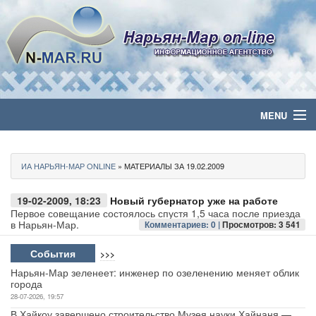
MENU
Главная
ИА НАРЬЯН-МАР ONLINE
» МАТЕРИАЛЫ ЗА 19.02.2009
Политика
19-02-2009, 18:23
Новый губернатор уже на работе
Бизнес
Первое совещание состоялось спустя 1,5 часа после приезда
в Нарьян-Мар.
Комментариев: 0 |
Просмотров: 3 541
Общество
События
>>>
Нарьян-Мар зеленеет: инженер по озеленению меняет облик
Культура
города
28-07-2026, 19:57
Медиа
В Хайкоу завершено строительство Музея науки Хайнаня —