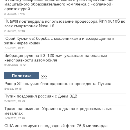
масштабного образовательного комплекса с «облачной»
архитектурой
Авто
2-06-2026, 17:46
Huawei подтвердила использование процессора Kirin 9010S во
Спорт
всех смартфонах Nova 16
2-06-2026, 12:18
Контакты
Юрий Куклачев: борьба с мошенниками и возвращение к
жизни через кошек
7-04-2026, 20:41
Вибрация руля на 80–120 км/ч указывает на опасные
неисправности автомобиля
30-03-2026, 19:58
Политика
>>>
Рэпер ST получил благодарность от президента Путина
Вчера, 19:15
Путин поздравил россиян с Днем ВДВ
2-08-2026, 09:23
Трамп напоминает Украине о долгах и редкоземельных
металлах
1-08-2026, 17:28
США инвестируют в подводный флот 76,6 миллиарда