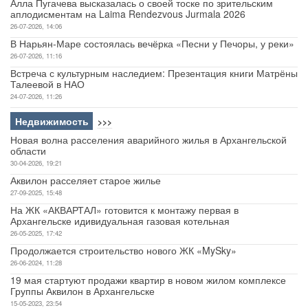
Алла Пугачева высказалась о своей тоске по зрительским
аплодисментам на Laima Rendezvous Jurmala 2026
26-07-2026, 14:06
В Нарьян-Маре состоялась вечёрка «Песни у Печоры, у реки»
26-07-2026, 11:16
Встреча с культурным наследием: Презентация книги Матрёны
Талеевой в НАО
24-07-2026, 11:26
Недвижимость
>>>
Новая волна расселения аварийного жилья в Архангельской
области
30-04-2026, 19:21
Аквилон расселяет старое жилье
27-09-2025, 15:48
На ЖК «АКВАРТАЛ» готовится к монтажу первая в
Архангельске идивидуальная газовая котельная
26-05-2025, 17:42
Продолжается строительство нового ЖК «MySky»
26-06-2024, 11:28
19 мая стартуют продажи квартир в новом жилом комплексе
Группы Аквилон в Архангельске
15-05-2023, 23:54