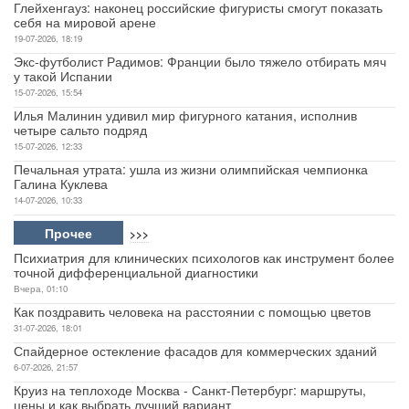
Глейхенгауз: наконец российские фигуристы смогут показать
себя на мировой арене
19-07-2026, 18:19
Экс-футболист Радимов: Франции было тяжело отбирать мяч
у такой Испании
15-07-2026, 15:54
Илья Малинин удивил мир фигурного катания, исполнив
четыре сальто подряд
15-07-2026, 12:33
Печальная утрата: ушла из жизни олимпийская чемпионка
Галина Куклева
14-07-2026, 10:33
Прочее
>>>
Психиатрия для клинических психологов как инструмент более
точной дифференциальной диагностики
Вчера, 01:10
Как поздравить человека на расстоянии с помощью цветов
31-07-2026, 18:01
Спайдерное остекление фасадов для коммерческих зданий
6-07-2026, 21:57
Круиз на теплоходе Москва - Санкт-Петербург: маршруты,
цены и как выбрать лучший вариант