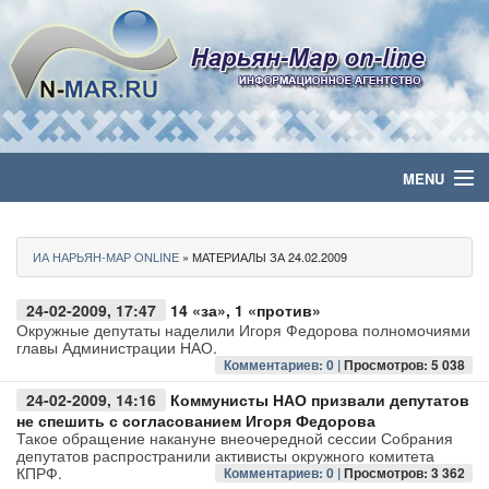
MENU
Главная
ИА НАРЬЯН-МАР ONLINE
» МАТЕРИАЛЫ ЗА 24.02.2009
Политика
24-02-2009, 17:47
14 «за», 1 «против»
Бизнес
Окружные депутаты наделили Игоря Федорова полномочиями
главы Администрации НАО.
Комментариев: 0 |
Просмотров: 5 038
Общество
24-02-2009, 14:16
Коммунисты НАО призвали депутатов
не спешить с согласованием Игоря Федорова
Культура
Такое обращение накануне внеочередной сессии Собрания
депутатов распространили активисты окружного комитета
КПРФ.
Комментариев: 0 |
Просмотров: 3 362
Медиа