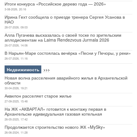
Итоги конкурса «Российское дерево года — 2026»
3-08-2026, 20:16
Ирина Гехт сообщила о приезде тренера Сергея Усанова в
НАО
28-07-2026, 09:03
Алла Пугачева высказалась о своей тоске по зрительским
аплодисментам на Laima Rendezvous Jurmala 2026
26-07-2026, 14:06
В Нарьян-Маре состоялась вечёрка «Песни у Печоры, у реки»
26-07-2026, 11:16
Недвижимость
>>>
Новая волна расселения аварийного жилья в Архангельской
области
30-04-2026, 19:21
Аквилон расселяет старое жилье
27-09-2025, 15:48
На ЖК «АКВАРТАЛ» готовится к монтажу первая в
Архангельске идивидуальная газовая котельная
26-05-2025, 17:42
Продолжается строительство нового ЖК «MySky»
26-06-2024, 11:28