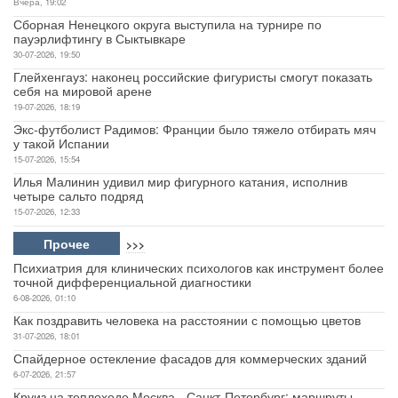
Вчера, 19:02
Сборная Ненецкого округа выступила на турнире по
пауэрлифтингу в Сыктывкаре
30-07-2026, 19:50
Глейхенгауз: наконец российские фигуристы смогут показать
себя на мировой арене
19-07-2026, 18:19
Экс-футболист Радимов: Франции было тяжело отбирать мяч
у такой Испании
15-07-2026, 15:54
Илья Малинин удивил мир фигурного катания, исполнив
четыре сальто подряд
15-07-2026, 12:33
Прочее
>>>
Психиатрия для клинических психологов как инструмент более
точной дифференциальной диагностики
6-08-2026, 01:10
Как поздравить человека на расстоянии с помощью цветов
31-07-2026, 18:01
Спайдерное остекление фасадов для коммерческих зданий
6-07-2026, 21:57
Круиз на теплоходе Москва - Санкт-Петербург: маршруты,