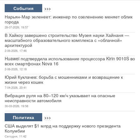
События
>>>
Авто
Нарьян-Мар зеленеет: инженер по озеленению меняет облик
города
Спорт
28-07-2026, 19:57
В Хайкоу завершено строительство Музея науки Хайнаня —
Контакты
масштабного образовательного комплекса с «облачной»
архитектурой
2-06-2026, 17:46
Huawei подтвердила использование процессора Kirin 9010S во
всех смартфонах Nova 16
2-06-2026, 12:18
Юрий Куклачев: борьба с мошенниками и возвращение к
жизни через кошек
7-04-2026, 20:41
Вибрация руля на 80–120 км/ч указывает на опасные
неисправности автомобиля
30-03-2026, 19:58
Политика
>>>
США выделят $1 млрд на поддержку нового президента
Колумбии
Сегодня, 11:42