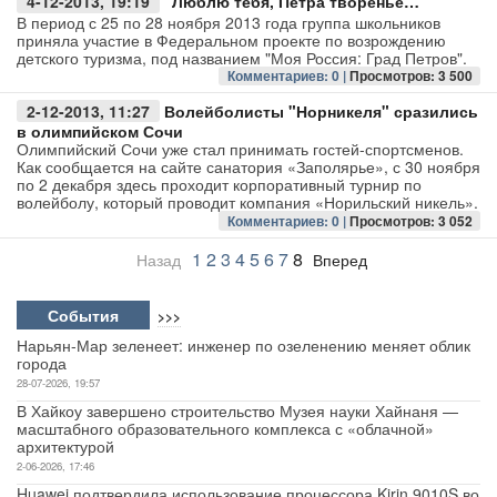
4-12-2013, 19:19
"Люблю тебя, Петра творенье…"
В период с 25 по 28 ноября 2013 года группа школьников
Авто
приняла участие в Федеральном проекте по возрождению
детского туризма, под названием "Моя Россия: Град Петров".
Комментариев: 0 |
Просмотров: 3 500
Спорт
2-12-2013, 11:27
Волейболисты "Норникеля" сразились
в олимпийском Сочи
Контакты
Олимпийский Сочи уже стал принимать гостей-спортсменов.
Как сообщается на сайте санатория «Заполярье», с 30 ноября
по 2 декабря здесь проходит корпоративный турнир по
волейболу, который проводит компания «Норильский никель».
Комментариев: 0 |
Просмотров: 3 052
1
2
3
4
5
6
7
8
Назад
Вперед
События
>>>
Нарьян-Мар зеленеет: инженер по озеленению меняет облик
города
28-07-2026, 19:57
В Хайкоу завершено строительство Музея науки Хайнаня —
масштабного образовательного комплекса с «облачной»
архитектурой
2-06-2026, 17:46
Huawei подтвердила использование процессора Kirin 9010S во