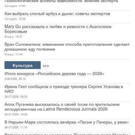
Психологические аспекты зависимости: мнение эксперта
Сегодня, 17:00
Как выбрать спелый арбуз и дыню: советы экспертов
Сегодня, 13:09
Mary Gu рассказала о любви и ревности с Анатолием
Борисовым
Вчера, 15:47
Врач Соломатина: изменение способа приготовления сделает
домашнюю еду полезнее
Вчера, 11:44
Культура
>>>
Итоги конкурса «Российское дерево года — 2026»
3-08-2026, 20:16
Ирина Гехт сообщила о приезде тренера Сергея Усанова в
НАО
28-07-2026, 09:03
Алла Пугачева высказалась о своей тоске по зрительским
аплодисментам на Laima Rendezvous Jurmala 2026
26-07-2026, 14:06
В Нарьян-Маре состоялась вечёрка «Песни у Печоры, у реки»
26-07-2026, 11:16
Встреча с культурным наследием: Презентация книги Матрёны