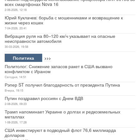
всех смартфонах Nova 16
2-06-2026, 12:18
Юрий Куклачев: борьба с мошенниками и возвращение к
жизни через кошек
7-04-2026, 20:41
Вибрация руля на 80–120 км/ч указывает на опасные
неисправности автомобиля
30-03-2026, 19:58
Политика
>>>
Политолог: Снижение запасов ракет в США вызвано
конфликтом с Ираном
Сегодня, 14:51
Рэпер ST получил благодарность от президента Путина
Вчера, 19:15
Путин поздравил россиян с Днем ВДВ
2-08-2026, 09:23
Трамп напоминает Украине о долгах и редкоземельных
металлах
1-08-2026, 17:28
США инвестируют в подводный флот 76,6 миллиарда
долларов