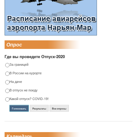
Опрос
Где вы проведете Отпуск-2020
За границей
В России на курорте
На даче
В отпуск не поеду
Какой отпуск? COVID-19!
Голосовать
Результаты
Все опросы
Календарь