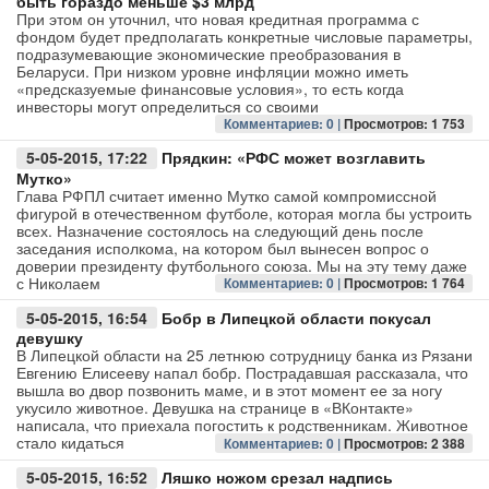
быть гораздо меньше $3 млрд
При этом он уточнил, что новая кредитная программа с
фондом будет предполагать конкретные числовые параметры,
Авто
подразумевающие экономические преобразования в
Беларуси. При низком уровне инфляции можно иметь
«предсказуемые финансовые условия», то есть когда
Спорт
инвесторы могут определиться со своими
Комментариев: 0 |
Просмотров: 1 753
Контакты
5-05-2015, 17:22
Прядкин: «РФС может возглавить
Мутко»
Глава РФПЛ считает именно Мутко самой компромиссной
фигурой в отечественном футболе, которая могла бы устроить
всех. Назначение состоялось на следующий день после
заседания исполкома, на котором был вынесен вопрос о
доверии президенту футбольного союза. Мы на эту тему даже
с Николаем
Комментариев: 0 |
Просмотров: 1 764
5-05-2015, 16:54
Бобр в Липецкой области покусал
девушку
В Липецкой области на 25 летнюю сотрудницу банка из Рязани
Евгению Елисееву напал бобр. Пострадавшая рассказала, что
вышла во двор позвонить маме, и в этот момент ее за ногу
укусило животное. Девушка на странице в «ВКонтакте»
написала, что приехала погостить к родственникам. Животное
стало кидаться
Комментариев: 0 |
Просмотров: 2 388
5-05-2015, 16:52
Ляшко ножом срезал надпись