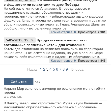
с фашистскими плакатами ко дню Победы
На сей раз отличился Алапаевск. В городе вывесили
праздничные плакаты, обрамленные звездами и
георгиевскими ленточками, изображающие идущих маршем
фашистов. Власти города не стали терять времени и сразу же
убрали провокационные плакаты. Глава Алапаевска Шаньгин
сообщил, что изготовлением плакатов
Комментариев: 0 |
Просмотров: 2 981
5-05-2015, 15:59
Продуктивные и полностью
автономные пеллетные котлы для отопления.
Котлы для отопления на пеллетах появились на территории
нашей страны относительно недавно, но уже в полной мере
показали себя качественным и надежным оборудованием.
Комментариев: 0 |
Просмотров: 1 846
1
2
3
4
5
6
7
8
9
Назад
Вперед
События
>>>
Нарьян-Мар зеленеет: инженер по озеленению меняет облик
города
28-07-2026, 19:57
В Хайкоу завершено строительство Музея науки Хайнаня —
масштабного образовательного комплекса с «облачной»
архитектурой