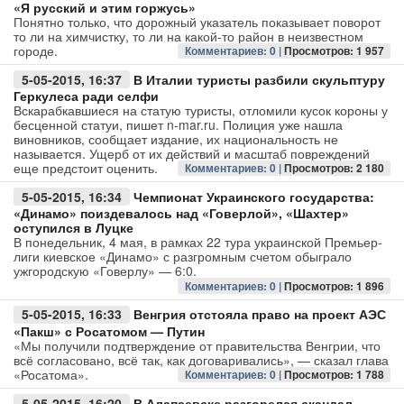
«Я русский и этим горжусь»
Понятно только, что дорожный указатель показывает поворот
то ли на химчистку, то ли на какой-то район в неизвестном
городе.
Комментариев: 0 |
Просмотров: 1 957
5-05-2015, 16:37
В Италии туристы разбили скульптуру
Геркулеса ради селфи
Вскарабкавшиеся на статую туристы, отломили кусок короны у
бесценной статуи, пишет n-mar.ru. Полиция уже нашла
виновников, сообщает издание, их национальность не
называется. Ущерб от их действий и масштаб повреждений
еще предстоит оценить.
Комментариев: 0 |
Просмотров: 2 180
5-05-2015, 16:34
Чемпионат Украинского государства:
«Динамо» поиздевалось над «Говерлой», «Шахтер»
оступился в Луцке
В понедельник, 4 мая, в рамках 22 тура украинской Премьер-
лиги киевское «Динамо» с разгромным счетом обыграло
ужгородскую «Говерлу» — 6:0.
Комментариев: 0 |
Просмотров: 1 896
5-05-2015, 16:33
Венгрия отстояла право на проект АЭС
«Пакш» с Росатомом — Путин
«Мы получили подтверждение от правительства Венгрии, что
всё согласовано, всё так, как договаривались», — сказал глава
«Росатома».
Комментариев: 0 |
Просмотров: 1 788
5-05-2015, 16:20
В Алапаевске разгорелся скандал