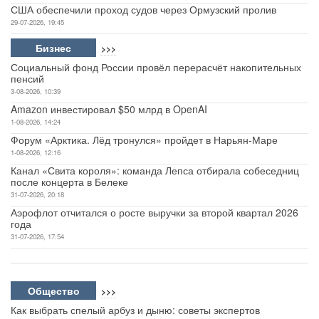
США обеспечили проход судов через Ормузский пролив
29-07-2026, 19:45
Бизнес
>>>
Социальный фонд России провёл перерасчёт накопительных
пенсий
3-08-2026, 10:39
Amazon инвестировал $50 млрд в OpenAI
1-08-2026, 14:24
Форум «Арктика. Лёд тронулся» пройдет в Нарьян-Маре
1-08-2026, 12:16
Канал «Свита короля»: команда Лепса отбирала собеседниц
после концерта в Белеке
31-07-2026, 20:18
Аэрофлот отчитался о росте выручки за второй квартал 2026
года
31-07-2026, 17:54
Общество
>>>
Как выбрать спелый арбуз и дыню: советы экспертов