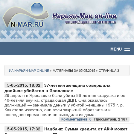
MENU
Главная
ИА НАРЬЯН-МАР ONLINE
» МАТЕРИАЛЫ ЗА 05.05.2015 » СТРАНИЦА 3
Политика
5-05-2015, 18:02
37-летняя женщина совершила
Бизнес
двойное убийство в Ярославле
29 апреля в Ярославле были убиты 86-летняя старушка и ее
40-летняя внучка, страдающая ДЦП. Она оказалась
Общество
должницей — занимала деньги у убитой женщины 1975 г. р.
Как стало известно, они вели закрытый образ жизни и
последнее время почти не выходили из дома.
Культура
Комментариев: 0 |
Просмотров: 2 187
5-05-2015, 17:32
Нацбанк: Сумма кредита от АКФ может
Медиа