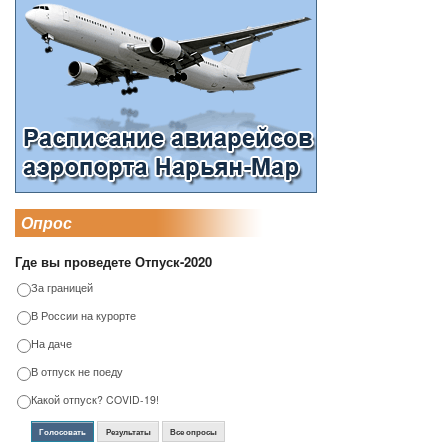
Опрос
Где вы проведете Отпуск-2020
За границей
В России на курорте
На даче
В отпуск не поеду
Какой отпуск? COVID-19!
Голосовать
Результаты
Все опросы