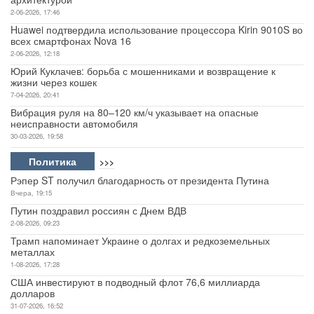
2-06-2026, 17:46
Huawei подтвердила использование процессора Kirin 9010S во
всех смартфонах Nova 16
2-06-2026, 12:18
Юрий Куклачев: борьба с мошенниками и возвращение к
жизни через кошек
7-04-2026, 20:41
Вибрация руля на 80–120 км/ч указывает на опасные
неисправности автомобиля
30-03-2026, 19:58
Политика
>>>
Рэпер ST получил благодарность от президента Путина
Вчера, 19:15
Путин поздравил россиян с Днем ВДВ
2-08-2026, 09:23
Трамп напоминает Украине о долгах и редкоземельных
металлах
1-08-2026, 17:28
США инвестируют в подводный флот 76,6 миллиарда
долларов
31-07-2026, 16:52