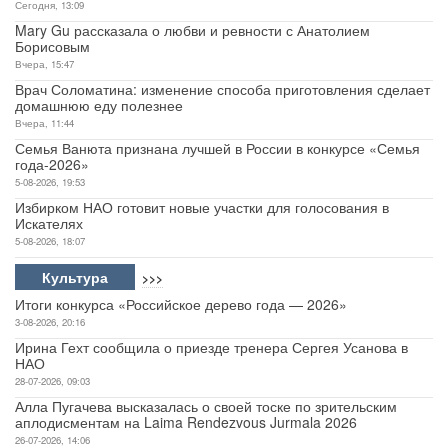
Сегодня, 13:09
Mary Gu рассказала о любви и ревности с Анатолием
Борисовым
Вчера, 15:47
Врач Соломатина: изменение способа приготовления сделает
домашнюю еду полезнее
Вчера, 11:44
Семья Ванюта признана лучшей в России в конкурсе «Семья
года-2026»
5-08-2026, 19:53
Избирком НАО готовит новые участки для голосования в
Искателях
5-08-2026, 18:07
Культура
>>>
Итоги конкурса «Российское дерево года — 2026»
3-08-2026, 20:16
Ирина Гехт сообщила о приезде тренера Сергея Усанова в
НАО
28-07-2026, 09:03
Алла Пугачева высказалась о своей тоске по зрительским
аплодисментам на Laima Rendezvous Jurmala 2026
26-07-2026, 14:06