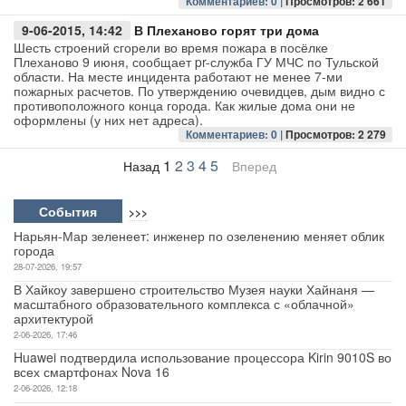
Комментариев: 0 |
Просмотров: 2 661
9-06-2015, 14:42
В Плеханово горят три дома
Шесть строений сгорели во время пожара в посёлке
Плеханово 9 июня, сообщает pr-служба ГУ МЧС по Тульской
области. На месте инцидента работают не менее 7-ми
пожарных расчетов. По утверждению очевидцев, дым видно с
противоположного конца города. Как жилые дома они не
оформлены (у них нет адреса).
Комментариев: 0 |
Просмотров: 2 279
1
2
3
4
5
Назад
Вперед
События
>>>
Нарьян-Мар зеленеет: инженер по озеленению меняет облик
города
28-07-2026, 19:57
В Хайкоу завершено строительство Музея науки Хайнаня —
масштабного образовательного комплекса с «облачной»
архитектурой
2-06-2026, 17:46
Huawei подтвердила использование процессора Kirin 9010S во
всех смартфонах Nova 16
2-06-2026, 12:18