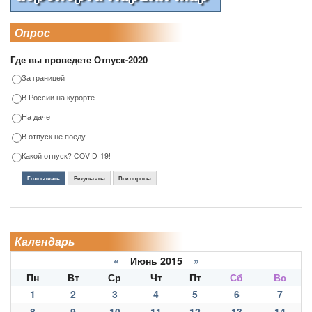
Опрос
Где вы проведете Отпуск-2020
За границей
В России на курорте
На даче
В отпуск не поеду
Какой отпуск? COVID-19!
Голосовать
Результаты
Все опросы
Календарь
«
Июнь 2015
»
Пн
Вт
Ср
Чт
Пт
Сб
Вс
1
2
3
4
5
6
7
8
9
10
11
12
13
14