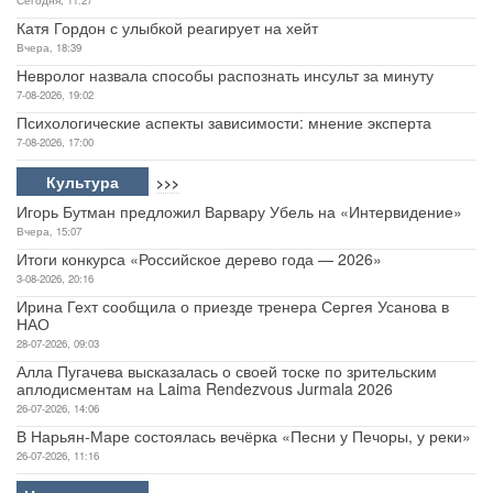
Катя Гордон с улыбкой реагирует на хейт
Вчера, 18:39
Невролог назвала способы распознать инсульт за минуту
7-08-2026, 19:02
Психологические аспекты зависимости: мнение эксперта
7-08-2026, 17:00
Культура
>>>
Игорь Бутман предложил Варвару Убель на «Интервидение»
Вчера, 15:07
Итоги конкурса «Российское дерево года — 2026»
3-08-2026, 20:16
Ирина Гехт сообщила о приезде тренера Сергея Усанова в
НАО
28-07-2026, 09:03
Алла Пугачева высказалась о своей тоске по зрительским
аплодисментам на Laima Rendezvous Jurmala 2026
26-07-2026, 14:06
В Нарьян-Маре состоялась вечёрка «Песни у Печоры, у реки»
26-07-2026, 11:16