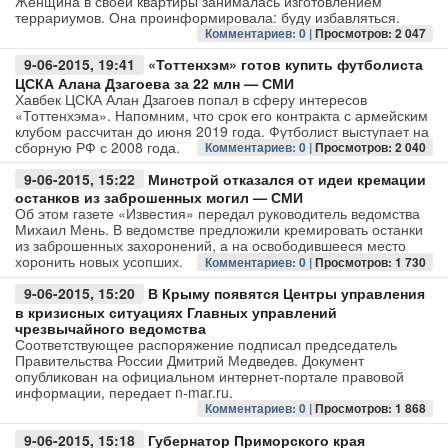
Женщина в своей квартиры занималась изготовлением
террариумов. Она проинформировала: буду избавляться.
Комментариев: 0 |
Просмотров: 2 047
Авто
9-06-2015, 19:41
«Тоттенхэм» готов купить футболиста
Спорт
ЦСКА Алана Дзагоева за 22 млн — СМИ
Хавбек ЦСКА Алан Дзагоев попал в сферу интересов
«Тоттенхэма». Напомним, что срок его контракта с армейским
Контакты
клубом рассчитан до июня 2019 года. Футболист выступает на
сборную РФ с 2008 года.
Комментариев: 0 |
Просмотров: 2 040
9-06-2015, 15:22
Минстрой отказался от идеи кремации
останков из заброшенных могил — СМИ
Об этом газете «Известия» передал руководитель ведомства
Михаил Мень. В ведомстве предложили кремировать останки
из заброшенных захоронений, а на освободившееся место
хоронить новых усопших.
Комментариев: 0 |
Просмотров: 1 730
9-06-2015, 15:20
В Крыму появятся Центры управления
в кризисных ситуациях Главных управлений
чрезвычайного ведомства
Соответствующее распоряжение подписал председатель
Правительства России Дмитрий Медведев. Документ
опубликован на официальном интернет-портале правовой
информации, передает n-mar.ru.
Комментариев: 0 |
Просмотров: 1 868
9-06-2015, 15:18
Губернатор Приморского края