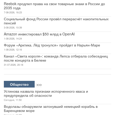
Reebok продлил права на свои товарные знаки в России до
2035 года
7-08-2026, 16:23
Социальный фонд России провёл перерасчёт накопительных
пенсий
3-08-2026, 10:39
Amazon инвестировал $50 млрд в OpenAI
1-08-2026, 14:24
Форум «Арктика. Лёд тронулся» пройдет в Нарьян-Маре
1-08-2026, 12:16
Канал «Свита короля»: команда Лепса отбирала собеседниц
после концерта в Белеке
31-07-2026, 20:18
Общество
>>>
Устинова назвала признаки испорченного кваса и
предупредила об опасности
Сегодня, 11:50
Водолазы обнаружили затонувший немецкий корабль в
Баренцевом море
Сегодня, 11:27